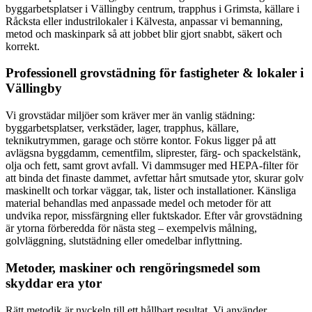
byggarbetsplatser i Vällingby centrum, trapphus i Grimsta, källare i
Råcksta eller industrilokaler i Kälvesta, anpassar vi bemanning,
metod och maskinpark så att jobbet blir gjort snabbt, säkert och
korrekt.
Professionell grovstädning för fastigheter & lokaler i
Vällingby
Vi grovstädar miljöer som kräver mer än vanlig städning:
byggarbetsplatser, verkstäder, lager, trapphus, källare,
teknikutrymmen, garage och större kontor. Fokus ligger på att
avlägsna byggdamm, cementfilm, sliprester, färg- och spackelstänk,
olja och fett, samt grovt avfall. Vi dammsuger med HEPA-filter för
att binda det finaste dammet, avfettar hårt smutsade ytor, skurar golv
maskinellt och torkar väggar, tak, lister och installationer. Känsliga
material behandlas med anpassade medel och metoder för att
undvika repor, missfärgning eller fuktskador. Efter vår grovstädning
är ytorna förberedda för nästa steg – exempelvis målning,
golvläggning, slutstädning eller omedelbar inflyttning.
Metoder, maskiner och rengöringsmedel som
skyddar era ytor
Rätt metodik är nyckeln till ett hållbart resultat. Vi använder