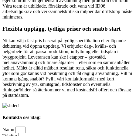
egenkontroll samt gemensam avstämning med protokoll och foton.
Våra team är utbildade, försäkrade och vana vid ID06,
arbetsmiljökrav och verksamhetskritiska miljöer där driftstopp måste
minimeras.
Flexibla upplägg, tydliga priser och snabb start
Ni kan välja fast pris baserat på tydlig specifikation eller löpande
debitering vid öppna uppdrag. Vi erbjuder dag-, kvälls- och
helgarbete för att passa produktion, inflyttning eller tidsplan i
byggprojekt. Leveransen kan ske i etapper – grovstäd,
mellanavstämning och finare åtgärder – eller som en sammanhållen
helhet. Målet är alltid mätbart resultat: rena, säkra och funktionella
ytor som godkänns vid besiktning och tål daglig användning. Vill ni
komma igång snabbt? Fyll i vårt kontaktformulär med kort
beskrivning av yta, smutsgrad, tidsfönster och eventuella
ritningar/bilder, så återkommer vi med kostnadsfri offert och förslag
på startdatum.
Kontakta oss idag!
Namn
Telefon