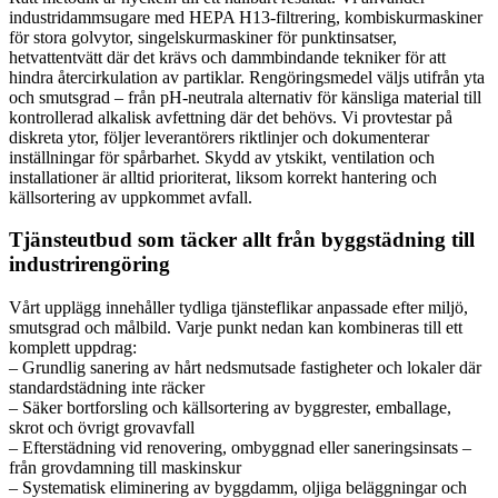
industridammsugare med HEPA H13-filtrering, kombiskurmaskiner
för stora golvytor, singelskurmaskiner för punktinsatser,
hetvattentvätt där det krävs och dammbindande tekniker för att
hindra återcirkulation av partiklar. Rengöringsmedel väljs utifrån yta
och smutsgrad – från pH-neutrala alternativ för känsliga material till
kontrollerad alkalisk avfettning där det behövs. Vi provtestar på
diskreta ytor, följer leverantörers riktlinjer och dokumenterar
inställningar för spårbarhet. Skydd av ytskikt, ventilation och
installationer är alltid prioriterat, liksom korrekt hantering och
källsortering av uppkommet avfall.
Tjänsteutbud som täcker allt från byggstädning till
industrirengöring
Vårt upplägg innehåller tydliga tjänsteflikar anpassade efter miljö,
smutsgrad och målbild. Varje punkt nedan kan kombineras till ett
komplett uppdrag:
– Grundlig sanering av hårt nedsmutsade fastigheter och lokaler där
standardstädning inte räcker
– Säker bortforsling och källsortering av byggrester, emballage,
skrot och övrigt grovavfall
– Efterstädning vid renovering, ombyggnad eller saneringsinsats –
från grovdamning till maskinskur
– Systematisk eliminering av byggdamm, oljiga beläggningar och