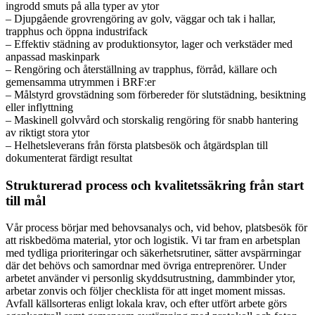
ingrodd smuts på alla typer av ytor
– Djupgående grovrengöring av golv, väggar och tak i hallar,
trapphus och öppna industrifack
– Effektiv städning av produktionsytor, lager och verkstäder med
anpassad maskinpark
– Rengöring och återställning av trapphus, förråd, källare och
gemensamma utrymmen i BRF:er
– Målstyrd grovstädning som förbereder för slutstädning, besiktning
eller inflyttning
– Maskinell golvvård och storskalig rengöring för snabb hantering
av riktigt stora ytor
– Helhetsleverans från första platsbesök och åtgärdsplan till
dokumenterat färdigt resultat
Strukturerad process och kvalitetssäkring från start
till mål
Vår process börjar med behovsanalys och, vid behov, platsbesök för
att riskbedöma material, ytor och logistik. Vi tar fram en arbetsplan
med tydliga prioriteringar och säkerhetsrutiner, sätter avspärrningar
där det behövs och samordnar med övriga entreprenörer. Under
arbetet använder vi personlig skyddsutrustning, dammbinder ytor,
arbetar zonvis och följer checklista för att inget moment missas.
Avfall källsorteras enligt lokala krav, och efter utfört arbete görs