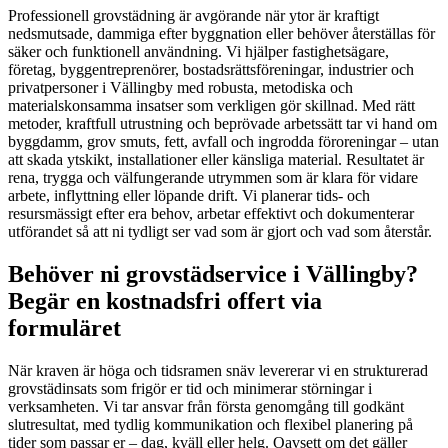
Professionell grovstädning är avgörande när ytor är kraftigt
nedsmutsade, dammiga efter byggnation eller behöver återställas för
säker och funktionell användning. Vi hjälper fastighetsägare,
företag, byggentreprenörer, bostadsrättsföreningar, industrier och
privatpersoner i Vällingby med robusta, metodiska och
materialskonsamma insatser som verkligen gör skillnad. Med rätt
metoder, kraftfull utrustning och beprövade arbetssätt tar vi hand om
byggdamm, grov smuts, fett, avfall och ingrodda föroreningar – utan
att skada ytskikt, installationer eller känsliga material. Resultatet är
rena, trygga och välfungerande utrymmen som är klara för vidare
arbete, inflyttning eller löpande drift. Vi planerar tids- och
resursmässigt efter era behov, arbetar effektivt och dokumenterar
utförandet så att ni tydligt ser vad som är gjort och vad som återstår.
Behöver ni grovstädservice i Vällingby?
Begär en kostnadsfri offert via
formuläret
När kraven är höga och tidsramen snäv levererar vi en strukturerad
grovstädinsats som frigör er tid och minimerar störningar i
verksamheten. Vi tar ansvar från första genomgång till godkänt
slutresultat, med tydlig kommunikation och flexibel planering på
tider som passar er – dag, kväll eller helg. Oavsett om det gäller