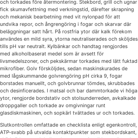
och torkades före återmontering. Stekbord, grill och ugnar
fick skumavfettning med verkningstid, därefter skrapning
och mekanisk bearbetning med vit nylonpad för att
undvika repor, och ångrengöring i fogar och skarvar där
beläggningar satt hårt. På rostfria ytor där kalk förekom
användes en mild syra, ytorna neutraliserades och sköljdes
tills pH var neutralt. Kylbänkar och handtag rengjordes
med alkoholbaserat medel som är avsett för
livsmedelszoner, och pekskärmar torkades med lätt fuktad
mikrofiber. Golv försköljdes, sedan maskinskurades de
med lågskummande golvrengöring pH cirka 9, fogar
borstades manuellt, och golvbrunnar tömdes, skrubbades
och desinficerades. I matsal och bar dammtorkade vi höga
ytor, rengjorde bordstativ och stolsunderreden, avkalkade
droppgaller och torkade av omgivningar runt
glasdiskmaskinen, och sopkärl tvättades ur och torkades.
Slutkontrollen omfattade en checklista enligt egenkontroll,
ATP-svabb på utvalda kontaktpunkter som stekbordskant,