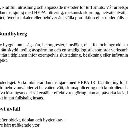
, kraftfull utrustning och anpassade metoder för tuff smuts. Vår arbetspr
av dammsugning med HEPA-filtrering, mekanisk skurning, hetvattentvätt, 
ktet, övertar lokaler eller behöver återställa produktion efter underhåll
i Sundbyberg
 byggdamm, sågspån, betongrester, limslöjor, olja, fett och ingrodd smu
ed rätt skydd, tydlig avspärrning och en smidig logistik som stör verksam
r rätt i tidplanen inför exempelvis slutstädning, besiktning eller infl
jekt.
 underlaget. Vi kombinerar dammsugare med HEPA 13–14-filtrering för f
id behov använder vi hetvattentvätt, skumapplicering och kontrollerad avf
lösningsmedel säkerställer effektiv rengöring utan att påverka lack, b
 innan fullskalig insats.
vt avfall
fter objekt, tidplan och hygienkrav:
e hårt trafikerade ytor