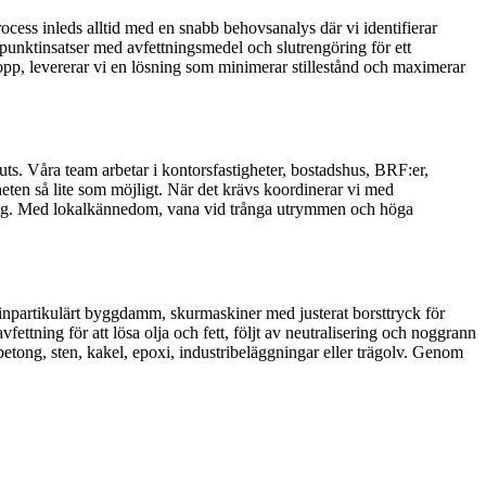
ocess inleds alltid med en snabb behovsanalys där vi identifierar
punktinsatser med avfettningsmedel och slutrengöring för ett
sstopp, levererar vi en lösning som minimerar stillestånd och maximerar
ts. Våra team arbetar i kontorsfastigheter, bostadshus, BRF:er,
heten så lite som möjligt. När det krävs koordinerar vi med
yttning. Med lokalkännedom, vana vid trånga utrymmen och höga
inpartikulärt byggdamm, skurmaskiner med justerat borsttryck för
ettning för att lösa olja och fett, följt av neutralisering och noggrann
etong, sten, kakel, epoxi, industribeläggningar eller trägolv. Genom