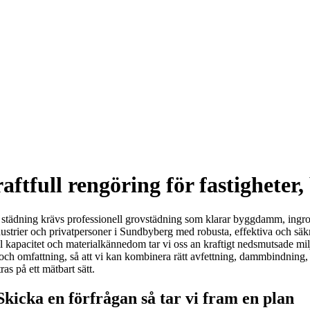
tfull rengöring för fastigheter,
städning krävs professionell grovstädning som klarar byggdamm, ingrodd 
dustrier och privatpersoner i Sundbyberg med robusta, effektiva och säkr
l kapacitet och materialkännedom tar vi oss an kraftigt nedsmutsade miljö
 och omfattning, så att vi kan kombinera rätt avfettning, dammbindning
ras på ett mätbart sätt.
icka en förfrågan så tar vi fram en plan