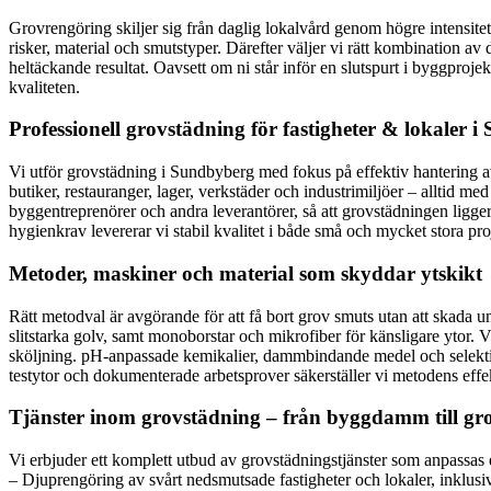
Grovrengöring skiljer sig från daglig lokalvård genom högre intensitet
risker, material och smutstyper. Därefter väljer vi rätt kombination 
heltäckande resultat. Oavsett om ni står inför en slutspurt i byggproje
kvaliteten.
Professionell grovstädning för fastigheter & lokaler 
Vi utför grovstädning i Sundbyberg med fokus på effektiv hantering av
butiker, restauranger, lager, verkstäder och industrimiljöer – alltid m
byggentreprenörer och andra leverantörer, så att grovstädningen ligge
hygienkrav levererar vi stabil kvalitet i både små och mycket stora pro
Metoder, maskiner och material som skyddar ytskikt
Rätt metodval är avgörande för att få bort grov smuts utan att skada
slitstarka golv, samt monoborstar och mikrofiber för känsligare ytor. V
sköljning. pH-anpassade kemikalier, dammbindande medel och selektiva 
testytor och dokumenterade arbetsprover säkerställer vi metodens effekt
Tjänster inom grovstädning – från byggdamm till gro
Vi erbjuder ett komplett utbud av grovstädningstjänster som anpassas e
– Djuprengöring av svårt nedsmutsade fastigheter och lokaler, inklusiv