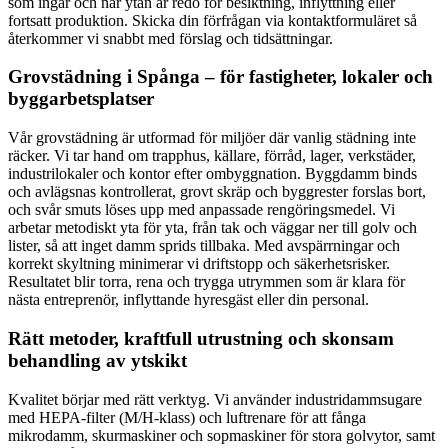
som ingår och när ytan är redo för besiktning, inflyttning eller
fortsatt produktion. Skicka din förfrågan via kontaktformuläret så
återkommer vi snabbt med förslag och tidsättningar.
Grovstädning i Spånga – för fastigheter, lokaler och
byggarbetsplatser
Vår grovstädning är utformad för miljöer där vanlig städning inte
räcker. Vi tar hand om trapphus, källare, förråd, lager, verkstäder,
industrilokaler och kontor efter ombyggnation. Byggdamm binds
och avlägsnas kontrollerat, grovt skräp och byggrester forslas bort,
och svår smuts löses upp med anpassade rengöringsmedel. Vi
arbetar metodiskt yta för yta, från tak och väggar ner till golv och
lister, så att inget damm sprids tillbaka. Med avspärrningar och
korrekt skyltning minimerar vi driftstopp och säkerhetsrisker.
Resultatet blir torra, rena och trygga utrymmen som är klara för
nästa entreprenör, inflyttande hyresgäst eller din personal.
Rätt metoder, kraftfull utrustning och skonsam
behandling av ytskikt
Kvalitet börjar med rätt verktyg. Vi använder industridammsugare
med HEPA-filter (M/H-klass) och luftrenare för att fånga
mikrodamm, skurmaskiner och sopmaskiner för stora golvytor, samt