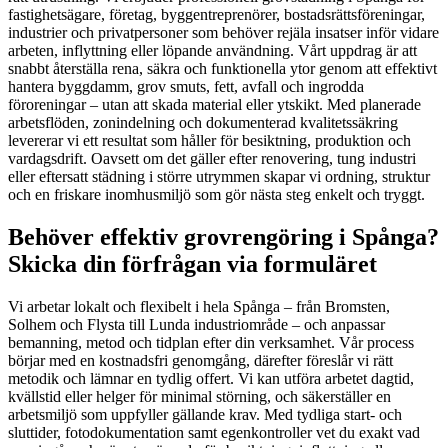
fastighetsägare, företag, byggentreprenörer, bostadsrättsföreningar,
industrier och privatpersoner som behöver rejäla insatser inför vidare
arbeten, inflyttning eller löpande användning. Vårt uppdrag är att
snabbt återställa rena, säkra och funktionella ytor genom att effektivt
hantera byggdamm, grov smuts, fett, avfall och ingrodda
föroreningar – utan att skada material eller ytskikt. Med planerade
arbetsflöden, zonindelning och dokumenterad kvalitetssäkring
levererar vi ett resultat som håller för besiktning, produktion och
vardagsdrift. Oavsett om det gäller efter renovering, tung industri
eller eftersatt städning i större utrymmen skapar vi ordning, struktur
och en friskare inomhusmiljö som gör nästa steg enkelt och tryggt.
Behöver effektiv grovrengöring i Spånga?
Skicka din förfrågan via formuläret
Vi arbetar lokalt och flexibelt i hela Spånga – från Bromsten,
Solhem och Flysta till Lunda industriområde – och anpassar
bemanning, metod och tidplan efter din verksamhet. Vår process
börjar med en kostnadsfri genomgång, därefter föreslår vi rätt
metodik och lämnar en tydlig offert. Vi kan utföra arbetet dagtid,
kvällstid eller helger för minimal störning, och säkerställer en
arbetsmiljö som uppfyller gällande krav. Med tydliga start- och
sluttider, fotodokumentation samt egenkontroller vet du exakt vad