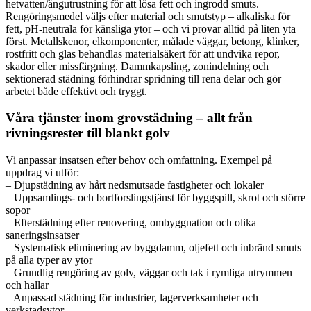
hetvatten/ångutrustning för att lösa fett och ingrodd smuts.
Rengöringsmedel väljs efter material och smutstyp – alkaliska för
fett, pH-neutrala för känsliga ytor – och vi provar alltid på liten yta
först. Metallskenor, elkomponenter, målade väggar, betong, klinker,
rostfritt och glas behandlas materialsäkert för att undvika repor,
skador eller missfärgning. Dammkapsling, zonindelning och
sektionerad städning förhindrar spridning till rena delar och gör
arbetet både effektivt och tryggt.
Våra tjänster inom grovstädning – allt från
rivningsrester till blankt golv
Vi anpassar insatsen efter behov och omfattning. Exempel på
uppdrag vi utför:
– Djupstädning av hårt nedsmutsade fastigheter och lokaler
– Uppsamlings- och bortforslingstjänst för byggspill, skrot och större
sopor
– Efterstädning efter renovering, ombyggnation och olika
saneringsinsatser
– Systematisk eliminering av byggdamm, oljefett och inbränd smuts
på alla typer av ytor
– Grundlig rengöring av golv, väggar och tak i rymliga utrymmen
och hallar
– Anpassad städning för industrier, lagerverksamheter och
verkstadsytor