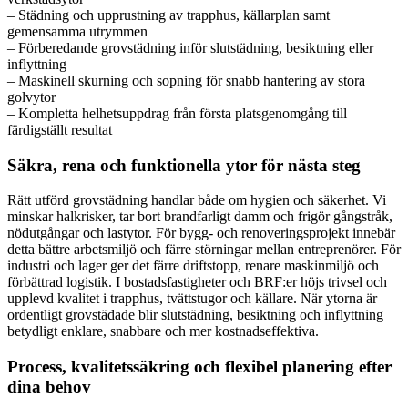
– Städning och upprustning av trapphus, källarplan samt
gemensamma utrymmen
– Förberedande grovstädning inför slutstädning, besiktning eller
inflyttning
– Maskinell skurning och sopning för snabb hantering av stora
golvytor
– Kompletta helhetsuppdrag från första platsgenomgång till
färdigställt resultat
Säkra, rena och funktionella ytor för nästa steg
Rätt utförd grovstädning handlar både om hygien och säkerhet. Vi
minskar halkrisker, tar bort brandfarligt damm och frigör gångstråk,
nödutgångar och lastytor. För bygg- och renoveringsprojekt innebär
detta bättre arbetsmiljö och färre störningar mellan entreprenörer. För
industri och lager ger det färre driftstopp, renare maskinmiljö och
förbättrad logistik. I bostadsfastigheter och BRF:er höjs trivsel och
upplevd kvalitet i trapphus, tvättstugor och källare. När ytorna är
ordentligt grovstädade blir slutstädning, besiktning och inflyttning
betydligt enklare, snabbare och mer kostnadseffektiva.
Process, kvalitetssäkring och flexibel planering efter
dina behov