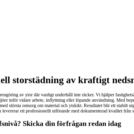
ell storstädning av kraftigt ned
göring av ytor där vanligt underhåll inte räcker. Vi hjälper fastighetsä
iljöer inför vidare arbete, inflyttning eller löpande användning. Med bep
ed största omsorg om material och ytskikt. Resultatet blir ett stabilt utg
h levererar ett professionellt utförande med dokumenterad kvalitet från star
snivå? Skicka din förfrågan redan idag