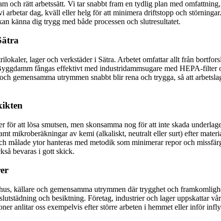
m och rätt arbetssätt. Vi tar snabbt fram en tydlig plan med omfattning, 
: vi arbetar dag, kväll eller helg för att minimera driftstopp och störnin
kan känna dig trygg med både processen och slutresultatet.
Sätra
ilokaler, lager och verkstäder i Sätra. Arbetet omfattar allt från bortfor
r. Byggdamm fångas effektivt med industridammsugare med HEPA-filter 
r och gemensamma utrymmen snabbt blir rena och trygga, så att arbetslag
kikten
etoder för att lösa smutsen, men skonsamma nog för att inte skada und
samt mikroberäkningar av kemi (alkaliskt, neutralt eller surt) efter mate
t och målade ytor hanteras med metodik som minimerar repor och missfärg
kså bevaras i gott skick.
rer
pphus, källare och gemensamma utrymmen där trygghet och framkomlighet 
utstädning och besiktning. Företag, industrier och lager uppskattar vår 
r anlitar oss exempelvis efter större arbeten i hemmet eller inför inflytt