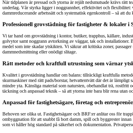
När tidplanen är pressad och ytorna är rejält nedsmutsade krävs rätt tea
underlag. Vår styrka ligger i noggrannhet, effektivitet och flexibilitet
dammreducerande arbetssätt och systematisk egenkontroll – så att du 
Professionell grovstädning för fastigheter & lokaler i 
Vi tar hand om grovstädning i kontor, butiker, trapphus, källare, industr
golvytor samt noggrann avtorkning av väggar, tak och installatione
medel som inte skadar ytskikten. Vi säkrar att kritiska zoner, passage
dammnedsmittning eller onödigt slitage.
Rätt metoder och kraftfull utrustning som värnar yts
Kvalitet i grovstädning handlar om balans: tillräckligt kraftfulla m
skurmaskiner med rätt pads/borstar, hetvattentvätt där det är lämpligt 
mindre yta. Känsliga material som natursten, obehandlat trä, rostfrit
täckning och anpassad teknik – så att ytorna inte bara blir rena utan oc
Anpassad för fastighetsägare, företag och entreprenö
Behoven ser olika ut. Fastighetsägare och BRF:er anlitar oss för tra
ombyggnation för att snabbt få bort damm, spill och byggrester innan sl
som vi håller hög standard på säkerhet och dokumentation. Privatpersone