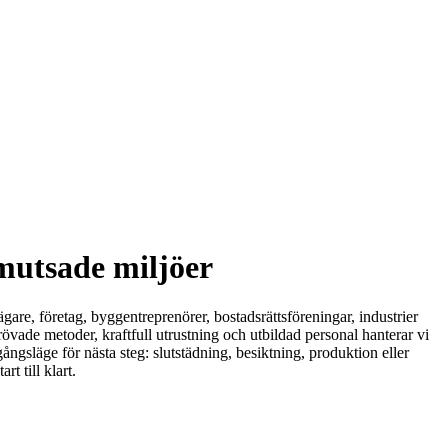
smutsade miljöer
gare, företag, byggentreprenörer, bostadsrättsföreningar, industrier
rövade metoder, kraftfull utrustning och utbildad personal hanterar vi
ångsläge för nästa steg: slutstädning, besiktning, produktion eller
t till klart.