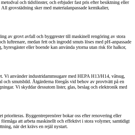
metodval och tidsfönster, och erbjuder fast pris efter besiktning eller
gar. All grovstädning sker med materialanpassade kemikalier,
sling av grovt avfall och byggrester till maskinell rengöring av stora
och luftrenare, medan fett och ingrodd smuts löses med pH-anpassade
, hyresgäster eller boende kan använda ytorna utan risk för halkor,
erlaget. Vi använder industridammsugare med HEPA H13/H14, våtsug,
rial och smutsbild. Åtgärderna föregås vid behov av provtvätt på en
ningar. Vi skyddar dessutom lister, glas, beslag och elektronik med
prioriteras. Byggentreprenörer bokar oss efter renovering eller
förmåga att arbeta maskinellt och effektivt i stora volymer, samtidigt
ning, när det krävs en rejäl nystart.