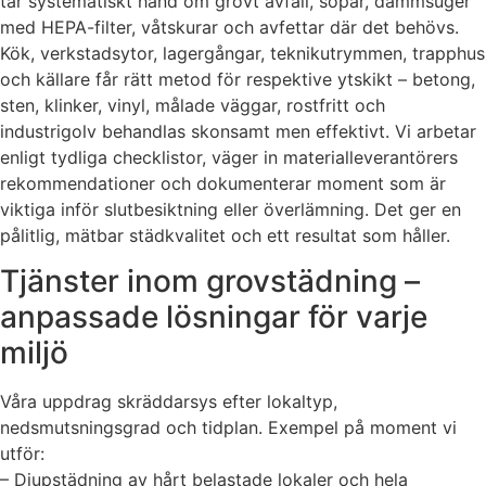
tar systematiskt hand om grovt avfall, sopar, dammsuger
med HEPA-filter, våtskurar och avfettar där det behövs.
Kök, verkstadsytor, lagergångar, teknikutrymmen, trapphus
och källare får rätt metod för respektive ytskikt – betong,
sten, klinker, vinyl, målade väggar, rostfritt och
industrigolv behandlas skonsamt men effektivt. Vi arbetar
enligt tydliga checklistor, väger in materialleverantörers
rekommendationer och dokumenterar moment som är
viktiga inför slutbesiktning eller överlämning. Det ger en
pålitlig, mätbar städkvalitet och ett resultat som håller.
Tjänster inom grovstädning –
anpassade lösningar för varje
miljö
Våra uppdrag skräddarsys efter lokaltyp,
nedsmutsningsgrad och tidplan. Exempel på moment vi
utför:
– Djupstädning av hårt belastade lokaler och hela