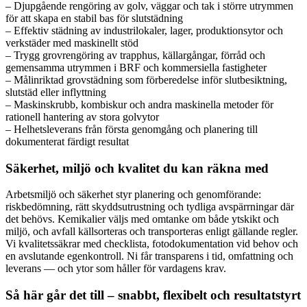
– Djupgående rengöring av golv, väggar och tak i större utrymmen
för att skapa en stabil bas för slutstädning
– Effektiv städning av industrilokaler, lager, produktionsytor och
verkstäder med maskinellt stöd
– Trygg grovrengöring av trapphus, källargångar, förråd och
gemensamma utrymmen i BRF och kommersiella fastigheter
– Målinriktad grovstädning som förberedelse inför slutbesiktning,
slutstäd eller inflyttning
– Maskinskrubb, kombiskur och andra maskinella metoder för
rationell hantering av stora golvytor
– Helhetsleverans från första genomgång och planering till
dokumenterat färdigt resultat
Säkerhet, miljö och kvalitet du kan räkna med
Arbetsmiljö och säkerhet styr planering och genomförande:
riskbedömning, rätt skyddsutrustning och tydliga avspärrningar där
det behövs. Kemikalier väljs med omtanke om både ytskikt och
miljö, och avfall källsorteras och transporteras enligt gällande regler.
Vi kvalitetssäkrar med checklista, fotodokumentation vid behov och
en avslutande egenkontroll. Ni får transparens i tid, omfattning och
leverans — och ytor som håller för vardagens krav.
Så här går det till – snabbt, flexibelt och resultatstyrt