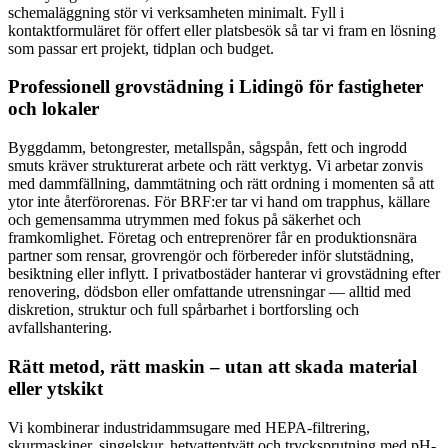
schemaläggning stör vi verksamheten minimalt. Fyll i
kontaktformuläret för offert eller platsbesök så tar vi fram en lösning
som passar ert projekt, tidplan och budget.
Professionell grovstädning i Lidingö för fastigheter
och lokaler
Byggdamm, betongrester, metallspån, sågspån, fett och ingrodd
smuts kräver strukturerat arbete och rätt verktyg. Vi arbetar zonvis
med dammfällning, dammtätning och rätt ordning i momenten så att
ytor inte återförorenas. För BRF:er tar vi hand om trapphus, källare
och gemensamma utrymmen med fokus på säkerhet och
framkomlighet. Företag och entreprenörer får en produktionsnära
partner som rensar, grovrengör och förbereder inför slutstädning,
besiktning eller inflytt. I privatbostäder hanterar vi grovstädning efter
renovering, dödsbon eller omfattande utrensningar — alltid med
diskretion, struktur och full spårbarhet i bortforsling och
avfallshantering.
Rätt metod, rätt maskin – utan att skada material
eller ytskikt
Vi kombinerar industridammsugare med HEPA-filtrering,
skurmaskiner, singelskur, hetvattentvätt och trycksprutning med pH-