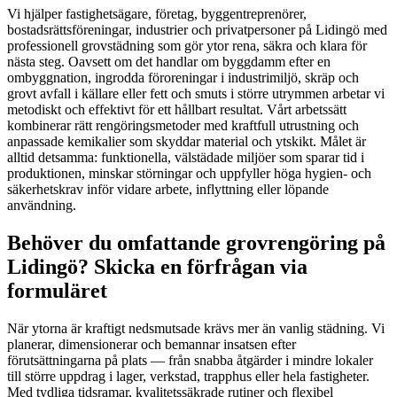
Vi hjälper fastighetsägare, företag, byggentreprenörer,
bostadsrättsföreningar, industrier och privatpersoner på Lidingö med
professionell grovstädning som gör ytor rena, säkra och klara för
nästa steg. Oavsett om det handlar om byggdamm efter en
ombyggnation, ingrodda föroreningar i industrimiljö, skräp och
grovt avfall i källare eller fett och smuts i större utrymmen arbetar vi
metodiskt och effektivt för ett hållbart resultat. Vårt arbetssätt
kombinerar rätt rengöringsmetoder med kraftfull utrustning och
anpassade kemikalier som skyddar material och ytskikt. Målet är
alltid detsamma: funktionella, välstädade miljöer som sparar tid i
produktionen, minskar störningar och uppfyller höga hygien- och
säkerhetskrav inför vidare arbete, inflyttning eller löpande
användning.
Behöver du omfattande grovrengöring på
Lidingö? Skicka en förfrågan via
formuläret
När ytorna är kraftigt nedsmutsade krävs mer än vanlig städning. Vi
planerar, dimensionerar och bemannar insatsen efter
förutsättningarna på plats — från snabba åtgärder i mindre lokaler
till större uppdrag i lager, verkstad, trapphus eller hela fastigheter.
Med tydliga tidsramar, kvalitetssäkrade rutiner och flexibel