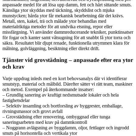
anpassade medel för att lösa upp damm, fett och hårt sittande smuts.
Känsliga ytor skyddas med täckning, skyddslist och mjuka
munstycken; hårda ytor får mekanisk bearbetning där det krävs.
Metall, sten, kakel, trä och målade ytor behandlas med
materialriktiga metoder för att undvika etsning, repor eller
missfärgning. Vi använder dammreducerande tekniker, punktinsatser
för fogar och kanter samt våtsugning för att snabbt få ytor torra och
säkra. Resultatet blir djupt renade, funktionella utrymmen klara för
målning, golvläggning, besiktning eller direkt drift.
Tjänster vid grovstädning – anpassade efter era ytor
och krav
Varje uppdrag inleds med en kort behovsanalys där vi identifierar
smutstyp, material och målbild. Därefter sätter vi rätt team, maskiner
och metod. Exempel på återkommande insatser:
– Grundlig sanering av kraftigt nedsmutsade lokaler och hela
fastighetsdelar
– Selektiv insamling och bortforsling av byggrester, emballage,
rivningsmassor och grovt avfall
– Grovstädning efter renovering, ombyggnad eller tunga
saneringsarbeten med krav på dammkontroll
– Noggrann avlägsning av byggdamm, oljor, fettlager och ingrodd
smuts på horisontella och vertikala ytor