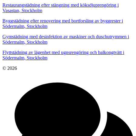
Restaurangstädning efter stängning med köksdjuprengöring i
Vasastan, Stockholm
Byggstädning efter renovering med bortforsling av byggrester i
Södermalm, Stockholm
Gymstädning med desinfektion av maskiner och duschutrymmen i
Södermalm, Stockholm
Flyttstädning av lägenhet med ugnsrengöring och balkongtvätt i
Södermalm, Stockholm
© 2026