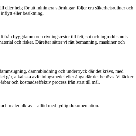
 eller helg för att minimera störningar, följer era säkerhetsrutiner och
inflytt eller besiktning.
llt från byggdamm och rivningsrester till fett, sot och ingrodd smuts
erial och risker. Därefter sätter vi rätt bemanning, maskiner och
ad dammsugning, dammbindning och undertryck där det krävs, med
t går, alkaliska avfettningsmedel eller ånga där det behövs. Vi täcker
årbar och kostnadseffektiv process från start till mål.
m och materialkrav – alltid med tydlig dokumentation.