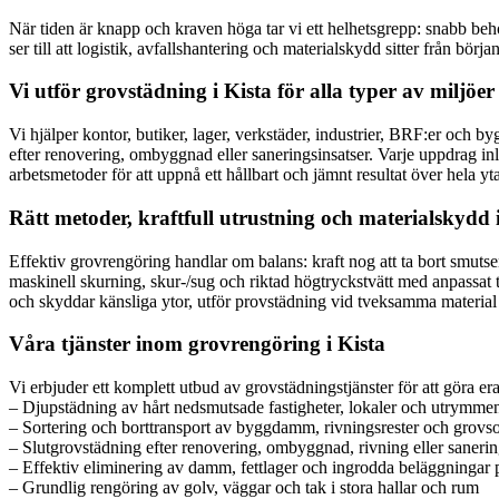
När tiden är knapp och kraven höga tar vi ett helhetsgrepp: snabb behov
ser till att logistik, avfallshantering och materialskydd sitter från börja
Vi utför grovstädning i Kista för alla typer av miljöer
Vi hjälper kontor, butiker, lager, verkstäder, industrier, BRF:er och b
efter renovering, ombyggnad eller saneringsinsatser. Varje uppdrag in
arbetsmetoder för att uppnå ett hållbart och jämnt resultat över hela 
Rätt metoder, kraftfull utrustning och materialskydd 
Effektiv grovrengöring handlar om balans: kraft nog att ta bort sm
maskinell skurning, skur-/sug och riktad högtryckstvätt med anpassat 
och skyddar känsliga ytor, utför provstädning vid tveksamma material och
Våra tjänster inom grovrengöring i Kista
Vi erbjuder ett komplett utbud av grovstädningstjänster för att göra e
– Djupstädning av hårt nedsmutsade fastigheter, lokaler och utrymme
– Sortering och borttransport av byggdamm, rivningsrester och grovs
– Slutgrovstädning efter renovering, ombyggnad, rivning eller sanerin
– Effektiv eliminering av damm, fettlager och ingrodda beläggningar p
– Grundlig rengöring av golv, väggar och tak i stora hallar och rum