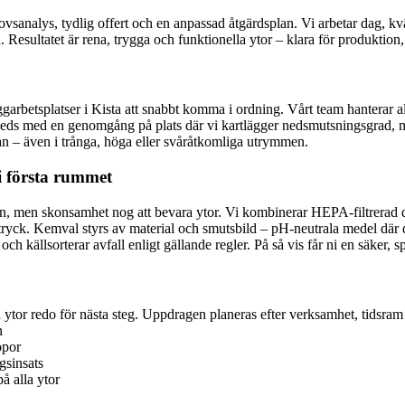
sanalys, tydlig offert och en anpassad åtgärdsplan. Vi arbetar dag, kväll
n. Resultatet är rena, trygga och funktionella ytor – klara för produktion, 
yggarbetsplatser i Kista att snabbt komma i ordning. Vårt team hanterar a
leds med en genomgång på plats där vi kartlägger nedsmutsningsgrad, mat
ytan – även i trånga, höga eller svåråtkomliga utrymmen.
i första rummet
utsen, men skonsamhet nog att bevara ytor. Vi kombinerar HEPA-filtrer
tryck. Kemval styrs av material och smutsbild – pH-neutrala medel där de
 källsorterar avfall enligt gällande regler. På så vis får ni en säker, sp
ra ytor redo för nästa steg. Uppdragen planeras efter verksamhet, tidsra
n
opor
gsinsats
å alla ytor