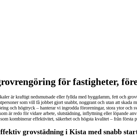
rovrengöring för fastigheter, för
kaler är kraftigt nedsmutsade eller fyllda med byggdamm, fett och grovt 
tpersoner som vill få jobbet gjort snabbt, noggrant och utan att skada mat
ring och högtryck – hanterar vi ingrodda föroreningar, stora ytor och
som är redo för vidare arbete, slutstädning, inflyttning eller löpande an
s som kombinerar effektivitet, säkerhet och högsta kvalitet – från första
ffektiv grovstädning i Kista med snabb star