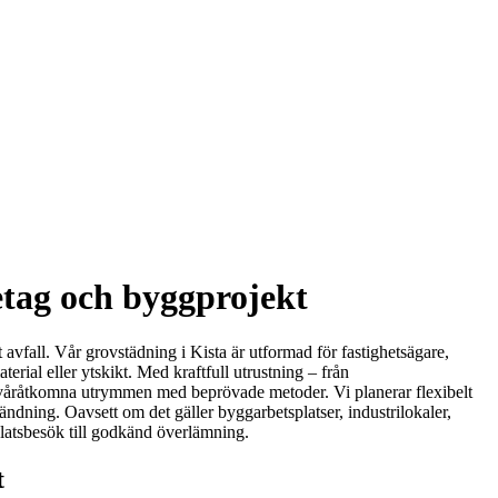
etag och byggprojekt
avfall. Vår grovstädning i Kista är utformad för fastighetsägare,
erial eller ytskikt. Med kraftfull utrustning – från
 svåråtkomna utrymmen med beprövade metoder. Vi planerar flexibelt
vändning. Oavsett om det gäller byggarbetsplatser, industrilokaler,
 platsbesök till godkänd överlämning.
t