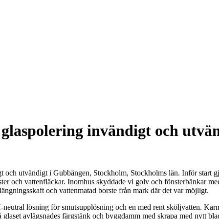
glaspolering invändigt och utvä
gt och utvändigt i Gubbängen, Stockholm, Stockholms län. Inför start 
ester och vattenfläckar. Inomhus skyddade vi golv och fönsterbänkar me
längningsskaft och vattenmatad borste från mark där det var möjligt.
neutral lösning för smutsupplösning och en med rent sköljvatten. Karm
 glaset avlägsnades färgstänk och byggdamm med skrapa med nytt blad eft