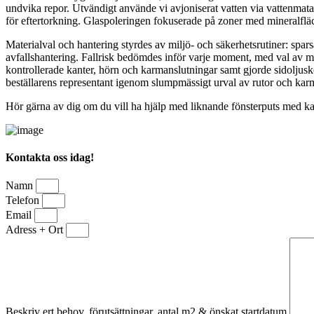
undvika repor. Utvändigt använde vi avjoniserat vatten via vattenmata
för eftertorkning. Glaspoleringen fokuserade på zoner med mineralfläck
Materialval och hantering styrdes av miljö- och säkerhetsrutiner: spa
avfallshantering. Fallrisk bedömdes inför varje moment, med val av met
kontrollerade kanter, hörn och karmanslutningar samt gjorde sidoljusk
beställarens representant igenom slumpmässigt urval av rutor och karm
Hör gärna av dig om du vill ha hjälp med liknande fönsterputs med karmt
Kontakta oss idag!
Namn
Telefon
Email
Adress + Ort
Beskriv ert behov, förutsättningar, antal m2 & önskat startdatum