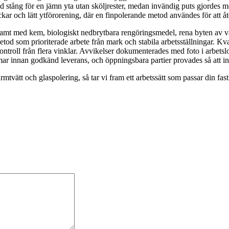
d stång för en jämn yta utan sköljrester, medan invändig puts gjordes m
ar och lätt ytförorening, där en finpolerande metod användes för att åte
rsamt med kem, biologiskt nedbrytbara rengöringsmedel, rena byten av va
od som prioriterade arbete från mark och stabila arbetsställningar. Kva
ontroll från flera vinklar. Avvikelser dokumenterades med foto i arbetsl
ar innan godkänd leverans, och öppningsbara partier provades så att ing
vätt och glaspolering, så tar vi fram ett arbetssätt som passar din fast