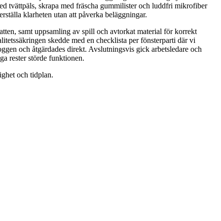
ed tvättpäls, skrapa med fräscha gummilister och luddfri mikrofiber
rställa klarheten utan att påverka beläggningar.
tten, samt uppsamling av spill och avtorkat material för korrekt
litetssäkringen skedde med en checklista per fönsterparti där vi
oggen och åtgärdades direkt. Avslutningsvis gick arbetsledare och
a rester störde funktionen.
ighet och tidplan.