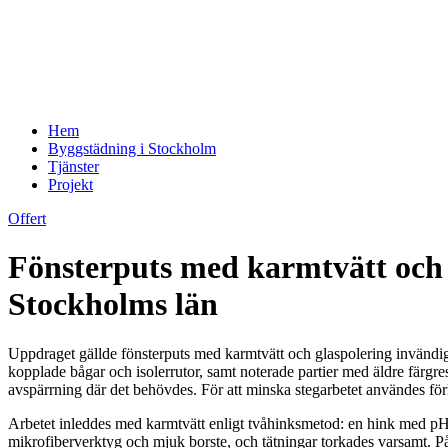
Hem
Byggstädning i Stockholm
Tjänster
Projekt
Offert
Fönsterputs med karmtvätt och 
Stockholms län
Uppdraget gällde fönsterputs med karmtvätt och glaspolering invändi
kopplade bågar och isolerrutor, samt noterade partier med äldre färgr
avspärrning där det behövdes. För att minska stegarbetet användes för
Arbetet inleddes med karmtvätt enligt tvåhinksmetod: en hink med pH-
mikrofiberverktyg och mjuk borste, och tätningar torkades varsamt. På