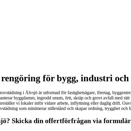
 rengöring för bygg, industri och 
ovstädning i Älvsjö är utformad för fastighetsägare, företag, byggentre
hanterar byggdamm, ingrodd smuts, fett, skräp och grovt avfall med rätt m
täller vi lokaler inför vidare arbete, inflyttning eller daglig drift. Oav
grovstädning som minimerar stillestånd och skapar ordning, trygghet och bä
sjö? Skicka din offertförfrågan via formulär