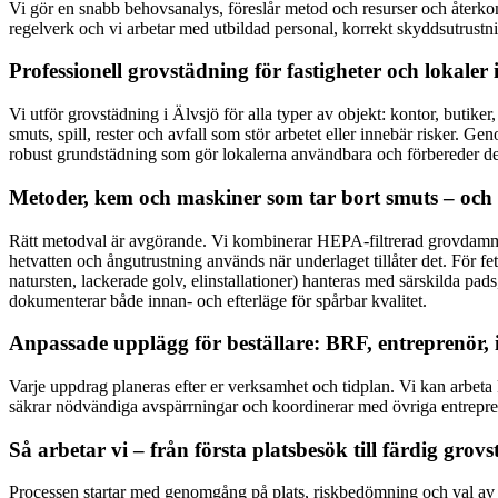
Vi gör en snabb behovsanalys, föreslår metod och resurser och återkom
regelverk och vi arbetar med utbildad personal, korrekt skyddsutrustnin
Professionell grovstädning för fastigheter och lokaler 
Vi utför grovstädning i Älvsjö för alla typer av objekt: kontor, butike
smuts, spill, rester och avfall som stör arbetet eller innebär risker.
robust grundstädning som gör lokalerna användbara och förbereder dem
Metoder, kem och maskiner som tar bort smuts – och
Rätt metodval är avgörande. Vi kombinerar HEPA-filtrerad grovdam
hetvatten och ångutrustning används när underlaget tillåter det. För fet
natursten, lackerade golv, elinstallationer) hanteras med särskilda pad
dokumenterar både innan- och efterläge för spårbar kvalitet.
Anpassade upplägg för beställare: BRF, entreprenör, i
Varje uppdrag planeras efter er verksamhet och tidplan. Vi kan arbeta k
säkrar nödvändiga avspärrningar och koordinerar med övriga entrepren
Så arbetar vi – från första platsbesök till färdig grov
Processen startar med genomgång på plats, riskbedömning och val av me