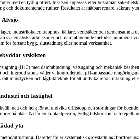
mer med en tydlig offert. Insatsen anpassas efter tidsramar, säkerhets
g och dokumenterade rutiner. Resultatet är mätbart renare, säkrare ytor –
i Älvsjö
r, lager, industrilokaler, trapphus, källare, verkstäder och gemensamma 
 Genom systematiska arbetszoner och dammbindande metoder minimerar vi s
 för fortsatt bygg, slutstädning eller normal verksamhet.
 skyddar ytskikten
msugning (H13) med dammbindning, våtsugning och mekanisk bearbetni
t och ingrodd smuts väljer vi kontrollerade, pH-anpassade rengöringsmedel
s, rätt munstycken och lågfuktteknik för att undvika repor, urlakning el
ndustri och fastighet
väll, natt och helg för att undvika driftstopp och störningar för boende 
örer på plats. Ni får en kontaktperson, tydlig tidshorisont och regelb
städad yta
tod/utrustning. Därefter följer systematisk grovstädning: bortforsling