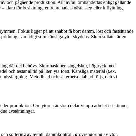
krav och pågående produktion. Allt avfall omhändertas enligt gällande
 klara för besiktning, entreprenadets nästa steg eller inflyttning.
utrymmen. Fokus ligger på att snabbt få bort damm, löst och fastsittande
pridning, samtidigt som känsliga ytor skyddas. Slutresultatet är en
ng där det behövs. Skurmaskiner, singelskur, högtryck med
 och testar alltid på liten yta först. Känsliga material (t.ex.
ler missfärgning. Metodblad och säkerhetsdatablad följs, och vi
eller produktion. Om ytorna är stora delar vi upp arbetet i sektioner,
undna avstämningar.
 och sortering av avfall, dammkontroll, grovrengöring av ytor,