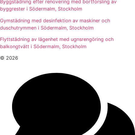
Byggstädning efter renovering med bortforsling av
byggrester i Södermalm, Stockholm
Gymstädning med desinfektion av maskiner och
duschutrymmen i Södermalm, Stockholm
Flyttstädning av lägenhet med ugnsrengöring och
balkongtvätt i Södermalm, Stockholm
© 2026