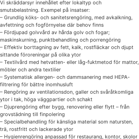
Vi skräddarsyr innehållet efter lokaltyp och
smutsbelastning. Exempel på insatser:
– Grundlig köks- och sanitetsrengöring, med avkalkning,
avfettning och fogförnyelse där behov finns
– Fördjupad golvvård av hårda golv och fogar;
maskinskurning, punktbehandling och porrengöring
– Effektiv borttagning av fett, kalk, rostfläckar och djupt
sittande föroreningar på olika ytor
– Textilvård med hetvatten- eller låg-fuktmetod för mattor,
möbler och andra textilier
– Systematisk allergen- och dammsanering med HEPA-
filtrering för bättre inomhusluft
– Rengöring av ventilationsdon, galler och svåråtkomliga
ytor i tak, höga väggpartier och schakt
– Djuprengöring efter bygg, renovering eller flytt – från
grovstädning till finpolering
– Specialbehandling för känsliga material som natursten,
trä, rostfritt och lackerade ytor
– Hygienrengöring anpassad för restaurang, kontor, skolor