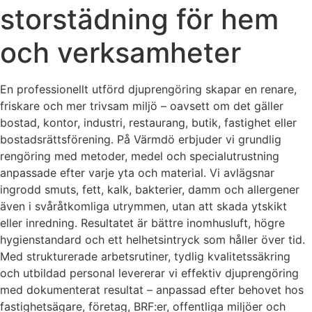
storstädning för hem
och verksamheter
En professionellt utförd djuprengöring skapar en renare,
friskare och mer trivsam miljö – oavsett om det gäller
bostad, kontor, industri, restaurang, butik, fastighet eller
bostadsrättsförening. På Värmdö erbjuder vi grundlig
rengöring med metoder, medel och specialutrustning
anpassade efter varje yta och material. Vi avlägsnar
ingrodd smuts, fett, kalk, bakterier, damm och allergener
även i svåråtkomliga utrymmen, utan att skada ytskikt
eller inredning. Resultatet är bättre inomhusluft, högre
hygienstandard och ett helhetsintryck som håller över tid.
Med strukturerade arbetsrutiner, tydlig kvalitetssäkring
och utbildad personal levererar vi effektiv djuprengöring
med dokumenterat resultat – anpassad efter behovet hos
fastighetsägare, företag, BRF:er, offentliga miljöer och