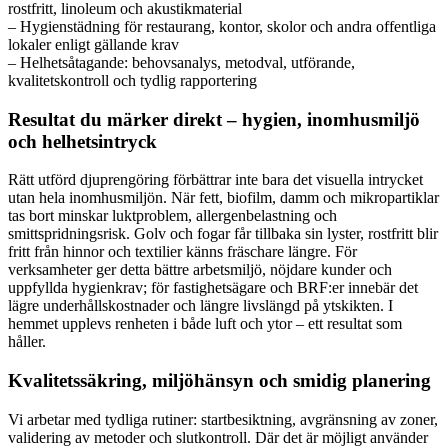
rostfritt, linoleum och akustikmaterial
– Hygienstädning för restaurang, kontor, skolor och andra offentliga
lokaler enligt gällande krav
– Helhetsåtagande: behovsanalys, metodval, utförande,
kvalitetskontroll och tydlig rapportering
Resultat du märker direkt – hygien, inomhusmiljö
och helhetsintryck
Rätt utförd djuprengöring förbättrar inte bara det visuella intrycket
utan hela inomhusmiljön. När fett, biofilm, damm och mikropartiklar
tas bort minskar luktproblem, allergenbelastning och
smittspridningsrisk. Golv och fogar får tillbaka sin lyster, rostfritt blir
fritt från hinnor och textilier känns fräschare längre. För
verksamheter ger detta bättre arbetsmiljö, nöjdare kunder och
uppfyllda hygienkrav; för fastighetsägare och BRF:er innebär det
lägre underhållskostnader och längre livslängd på ytskikten. I
hemmet upplevs renheten i både luft och ytor – ett resultat som
håller.
Kvalitetssäkring, miljöhänsyn och smidig planering
Vi arbetar med tydliga rutiner: startbesiktning, avgränsning av zoner,
validering av metoder och slutkontroll. Där det är möjligt använder