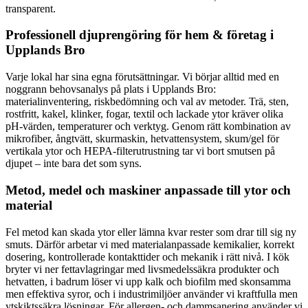
transparent.
Professionell djuprengöring för hem & företag i
Upplands Bro
Varje lokal har sina egna förutsättningar. Vi börjar alltid med en
noggrann behovsanalys på plats i Upplands Bro:
materialinventering, riskbedömning och val av metoder. Trä, sten,
rostfritt, kakel, klinker, fogar, textil och lackade ytor kräver olika
pH-värden, temperaturer och verktyg. Genom rätt kombination av
mikrofiber, ångtvätt, skurmaskin, hetvattensystem, skum/gel för
vertikala ytor och HEPA-filterutrustning tar vi bort smutsen på
djupet – inte bara det som syns.
Metod, medel och maskiner anpassade till ytor och
material
Fel metod kan skada ytor eller lämna kvar rester som drar till sig ny
smuts. Därför arbetar vi med materialanpassade kemikalier, korrekt
dosering, kontrollerade kontakttider och mekanik i rätt nivå. I kök
bryter vi ner fettavlagringar med livsmedelssäkra produkter och
hetvatten, i badrum löser vi upp kalk och biofilm med skonsamma
men effektiva syror, och i industrimiljöer använder vi kraftfulla men
ytskiktssäkra lösningar. För allergen- och dammsanering använder vi