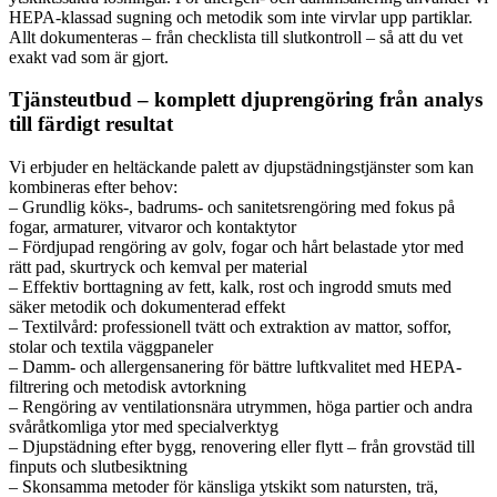
HEPA-klassad sugning och metodik som inte virvlar upp partiklar.
Allt dokumenteras – från checklista till slutkontroll – så att du vet
exakt vad som är gjort.
Tjänsteutbud – komplett djuprengöring från analys
till färdigt resultat
Vi erbjuder en heltäckande palett av djupstädningstjänster som kan
kombineras efter behov:
– Grundlig köks-, badrums- och sanitetsrengöring med fokus på
fogar, armaturer, vitvaror och kontaktytor
– Fördjupad rengöring av golv, fogar och hårt belastade ytor med
rätt pad, skurtryck och kemval per material
– Effektiv borttagning av fett, kalk, rost och ingrodd smuts med
säker metodik och dokumenterad effekt
– Textilvård: professionell tvätt och extraktion av mattor, soffor,
stolar och textila väggpaneler
– Damm- och allergensanering för bättre luftkvalitet med HEPA-
filtrering och metodisk avtorkning
– Rengöring av ventilationsnära utrymmen, höga partier och andra
svåråtkomliga ytor med specialverktyg
– Djupstädning efter bygg, renovering eller flytt – från grovstäd till
finputs och slutbesiktning
– Skonsamma metoder för känsliga ytskikt som natursten, trä,