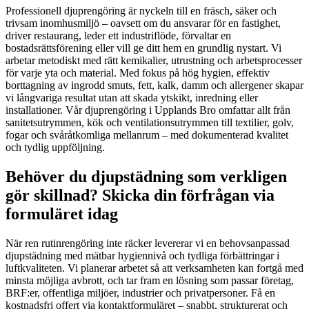
Professionell djuprengöring är nyckeln till en fräsch, säker och
trivsam inomhusmiljö – oavsett om du ansvarar för en fastighet,
driver restaurang, leder ett industriflöde, förvaltar en
bostadsrättsförening eller vill ge ditt hem en grundlig nystart. Vi
arbetar metodiskt med rätt kemikalier, utrustning och arbetsprocesser
för varje yta och material. Med fokus på hög hygien, effektiv
borttagning av ingrodd smuts, fett, kalk, damm och allergener skapar
vi långvariga resultat utan att skada ytskikt, inredning eller
installationer. Vår djuprengöring i Upplands Bro omfattar allt från
sanitetsutrymmen, kök och ventilationsutrymmen till textilier, golv,
fogar och svåråtkomliga mellanrum – med dokumenterad kvalitet
och tydlig uppföljning.
Behöver du djupstädning som verkligen
gör skillnad? Skicka din förfrågan via
formuläret idag
När ren rutinrengöring inte räcker levererar vi en behovsanpassad
djupstädning med mätbar hygiennivå och tydliga förbättringar i
luftkvaliteten. Vi planerar arbetet så att verksamheten kan fortgå med
minsta möjliga avbrott, och tar fram en lösning som passar företag,
BRF:er, offentliga miljöer, industrier och privatpersoner. Få en
kostnadsfri offert via kontaktformuläret – snabbt, strukturerat och