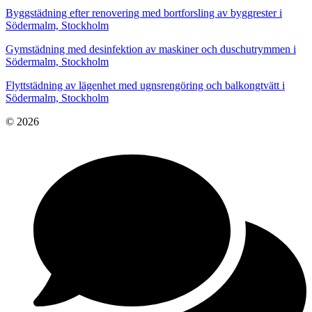
Byggstädning efter renovering med bortforsling av byggrester i
Södermalm, Stockholm
Gymstädning med desinfektion av maskiner och duschutrymmen i
Södermalm, Stockholm
Flyttstädning av lägenhet med ugnsrengöring och balkongtvätt i
Södermalm, Stockholm
© 2026