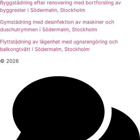
Byggstädning efter renovering med bortforsling av
byggrester i Södermalm, Stockholm
Gymstädning med desinfektion av maskiner och
duschutrymmen i Södermalm, Stockholm
Flyttstädning av lägenhet med ugnsrengöring och
balkongtvätt i Södermalm, Stockholm
© 2026