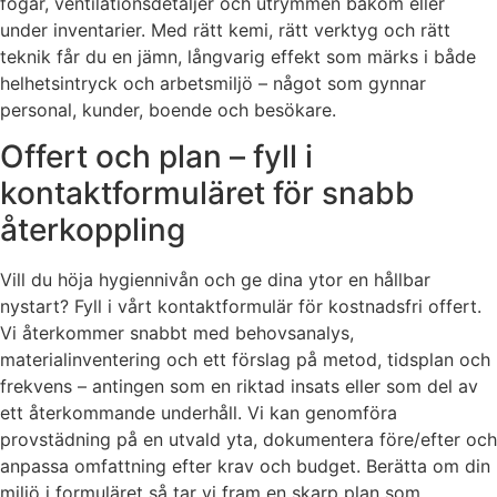
fogar, ventilationsdetaljer och utrymmen bakom eller
under inventarier. Med rätt kemi, rätt verktyg och rätt
teknik får du en jämn, långvarig effekt som märks i både
helhetsintryck och arbetsmiljö – något som gynnar
personal, kunder, boende och besökare.
Offert och plan – fyll i
kontaktformuläret för snabb
återkoppling
Vill du höja hygiennivån och ge dina ytor en hållbar
nystart? Fyll i vårt kontaktformulär för kostnadsfri offert.
Vi återkommer snabbt med behovsanalys,
materialinventering och ett förslag på metod, tidsplan och
frekvens – antingen som en riktad insats eller som del av
ett återkommande underhåll. Vi kan genomföra
provstädning på en utvald yta, dokumentera före/efter och
anpassa omfattning efter krav och budget. Berätta om din
miljö i formuläret så tar vi fram en skarp plan som