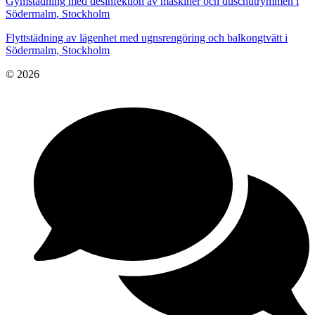
Gymstädning med desinfektion av maskiner och duschutrymmen i
Södermalm, Stockholm
Flyttstädning av lägenhet med ugnsrengöring och balkongtvätt i
Södermalm, Stockholm
© 2026