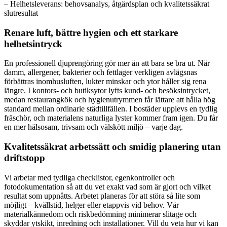
– Helhetsleverans: behovsanalys, åtgärdsplan och kvalitetssäkrat
slutresultat
Renare luft, bättre hygien och ett starkare
helhetsintryck
En professionell djuprengöring gör mer än att bara se bra ut. När
damm, allergener, bakterier och fettlager verkligen avlägsnas
förbättras inomhusluften, lukter minskar och ytor håller sig rena
längre. I kontors- och butiksytor lyfts kund- och besöksintrycket,
medan restaurangkök och hygienutrymmen får lättare att hålla hög
standard mellan ordinarie städtillfällen. I bostäder upplevs en tydlig
fräschör, och materialens naturliga lyster kommer fram igen. Du får
en mer hälsosam, trivsam och välskött miljö – varje dag.
Kvalitetssäkrat arbetssätt och smidig planering utan
driftstopp
Vi arbetar med tydliga checklistor, egenkontroller och
fotodokumentation så att du vet exakt vad som är gjort och vilket
resultat som uppnåtts. Arbetet planeras för att störa så lite som
möjligt – kvällstid, helger eller etappvis vid behov. Vår
materialkännedom och riskbedömning minimerar slitage och
skyddar ytskikt, inredning och installationer. Vill du veta hur vi kan