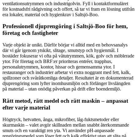
ventilationsutrymmen och industrigolvin. Fyll i kontaktformuläret
för kostnadsfri rådgivning och offert, så tar vi fram en lösning utifrån
era lokaler, material och hygienkrav i Saltsjö-Boo.
Professionell djuprengöring i Saltsjö-Boo för hem,
företag och fastigheter
Varje objekt är unikt. Därför börjar vi alltid med en behovsanalys
där vi går igenom ytskikt, slitage, smutstyp och hygienmål. I
bostäder fokuserar vi ofta på våtutrymmen, kök, golv och möblerade
ytor. För företag och BRF:er prioriteras entréer, trapphus,
personalutrymmen, kontor, hissar och gemensamma ytor. I
restauranger och industrier arbetar vi extra noggrant med fett, kalk,
spillzoner och svåråtkomliga detaljer. Resultatet är en dokumenterad
djuprengöring som lyfter inomhusmiljön och förlänger livslängden
på material – utan onödig påverkan på drift eller boendemiljö.
Rätt metod, rätt medel och rätt maskin – anpassat
efter varje material
Högtryck, hetvatten, ånga, mikrofiber, låg-fuktsmetoder eller
skurmaskin – valet avgör skillnaden mellan snabbt återkommande
smuts och en varaktigt ren yta. Vi använder pH-anpassade
rengöringsmedel som löser fett och kalk effektivt utan att slita på