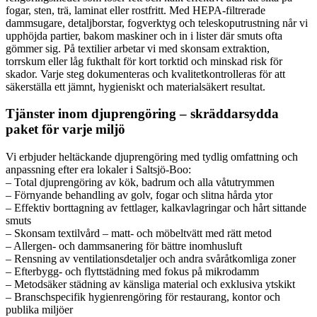
fogar, sten, trä, laminat eller rostfritt. Med HEPA-filtrerade
dammsugare, detaljborstar, fogverktyg och teleskoputrustning når vi
upphöjda partier, bakom maskiner och in i lister där smuts ofta
gömmer sig. På textilier arbetar vi med skonsam extraktion,
torrskum eller låg fukthalt för kort torktid och minskad risk för
skador. Varje steg dokumenteras och kvalitetkontrolleras för att
säkerställa ett jämnt, hygieniskt och materialsäkert resultat.
Tjänster inom djuprengöring – skräddarsydda
paket för varje miljö
Vi erbjuder heltäckande djuprengöring med tydlig omfattning och
anpassning efter era lokaler i Saltsjö-Boo:
– Total djuprengöring av kök, badrum och alla våtutrymmen
– Förnyande behandling av golv, fogar och slitna hårda ytor
– Effektiv borttagning av fettlager, kalkavlagringar och hårt sittande
smuts
– Skonsam textilvård – matt- och möbeltvätt med rätt metod
– Allergen- och dammsanering för bättre inomhusluft
– Rensning av ventilationsdetaljer och andra svåråtkomliga zoner
– Efterbygg- och flyttstädning med fokus på mikrodamm
– Metodsäker städning av känsliga material och exklusiva ytskikt
– Branschspecifik hygienrengöring för restaurang, kontor och
publika miljöer