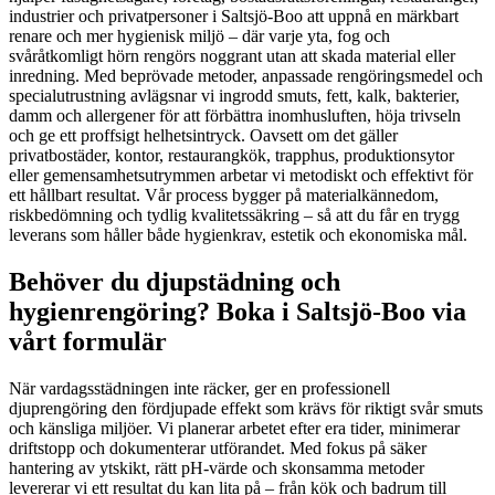
industrier och privatpersoner i Saltsjö-Boo att uppnå en märkbart
renare och mer hygienisk miljö – där varje yta, fog och
svåråtkomligt hörn rengörs noggrant utan att skada material eller
inredning. Med beprövade metoder, anpassade rengöringsmedel och
specialutrustning avlägsnar vi ingrodd smuts, fett, kalk, bakterier,
damm och allergener för att förbättra inomhusluften, höja trivseln
och ge ett proffsigt helhetsintryck. Oavsett om det gäller
privatbostäder, kontor, restaurangkök, trapphus, produktionsytor
eller gemensamhetsutrymmen arbetar vi metodiskt och effektivt för
ett hållbart resultat. Vår process bygger på materialkännedom,
riskbedömning och tydlig kvalitetssäkring – så att du får en trygg
leverans som håller både hygienkrav, estetik och ekonomiska mål.
Behöver du djupstädning och
hygienrengöring? Boka i Saltsjö-Boo via
vårt formulär
När vardagsstädningen inte räcker, ger en professionell
djuprengöring den fördjupade effekt som krävs för riktigt svår smuts
och känsliga miljöer. Vi planerar arbetet efter era tider, minimerar
driftstopp och dokumenterar utförandet. Med fokus på säker
hantering av ytskikt, rätt pH-värde och skonsamma metoder
levererar vi ett resultat du kan lita på – från kök och badrum till