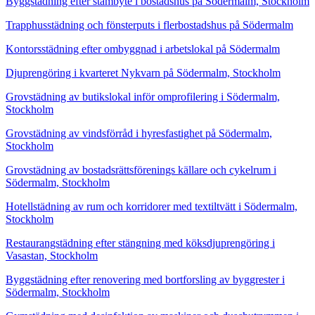
Byggstädning efter stambyte i bostadshus på Södermalm, Stockholm
Trapphusstädning och fönsterputs i flerbostadshus på Södermalm
Kontorsstädning efter ombyggnad i arbetslokal på Södermalm
Djuprengöring i kvarteret Nykvarn på Södermalm, Stockholm
Grovstädning av butikslokal inför omprofilering i Södermalm,
Stockholm
Grovstädning av vindsförråd i hyresfastighet på Södermalm,
Stockholm
Grovstädning av bostadsrättsförenings källare och cykelrum i
Södermalm, Stockholm
Hotellstädning av rum och korridorer med textiltvätt i Södermalm,
Stockholm
Restaurangstädning efter stängning med köksdjuprengöring i
Vasastan, Stockholm
Byggstädning efter renovering med bortforsling av byggrester i
Södermalm, Stockholm