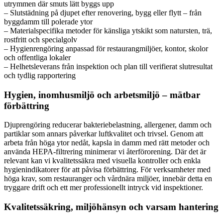
utrymmen där smuts lätt byggs upp
– Slutstädning på djupet efter renovering, bygg eller flytt – från
byggdamm till polerade ytor
– Materialspecifika metoder för känsliga ytskikt som natursten, trä,
rostfritt och specialgolv
– Hygienrengöring anpassad för restaurangmiljöer, kontor, skolor
och offentliga lokaler
– Helhetsleverans från inspektion och plan till verifierat slutresultat
och tydlig rapportering
Hygien, inomhusmiljö och arbetsmiljö – mätbar
förbättring
Djuprengöring reducerar bakteriebelastning, allergener, damm och
partiklar som annars påverkar luftkvalitet och trivsel. Genom att
arbeta från höga ytor nedåt, kapsla in damm med rätt metoder och
använda HEPA-filtrering minimerar vi återförorening. Där det är
relevant kan vi kvalitetssäkra med visuella kontroller och enkla
hygienindikatorer för att påvisa förbättring. För verksamheter med
höga krav, som restauranger och vårdnära miljöer, innebär detta en
tryggare drift och ett mer professionellt intryck vid inspektioner.
Kvalitetssäkring, miljöhänsyn och varsam hantering