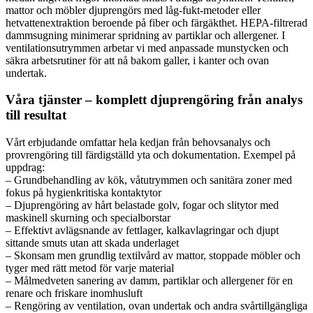
mattor och möbler djuprengörs med låg-fukt-metoder eller
hetvattenextraktion beroende på fiber och färgäkthet. HEPA-filtrerad
dammsugning minimerar spridning av partiklar och allergener. I
ventilationsutrymmen arbetar vi med anpassade munstycken och
säkra arbetsrutiner för att nå bakom galler, i kanter och ovan
undertak.
Våra tjänster – komplett djuprengöring från analys
till resultat
Vårt erbjudande omfattar hela kedjan från behovsanalys och
provrengöring till färdigställd yta och dokumentation. Exempel på
uppdrag:
– Grundbehandling av kök, våtutrymmen och sanitära zoner med
fokus på hygienkritiska kontaktytor
– Djuprengöring av hårt belastade golv, fogar och slitytor med
maskinell skurning och specialborstar
– Effektivt avlägsnande av fettlager, kalkavlagringar och djupt
sittande smuts utan att skada underlaget
– Skonsam men grundlig textilvård av mattor, stoppade möbler och
tyger med rätt metod för varje material
– Målmedveten sanering av damm, partiklar och allergener för en
renare och friskare inomhusluft
– Rengöring av ventilation, ovan undertak och andra svårtillgängliga