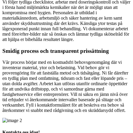
Vi följer tydliga checklistor, arbetar med doseringskontroll och väljer
i första hand miljömärkta kemikalier när det är möjligt utan att
kompromissa med hygien. Personalen är utbildad i
materialkännedom, arbetsmiljö och säker hantering av kem samt
använder skyddsutrustning där det krävs. Känsliga ytor testas på
lågexponerad punkt innan full behandling. Vi dokumenterar arbetet
med före/efter-bilder när så önskas och lämnar tydliga skötselråd för
att hjälpa er bibehålla resultatet längre.
Smidig process och transparent prissättning
Vår process börjar med en kostnadsfri behovsgenomgång där vi
inventerar material, ytor och belastning. Vid behov gör vi
provrengöring för att fastställa metod och tidsåtgång. Ni får därefter
en tydlig plan med omfattning, tidsram och fast eller löpande pris –
utan dolda avgifter. Arbetet kan utföras utanför ordinarie öppettider
för att undvika driftstopp, och vi samordnar gärna med
fastighetsservice eller entreprenörer. Vill ni säkra en jämn nivå över
tid erbjuder vi återkommande intervaller baserade på slitage och
verksamhet. Fyll i kontaktformuläret för att beskriva era behov så
återkommer vi snabbt med rådgivning och en skräddarsydd offert.
Kontakta oss idag!