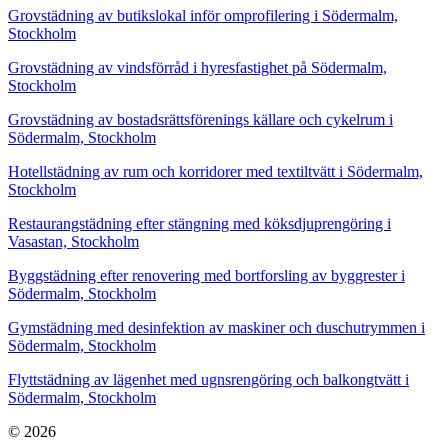
Grovstädning av butikslokal inför omprofilering i Södermalm,
Stockholm
Grovstädning av vindsförråd i hyresfastighet på Södermalm,
Stockholm
Grovstädning av bostadsrättsförenings källare och cykelrum i
Södermalm, Stockholm
Hotellstädning av rum och korridorer med textiltvätt i Södermalm,
Stockholm
Restaurangstädning efter stängning med köksdjuprengöring i
Vasastan, Stockholm
Byggstädning efter renovering med bortforsling av byggrester i
Södermalm, Stockholm
Gymstädning med desinfektion av maskiner och duschutrymmen i
Södermalm, Stockholm
Flyttstädning av lägenhet med ugnsrengöring och balkongtvätt i
Södermalm, Stockholm
© 2026