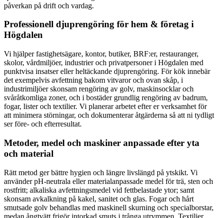
påverkan på drift och vardag.
Professionell djuprengöring för hem & företag i
Högdalen
Vi hjälper fastighetsägare, kontor, butiker, BRF:er, restauranger,
skolor, vårdmiljöer, industrier och privatpersoner i Högdalen med
punktvisa insatser eller heltäckande djuprengöring. För kök innebär
det exempelvis avfettning bakom vitvaror och ovan skåp, i
industrimiljöer skonsam rengöring av golv, maskinsocklar och
svåråtkomliga zoner, och i bostäder grundlig rengöring av badrum,
fogar, lister och textilier. Vi planerar arbetet efter er verksamhet för
att minimera störningar, och dokumenterar åtgärderna så att ni tydligt
ser före- och efterresultat.
Metoder, medel och maskiner anpassade efter yta
och material
Rätt metod ger bättre hygien och längre livslängd på ytskikt. Vi
använder pH-neutrala eller materialanpassade medel för trä, sten och
rostfritt; alkaliska avfettningsmedel vid fettbelastade ytor; samt
skonsam avkalkning på kakel, sanitet och glas. Fogar och hårt
smutsade golv behandlas med maskinell skurning och specialborstar,
medan ångtvätt frigör intorkad smuts i trånga utrymmen. Textilier,