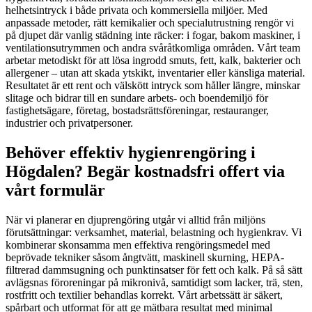
helhetsintryck i både privata och kommersiella miljöer. Med
anpassade metoder, rätt kemikalier och specialutrustning rengör vi
på djupet där vanlig städning inte räcker: i fogar, bakom maskiner, i
ventilationsutrymmen och andra svåråtkomliga områden. Vårt team
arbetar metodiskt för att lösa ingrodd smuts, fett, kalk, bakterier och
allergener – utan att skada ytskikt, inventarier eller känsliga material.
Resultatet är ett rent och välskött intryck som håller längre, minskar
slitage och bidrar till en sundare arbets- och boendemiljö för
fastighetsägare, företag, bostadsrättsföreningar, restauranger,
industrier och privatpersoner.
Behöver effektiv hygienrengöring i
Högdalen? Begär kostnadsfri offert via
vårt formulär
När vi planerar en djuprengöring utgår vi alltid från miljöns
förutsättningar: verksamhet, material, belastning och hygienkrav. Vi
kombinerar skonsamma men effektiva rengöringsmedel med
beprövade tekniker såsom ångtvätt, maskinell skurning, HEPA-
filtrerad dammsugning och punktinsatser för fett och kalk. På så sätt
avlägsnas föroreningar på mikronivå, samtidigt som lacker, trä, sten,
rostfritt och textilier behandlas korrekt. Vårt arbetssätt är säkert,
spårbart och utformat för att ge mätbara resultat med minimal