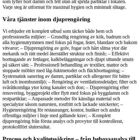
som lyfter bort damm och fett utan att sprida partiklar i lokalen.
Varje steg är utformat för maximal hygien och minimalt slitage.
Våra tjänster inom djuprengöring
Vi erbjuder ett komplett utbud som täcker både hem och
professionella miljöer: – Grundlig rengöring av kök, badrum och
alla hygienutrymmen med fokus på fogar, lister, blandare och bakom
vitvaror; – Djuprengöring av golv, fogar och hårt slitna ytor där
mekanik och rätt medel återställer struktur och finish; – Effektivt
borttagande av fettlager, kalkbeläggningar och djupt sittande smuts
på säkert sätt; – Professionell behandling av textilier, mattor och
stoppade möbler med låg-fuktmetoder och fläckborttagning; –
Systematisk sanering av damm, partiklar och allergener för bättre
luft och inomhusmiljö; – Rengöring av ventilationsdetaljer, filter och
svåråtkomliga ytor kring kanaler och don; – Djuprengöring efter
renovering, byggprojekt eller flytt med fokus på byggdamm och
restpartiklar; – Anpassade metoder för känsliga material och
specialytor såsom natursten, rostfritt och lackade snickerier; –
Hygienrengöring för restauranger, kontor, butiker och andra
offentliga miljöer i linje med gällande krav; – Komplett
djuprengöring från första analys och provytor till kontrollerat,
protokollfört slutresultat.
Process och kvalitetssäkring – från behovsanalys till