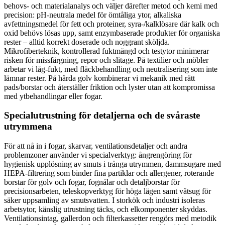
behovs- och materialanalys och väljer därefter metod och kemi med
precision: pH-neutrala medel för ömtåliga ytor, alkaliska
avfettningsmedel för fett och proteiner, syra-/kalklösare där kalk och
oxid behövs lösas upp, samt enzymbaserade produkter för organiska
rester – alltid korrekt doserade och noggrant sköljda.
Mikrofiberteknik, kontrollerad fuktmängd och testytor minimerar
risken för missfärgning, repor och slitage. På textilier och möbler
arbetar vi låg-fukt, med fläckbehandling och neutralisering som inte
lämnar rester. På hårda golv kombinerar vi mekanik med rätt
pads/borstar och återställer friktion och lyster utan att kompromissa
med ytbehandlingar eller fogar.
Specialutrustning för detaljerna och de svåraste
utrymmena
För att nå in i fogar, skarvar, ventilationsdetaljer och andra
problemzoner använder vi specialverktyg: ångrengöring för
hygienisk upplösning av smuts i trånga utrymmen, dammsugare med
HEPA-filtrering som binder fina partiklar och allergener, roterande
borstar för golv och fogar, fognålar och detaljborstar för
precisionsarbeten, teleskopverktyg för höga lägen samt våtsug för
säker uppsamling av smutsvatten. I storkök och industri isoleras
arbetsytor, känslig utrustning täcks, och elkomponenter skyddas.
Ventilationsintag, gallerdon och filterkassetter rengörs med metodik