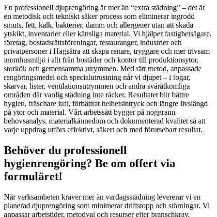
En professionell djuprengöring är mer än “extra städning” – det är
en metodisk och tekniskt säker process som eliminerar ingrodd
smuts, fett, kalk, bakterier, damm och allergener utan att skada
ytskikt, inventarier eller känsliga material. Vi hjälper fastighetsägare,
företag, bostadsrättsföreningar, restauranger, industrier och
privatpersoner i Hagsätra att skapa renare, tryggare och mer trivsam
inomhusmiljö i allt från bostäder och kontor till produktionsytor,
storkök och gemensamma utrymmen. Med rätt metod, anpassade
rengöringsmedel och specialutrustning når vi djupet – i fogar,
skarvar, lister, ventilationsutrymmen och andra svåråtkomliga
områden där vanlig städning inte räcker. Resultatet blir bättre
hygien, fräschare luft, förbättrat helhetsintryck och längre livslängd
på ytor och material. Vårt arbetssätt bygger på noggrann
behovsanalys, materialkännedom och dokumenterad kvalitet så att
varje uppdrag utförs effektivt, säkert och med förutsebart resultat.
Behöver du professionell
hygienrengöring? Be om offert via
formuläret!
När verksamheten kräver mer än vardagsstädning levererar vi en
planerad djuprengöring som minimerar driftstopp och störningar. Vi
anpassar arbetstider, metodval och resurser efter branschkrav,