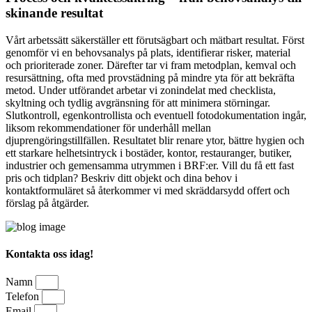
skinande resultat
Vårt arbetssätt säkerställer ett förutsägbart och mätbart resultat. Först
genomför vi en behovsanalys på plats, identifierar risker, material
och prioriterade zoner. Därefter tar vi fram metodplan, kemval och
resursättning, ofta med provstädning på mindre yta för att bekräfta
metod. Under utförandet arbetar vi zonindelat med checklista,
skyltning och tydlig avgränsning för att minimera störningar.
Slutkontroll, egenkontrollista och eventuell fotodokumentation ingår,
liksom rekommendationer för underhåll mellan
djuprengöringstillfällen. Resultatet blir renare ytor, bättre hygien och
ett starkare helhetsintryck i bostäder, kontor, restauranger, butiker,
industrier och gemensamma utrymmen i BRF:er. Vill du få ett fast
pris och tidplan? Beskriv ditt objekt och dina behov i
kontaktformuläret så återkommer vi med skräddarsydd offert och
förslag på åtgärder.
Kontakta oss idag!
Namn
Telefon
Email