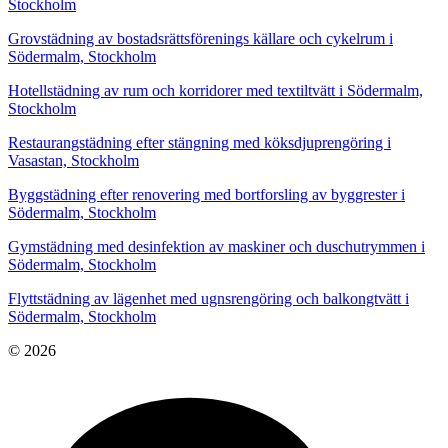
Stockholm
Grovstädning av bostadsrättsförenings källare och cykelrum i
Södermalm, Stockholm
Hotellstädning av rum och korridorer med textiltvätt i Södermalm,
Stockholm
Restaurangstädning efter stängning med köksdjuprengöring i
Vasastan, Stockholm
Byggstädning efter renovering med bortforsling av byggrester i
Södermalm, Stockholm
Gymstädning med desinfektion av maskiner och duschutrymmen i
Södermalm, Stockholm
Flyttstädning av lägenhet med ugnsrengöring och balkongtvätt i
Södermalm, Stockholm
© 2026