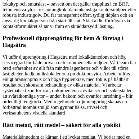
lokaltyp och smutslast – oavsett om det gäller trapphus i en BRF,
fettintensiva ytor i restaurangkök, dammkänsliga kontorsmiljöer eller
robusta industrigolv. Du får transparent offert, tydlig tidplan och en
ansvarig kontaktperson från start till slut. Skicka din förfrågan via
kontaktformuläret så tar vi fram en skräddarsydd lösning.
Professionell djuprengöring för hem & företag i
Hagsätra
Vi utför djuprengöring i Hagsätra med lokalkännedom och hög
servicegrad för både privata och kommersiella miljöer. Vårt team har
bred erfarenhet av allt från mindre lägenheter och villor till större
fastigheter, kedjebutikslokaler och produktionsytor. Arbetet utförs
enligt branschpraxis och höga hygienkrav, med fokus på hållbart
resultat och skonsam behandling av olika material. Vi arbetar
systematiskt zon för zon, dokumenterar avvikelser och säkerställer
att svåråtkomliga ytor – under, bakom och ovanför inredning – blir
ordentligt rengjorda. Med regelbunden djuprengöring skapas en
förbättrad inomhusmiljö som gynnar hälsa, trivsel och
verksamhetens visuella standard.
Rätt metod, rätt medel – säkert för alla ytskikt
Materialkännedom är kärnan i ett lyckat resultat. Vi börjar med en