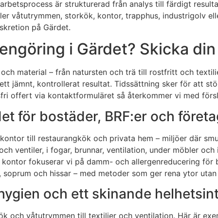
arbetsprocess är strukturerad från analys till färdigt resul
r våtutrymmen, storkök, kontor, trapphus, industrigolv elle
skretion på Gärdet.
ngöring i Gärdet? Skicka din 
ch material – från natursten och trä till rostfritt och texti
t jämnt, kontrollerat resultat. Tidssättning sker för att stör
fri offert via kontaktformuläret så återkommer vi med försla
et för bostäder, BRF:er och företa
ontor till restaurangkök och privata hem – miljöer där smu
h ventiler, i fogar, brunnar, ventilation, under möbler och 
 i kontor fokuserar vi på damm- och allergenreducering för 
oprum och hissar – med metoder som ger rena ytor utan at
 hygien och ett skinande helhetsin
k och våtutrymmen till textilier och ventilation. Här är exe