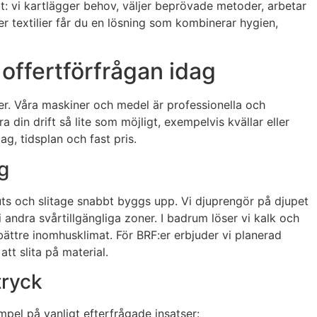
tat: vi kartlägger behov, väljer beprövade metoder, arbetar
r textilier får du en lösning som kombinerar hygien,
offertförfrågan idag
lier. Våra maskiner och medel är professionella och
a din drift så lite som möjligt, exempelvis kvällar eller
g, tidsplan och fast pris.
g
ts och slitage snabbt byggs upp. Vi djuprengör på djupet
i andra svårtillgängliga zoner. I badrum löser vi kalk och
bättre inomhusklimat. För BRF:er erbjuder vi planerad
t slita på material.
tryck
mpel på vanligt efterfrågade insatser: