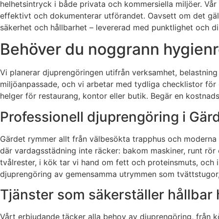
helhetsintryck i både privata och kommersiella miljöer. Vår 
effektivt och dokumenterar utförandet. Oavsett om det gälle
säkerhet och hållbarhet – levererad med punktlighet och di
Behöver du noggrann hygienre
Vi planerar djuprengöringen utifrån verksamhet, belastning o
miljöanpassade, och vi arbetar med tydliga checklistor för et
helger för restaurang, kontor eller butik. Begär en kostnads
Professionell djuprengöring i Gärd
Gärdet rymmer allt från välbesökta trapphus och moderna k
där vardagsstädning inte räcker: bakom maskiner, runt rör oc
tvålrester, i kök tar vi hand om fett och proteinsmuts, och
djuprengöring av gemensamma utrymmen som tvättstugor, s
Tjänster som säkerställer hållbar
Vårt erbjudande täcker alla behov av djuprengöring, från kö