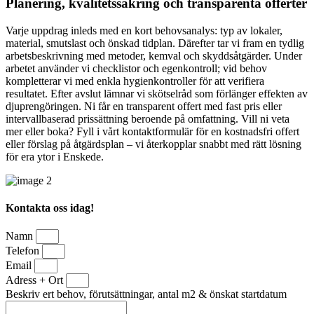
Planering, kvalitetssäkring och transparenta offerter
Varje uppdrag inleds med en kort behovsanalys: typ av lokaler,
material, smutslast och önskad tidplan. Därefter tar vi fram en tydlig
arbetsbeskrivning med metoder, kemval och skyddsåtgärder. Under
arbetet använder vi checklistor och egenkontroll; vid behov
kompletterar vi med enkla hygienkontroller för att verifiera
resultatet. Efter avslut lämnar vi skötselråd som förlänger effekten av
djuprengöringen. Ni får en transparent offert med fast pris eller
intervallbaserad prissättning beroende på omfattning. Vill ni veta
mer eller boka? Fyll i vårt kontaktformulär för en kostnadsfri offert
eller förslag på åtgärdsplan – vi återkopplar snabbt med rätt lösning
för era ytor i Enskede.
Kontakta oss idag!
Namn
Telefon
Email
Adress + Ort
Beskriv ert behov, förutsättningar, antal m2 & önskat startdatum