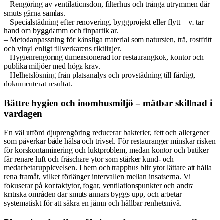
– Rengöring av ventilationsdon, filterhus och trånga utrymmen där
smuts gärna samlas.
– Specialstädning efter renovering, byggprojekt eller flytt – vi tar
hand om byggdamm och finpartiklar.
– Metodanpassning för känsliga material som natursten, trä, rostfritt
och vinyl enligt tillverkarens riktlinjer.
– Hygienrengöring dimensionerad för restaurangkök, kontor och
publika miljöer med höga krav.
– Helhetslösning från platsanalys och provstädning till färdigt,
dokumenterat resultat.
Bättre hygien och inomhusmiljö – mätbar skillnad i
vardagen
En väl utförd djuprengöring reducerar bakterier, fett och allergener
som påverkar både hälsa och trivsel. För restauranger minskar risken
för korskontaminering och luktproblem, medan kontor och butiker
får renare luft och fräschare ytor som stärker kund- och
medarbetarupplevelsen. I hem och trapphus blir ytor lättare att hålla
rena framåt, vilket förlänger intervallen mellan insatserna. Vi
fokuserar på kontaktytor, fogar, ventilationspunkter och andra
kritiska områden där smuts annars byggs upp, och arbetar
systematiskt för att säkra en jämn och hållbar renhetsnivå.