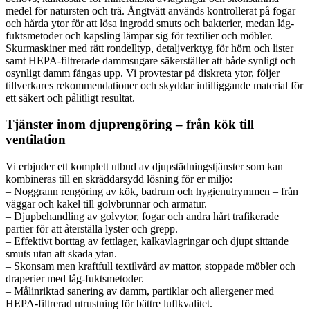
medel för natursten och trä. Ångtvätt används kontrollerat på fogar
och hårda ytor för att lösa ingrodd smuts och bakterier, medan låg-
fuktsmetoder och kapsling lämpar sig för textilier och möbler.
Skurmaskiner med rätt rondelltyp, detaljverktyg för hörn och lister
samt HEPA-filtrerade dammsugare säkerställer att både synligt och
osynligt damm fångas upp. Vi provtestar på diskreta ytor, följer
tillverkares rekommendationer och skyddar intilliggande material för
ett säkert och pålitligt resultat.
Tjänster inom djuprengöring – från kök till
ventilation
Vi erbjuder ett komplett utbud av djupstädningstjänster som kan
kombineras till en skräddarsydd lösning för er miljö:
– Noggrann rengöring av kök, badrum och hygienutrymmen – från
väggar och kakel till golvbrunnar och armatur.
– Djupbehandling av golvytor, fogar och andra hårt trafikerade
partier för att återställa lyster och grepp.
– Effektivt borttag av fettlager, kalkavlagringar och djupt sittande
smuts utan att skada ytan.
– Skonsam men kraftfull textilvård av mattor, stoppade möbler och
draperier med låg-fuktsmetoder.
– Målinriktad sanering av damm, partiklar och allergener med
HEPA-filtrerad utrustning för bättre luftkvalitet.