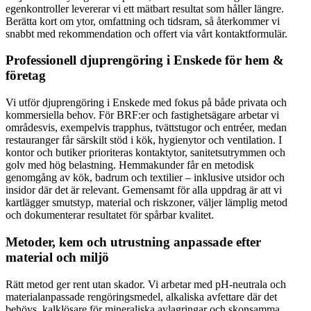
egenkontroller levererar vi ett mätbart resultat som håller längre.
Berätta kort om ytor, omfattning och tidsram, så återkommer vi
snabbt med rekommendation och offert via vårt kontaktformulär.
Professionell djuprengöring i Enskede för hem &
företag
Vi utför djuprengöring i Enskede med fokus på både privata och
kommersiella behov. För BRF:er och fastighetsägare arbetar vi
områdesvis, exempelvis trapphus, tvättstugor och entréer, medan
restauranger får särskilt stöd i kök, hygienytor och ventilation. I
kontor och butiker prioriteras kontaktytor, sanitetsutrymmen och
golv med hög belastning. Hemmakunder får en metodisk
genomgång av kök, badrum och textilier – inklusive utsidor och
insidor där det är relevant. Gemensamt för alla uppdrag är att vi
kartlägger smutstyp, material och riskzoner, väljer lämplig metod
och dokumenterar resultatet för spårbar kvalitet.
Metoder, kem och utrustning anpassade efter
material och miljö
Rätt metod ger rent utan skador. Vi arbetar med pH-neutrala och
materialanpassade rengöringsmedel, alkaliska avfettare där det
behövs, kalklösare för mineraliska avlagringar och skonsamma