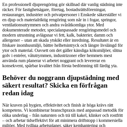
En professionell djuprengöring gör skillnad där vanlig städning inte
räcker. För fastighetsägare, företag, bostadsrättsföreningar,
restauranger, industrier och privatpersoner i Enskede säkerställer vi
en djup och materialriktig rengöring som når in i fogar, springor,
ventilationsutrymmen och andra svåråtkomliga ytor. Med
dokumenterade metoder, specialanpassade rengöringsmedel och
modern utrustning avlägsnar vi fett, kalk, bakterier, damm och
allergener – utan att skada ytskikt eller inredning. Resultatet är en
friskare inomhusmiljö, bättre helhetsintryck och längre livslängd för
ytor och material. Oavsett om det gäller känsliga köksmiljöer, slitna
golv i entréer, våtutrymmen, industrizoner eller hemmets mest
använda rum planerar vi arbetet noggrant och levererar en
konsekvent, spårbar kvalitet från första bedömning till färdig yta.
Behöver du noggrann djupstädning med
säkert resultat? Skicka en förfrågan
redan idag
När kraven på hygien, effektivitet och finish är höga krävs rätt
kompetens. Vi kombinerar branschpraxis med anpassad metodik för
olika underlag – från natursten och trä till kakel, klinker och rostfritt
– och arbetar tidseffektivt för att minimera driftstopp i kommersiella
miljöer. Med tydliga arbetsplaner, säker kemhantering och