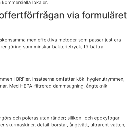
h kommersiella lokaler.
ffertförfrågan via formuläret
vi skonsamma men effektiva metoder som passar just era
bar rengöring som minskar bakterietryck, förbättrar
rymmen i BRF:er. Insatserna omfattar kök, hygienutrymmen,
stnar. Med HEPA-filtrerad dammsugning, ångteknik,
rengörs och poleras utan ränder; silikon- och epoxyfogar
r skurmaskiner, detail-borstar, ångtvätt, ultrarent vatten,