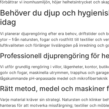
förbättrar vi inomhusmiljön, höjer helhetsintrycket och ska
Behöver du djup och hygienisk
idag
Vi planerar djuprengöring efter era behov, driftstider oc
ytor – från natursten, fogar och rostfritt till textilier och
luftkvaliteten och förlänger livslängden på inredning och go
Professionell djuprengöring för h
Vi utför grundlig rengöring i villor, lägenheter, kontor, 
golv och fogar, maskinella utrymmen, trapphus och garage 
lågskummande pH-anpassade medel och mikrofiberteknik når
Rätt metod, medel och maskiner fö
Varje material kräver sin strategi. Natursten och klinker be
hanteras för att motverka missfärgning; textilier och möble