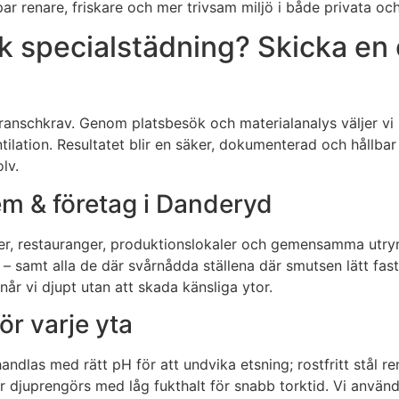
par renare, friskare och mer trivsam miljö i både privata oc
 specialstädning? Skicka en o
h branschkrav. Genom platsbesök och materialanalys väljer 
 ventilation. Resultatet blir en säker, dokumenterad och håll
lv.
em & företag i Danderyd
butiker, restauranger, produktionslokaler och gemensamma ut
– samt alla de där svårnådda ställena där smutsen lätt fa
 vi djupt utan att skada känsliga ytor.
r varje yta
handlas med rätt pH för att undvika etsning; rostfritt stål 
r djuprengörs med låg fukthalt för snabb torktid. Vi använde