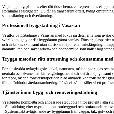
Varje uppdrag planeras efter ditt tidsschema, entreprenadens etapper 
störningar i fastigheten. Du får en transparent offert, tydlig omfattn
slutbesiktning och överlämning.
Professionell byggstädning i Vasastan
Vi utför byggstädning i Vasastan med fokus på detaljerna som avgör om et
svåråtkomliga ytor där byggdamm gärna samlas. Fönster, glaspartier oc
och avkalkas skonsamt utan att riskera repor eller missfärgning. I trap
dammfri, ren och säker arbets- och boendemiljö som håller hög standar
Trygga metoder, rätt utrustning och skonsamma med
För att skydda nylagda golv, kakel, natursten, målade ytor, glas 
neutrala och Svanenmärkta rengöringsmedel där det är möjligt, samt s
för repor, medan fönsterskrapor och blad används kontrollerat där gl
för att förhindra återkontaminering. På så vis säkerställer vi ett profess
Tjänster inom bygg- och renoveringsstädning
Vi erbjuder kompletta och anpassade städupplägg för projekt i alla stor
– Slutstädning efter nyproduktion, ombyggnad och omfattande renove
– Systematiskt avlägsnande av byggdamm från väggar, tak, golv och de