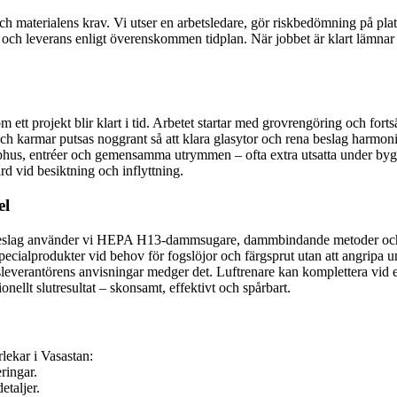
och materialens krav. Vi utser en arbetsledare, gör riskbedömning på pl
ing och leverans enligt överenskommen tidplan. När jobbet är klart lämna
t projekt blir klart i tid. Arbetet startar med grovrengöring och fortsät
h karmar putsas noggrant så att klara glasytor och rena beslag harmoni
phus, entréer och gemensamma utrymmen – ofta extra utsatta under byggtid
d vid besiktning och inflyttning.
el
och beslag använder vi HEPA H13-dammsugare, dammbindande metoder och
pecialprodukter vid behov för fogslöjor och färgsprut utan att angripa
asleverantörens anvisningar medger det. Luftrenare kan komplettera vid
ionellt slutresultat – skonsamt, effektivt och spårbart.
lekar i Vasastan:
ringar.
taljer.