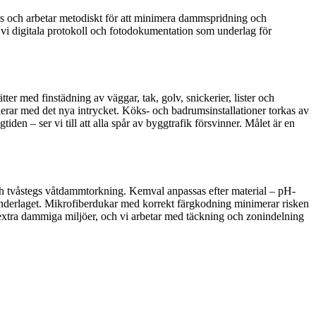
ats och arbetar metodiskt för att minimera dammspridning och
r vi digitala protokoll och fotodokumentation som underlag för
ter med finstädning av väggar, tak, golv, snickerier, lister och
erar med det nya intrycket. Köks- och badrumsinstallationer torkas av
en – ser vi till att alla spår av byggtrafik försvinner. Målet är en
 tvåstegs våtdammtorkning. Kemval anpassas efter material – pH-
 underlaget. Mikrofiberdukar med korrekt färgkodning minimerar risken
 extra dammiga miljöer, och vi arbetar med täckning och zonindelning