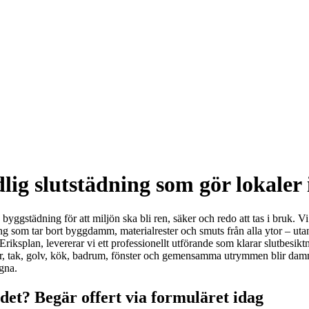
lig slutstädning som gör lokaler 
gstädning för att miljön ska bli ren, säker och redo att tas i bruk. Vi 
ng som tar bort byggdamm, materialrester och smuts från alla ytor – utan
t Eriksplan, levererar vi ett professionellt utförande som klarar slut
ggar, tak, golv, kök, badrum, fönster och gemensamma utrymmen blir dammf
gna.
det? Begär offert via formuläret idag