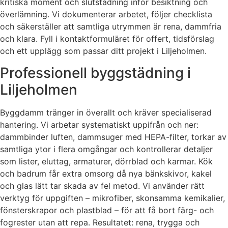
kritiska moment och slutstädning inför besiktning och
överlämning. Vi dokumenterar arbetet, följer checklista
och säkerställer att samtliga utrymmen är rena, dammfria
och klara. Fyll i kontaktformuläret för offert, tidsförslag
och ett upplägg som passar ditt projekt i Liljeholmen.
Professionell byggstädning i
Liljeholmen
Byggdamm tränger in överallt och kräver specialiserad
hantering. Vi arbetar systematiskt uppifrån och ner:
dammbinder luften, dammsuger med HEPA-filter, torkar av
samtliga ytor i flera omgångar och kontrollerar detaljer
som lister, eluttag, armaturer, dörrblad och karmar. Kök
och badrum får extra omsorg då nya bänkskivor, kakel
och glas lätt tar skada av fel metod. Vi använder rätt
verktyg för uppgiften – mikrofiber, skonsamma kemikalier,
fönsterskrapor och plastblad – för att få bort färg- och
fogrester utan att repa. Resultatet: rena, trygga och