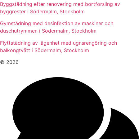
Byggstädning efter renovering med bortforsling av
byggrester i Södermalm, Stockholm
Gymstädning med desinfektion av maskiner och
duschutrymmen i Södermalm, Stockholm
Flyttstädning av lägenhet med ugnsrengöring och
balkongtvätt i Södermalm, Stockholm
© 2026