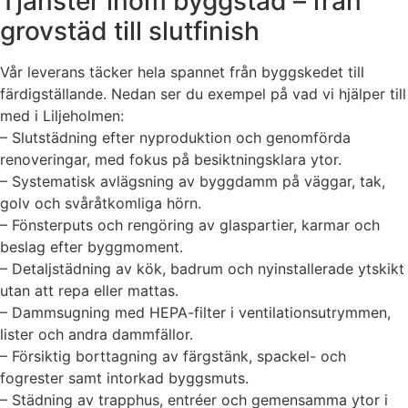
Tjänster inom byggstäd – från
grovstäd till slutfinish
Vår leverans täcker hela spannet från byggskedet till
färdigställande. Nedan ser du exempel på vad vi hjälper till
med i Liljeholmen:
– Slutstädning efter nyproduktion och genomförda
renoveringar, med fokus på besiktningsklara ytor.
– Systematisk avlägsning av byggdamm på väggar, tak,
golv och svåråtkomliga hörn.
– Fönsterputs och rengöring av glaspartier, karmar och
beslag efter byggmoment.
– Detaljstädning av kök, badrum och nyinstallerade ytskikt
utan att repa eller mattas.
– Dammsugning med HEPA-filter i ventilationsutrymmen,
lister och andra dammfällor.
– Försiktig borttagning av färgstänk, spackel- och
fogrester samt intorkad byggsmuts.
– Städning av trapphus, entréer och gemensamma ytor i