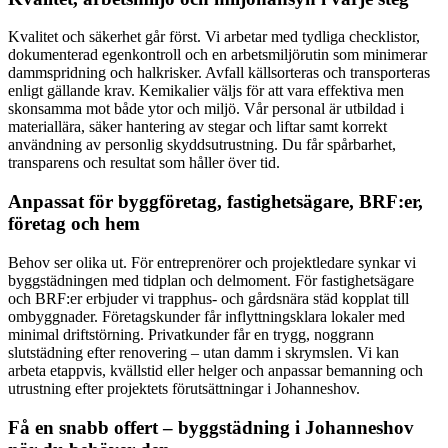
Kvalitet och säkerhet går först. Vi arbetar med tydliga checklistor,
dokumenterad egenkontroll och en arbetsmiljörutin som minimerar
dammspridning och halkrisker. Avfall källsorteras och transporteras
enligt gällande krav. Kemikalier väljs för att vara effektiva men
skonsamma mot både ytor och miljö. Vår personal är utbildad i
materiallära, säker hantering av stegar och liftar samt korrekt
användning av personlig skyddsutrustning. Du får spårbarhet,
transparens och resultat som håller över tid.
Anpassat för byggföretag, fastighetsägare, BRF:er,
företag och hem
Behov ser olika ut. För entreprenörer och projektledare synkar vi
byggstädningen med tidplan och delmoment. För fastighetsägare
och BRF:er erbjuder vi trapphus- och gårdsnära städ kopplat till
ombyggnader. Företagskunder får inflyttningsklara lokaler med
minimal driftstörning. Privatkunder får en trygg, noggrann
slutstädning efter renovering – utan damm i skrymslen. Vi kan
arbeta etappvis, kvällstid eller helger och anpassar bemanning och
utrustning efter projektets förutsättningar i Johanneshov.
Få en snabb offert – byggstädning i Johanneshov