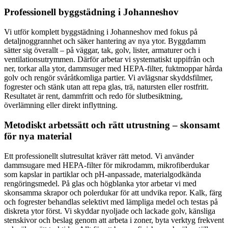
Professionell byggstädning i Johanneshov
Vi utför komplett byggstädning i Johanneshov med fokus på
detaljnoggrannhet och säker hantering av nya ytor. Byggdamm
sätter sig överallt – på väggar, tak, golv, lister, armaturer och i
ventilationsutrymmen. Därför arbetar vi systematiskt uppifrån och
ner, torkar alla ytor, dammsuger med HEPA-filter, fuktmoppar hårda
golv och rengör svåråtkomliga partier. Vi avlägsnar skyddsfilmer,
fogrester och stänk utan att repa glas, trä, natursten eller rostfritt.
Resultatet är rent, dammfritt och redo för slutbesiktning,
överlämning eller direkt inflyttning.
Metodiskt arbetssätt och rätt utrustning – skonsamt
för nya material
Ett professionellt slutresultat kräver rätt metod. Vi använder
dammsugare med HEPA-filter för mikrodamm, mikrofiberdukar
som kapslar in partiklar och pH-anpassade, materialgodkända
rengöringsmedel. På glas och högblanka ytor arbetar vi med
skonsamma skrapor och polerdukar för att undvika repor. Kalk, färg
och fogrester behandlas selektivt med lämpliga medel och testas på
diskreta ytor först. Vi skyddar nyoljade och lackade golv, känsliga
stenskivor och beslag genom att arbeta i zoner, byta verktyg frekvent