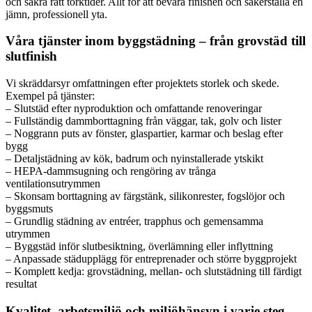
och säkra rätt torktider. Allt för att bevara finishen och säkerställa en
jämn, professionell yta.
Våra tjänster inom byggstädning – från grovstäd till
slutfinish
Vi skräddarsyr omfattningen efter projektets storlek och skede.
Exempel på tjänster:
– Slutstäd efter nyproduktion och omfattande renoveringar
– Fullständig dammborttagning från väggar, tak, golv och lister
– Noggrann puts av fönster, glaspartier, karmar och beslag efter
bygg
– Detaljstädning av kök, badrum och nyinstallerade ytskikt
– HEPA-dammsugning och rengöring av trånga
ventilationsutrymmen
– Skonsam borttagning av färgstänk, silikonrester, fogslöjor och
byggsmuts
– Grundlig städning av entréer, trapphus och gemensamma
utrymmen
– Byggstäd inför slutbesiktning, överlämning eller inflyttning
– Anpassade städupplägg för entreprenader och större byggprojekt
– Komplett kedja: grovstädning, mellan- och slutstädning till färdigt
resultat
Kvalitet, arbetsmiljö och miljöhänsyn i varje steg