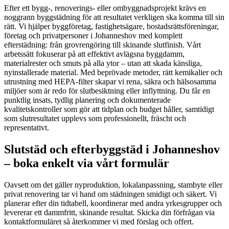
Efter ett bygg-, renoverings- eller ombyggnadsprojekt krävs en
noggrann byggstädning för att resultatet verkligen ska komma till sin
rätt. Vi hjälper byggföretag, fastighetsägare, bostadsrättsföreningar,
företag och privatpersoner i Johanneshov med komplett
efterstädning: från grovrengöring till skinande slutfinish. Vårt
arbetssätt fokuserar på att effektivt avlägsna byggdamm,
materialrester och smuts på alla ytor – utan att skada känsliga,
nyinstallerade material. Med beprövade metoder, rätt kemikalier och
utrustning med HEPA-filter skapar vi rena, säkra och hälsosamma
miljöer som är redo för slutbesiktning eller inflyttning. Du får en
punktlig insats, tydlig planering och dokumenterade
kvalitetskontroller som gör att tidplan och budget håller, samtidigt
som slutresultatet upplevs som professionellt, fräscht och
representativt.
Slutstäd och efterbyggstäd i Johanneshov
– boka enkelt via vårt formulär
Oavsett om det gäller nyproduktion, lokalanpassning, stambyte eller
privat renovering tar vi hand om städningen smidigt och säkert. Vi
planerar efter din tidtabell, koordinerar med andra yrkesgrupper och
levererar ett dammfritt, skinande resultat. Skicka din förfrågan via
kontaktformuläret så återkommer vi med förslag och offert.