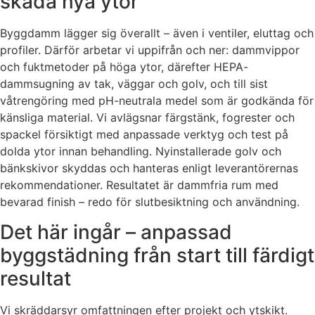
skada nya ytor
Byggdamm lägger sig överallt – även i ventiler, eluttag och
profiler. Därför arbetar vi uppifrån och ner: dammvippor
och fuktmetoder på höga ytor, därefter HEPA-
dammsugning av tak, väggar och golv, och till sist
våtrengöring med pH-neutrala medel som är godkända för
känsliga material. Vi avlägsnar färgstänk, fogrester och
spackel försiktigt med anpassade verktyg och test på
dolda ytor innan behandling. Nyinstallerade golv och
bänkskivor skyddas och hanteras enligt leverantörernas
rekommendationer. Resultatet är dammfria rum med
bevarad finish – redo för slutbesiktning och användning.
Det här ingår – anpassad
byggstädning från start till färdigt
resultat
Vi skräddarsyr omfattningen efter projekt och ytskikt.