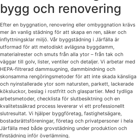
bygg och renovering
Efter en byggnation, renovering eller ombyggnation krävs
mer än vanlig städning för att skapa en ren, säker och
inflyttningsklar miljö. Vår byggstädning i Järfälla är
utformad för att metodiskt avlägsna byggdamm,
materialrester och smuts från alla ytor – från tak och
väggar till golv, lister, ventiler och detaljer. Vi arbetar med
HEPA-filtrerad dammsugning, dammbindning och
skonsamma rengöringsmetoder för att inte skada känsliga
och nyinstallerade ytor som natursten, parkett, lackerade
köksluckor, beslag i rostfritt och glaspartier. Med tydliga
arbetsmetoder, checklista för slutbesiktning och en
kvalitetssäkrad process levererar vi ett professionellt
slutresultat. Vi hjälper byggföretag, fastighetsägare,
bostadsrättsföreningar, företag och privatpersoner i hela
Järfälla med både grovstädning under produktion och
finstädning inför överlämning.