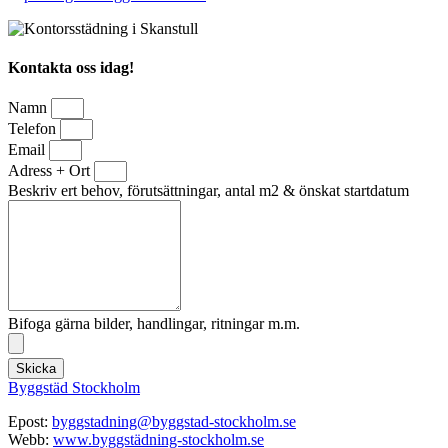
Kontakta oss idag!
Namn
Telefon
Email
Adress + Ort
Beskriv ert behov, förutsättningar, antal m2 & önskat startdatum
Bifoga gärna bilder, handlingar, ritningar m.m.
Skicka
Byggstäd Stockholm
Epost:
byggstadning@byggstad-stockholm.se
Webb:
www.byggstädning-stockholm.se