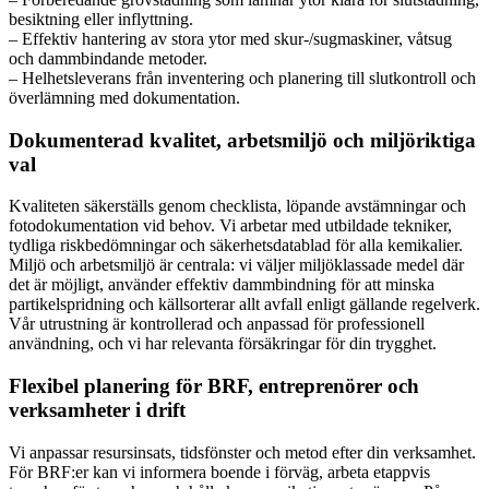
besiktning eller inflyttning.
– Effektiv hantering av stora ytor med skur-/sugmaskiner, våtsug
och dammbindande metoder.
– Helhetsleverans från inventering och planering till slutkontroll och
överlämning med dokumentation.
Dokumenterad kvalitet, arbetsmiljö och miljöriktiga
val
Kvaliteten säkerställs genom checklista, löpande avstämningar och
fotodokumentation vid behov. Vi arbetar med utbildade tekniker,
tydliga riskbedömningar och säkerhetsdatablad för alla kemikalier.
Miljö och arbetsmiljö är centrala: vi väljer miljöklassade medel där
det är möjligt, använder effektiv dammbindning för att minska
partikelspridning och källsorterar allt avfall enligt gällande regelverk.
Vår utrustning är kontrollerad och anpassad för professionell
användning, och vi har relevanta försäkringar för din trygghet.
Flexibel planering för BRF, entreprenörer och
verksamheter i drift
Vi anpassar resursinsats, tidsfönster och metod efter din verksamhet.
För BRF:er kan vi informera boende i förväg, arbeta etappvis