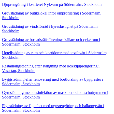
Djuprengöring i kvarteret Nykvarn på Södermalm, Stockholm
Grovstädning av butikslokal inför omprofilering i Södermalm,
Stockholm
Grovstädning av vindsförråd i hyresfastighet på Södermalm,
Stockholm
Grovstädning av bostadsrättsförenings källare och cykelrum i
Södermalm, Stockholm
Hotellstädning av rum och korridorer med textiltvätt i Södermalm,
Stockholm
Restaurangstädning efter stängning med köksdjuprengöring i
Vasastan, Stockholm
Byggstädning efter renovering med bortforsling av byggrester i
Södermalm, Stockholm
Gymstädning med desinfektion av maskiner och duschutrymmen i
Södermalm, Stockholm
Flyttstädning av lägenhet med ugnsrengöring och balkongtvätt i
Södermalm, Stockholm