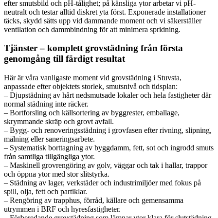
efter smutsbild och pH-tålighet; på känsliga ytor arbetar vi pH-
neutralt och testar alltid diskret yta först. Exponerade installationer
täcks, skydd sätts upp vid dammande moment och vi säkerställer
ventilation och dammbindning för att minimera spridning.
Tjänster – komplett grovstädning från första
genomgång till färdigt resultat
Här är våra vanligaste moment vid grovstädning i Stuvsta,
anpassade efter objektets storlek, smutsnivå och tidsplan:
– Djupstädning av hårt nedsmutsade lokaler och hela fastigheter där
normal städning inte räcker.
– Bortforsling och källsortering av byggrester, emballage,
skrymmande skräp och grovt avfall.
– Bygg- och renoveringsstädning i grovfasen efter rivning, slipning,
målning eller saneringsarbete.
– Systematisk borttagning av byggdamm, fett, sot och ingrodd smuts
från samtliga tillgängliga ytor.
– Maskinell grovrengöring av golv, väggar och tak i hallar, trappor
och öppna ytor med stor slitstyrka.
– Städning av lager, verkstäder och industrimiljöer med fokus på
spill, olja, fett och partiklar.
– Rengöring av trapphus, förråd, källare och gemensamma
utrymmen i BRF och hyresfastigheter.
– Förberedande grovstädning som lämnar ytor klara för slutstädning,