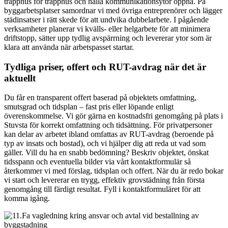
trapphus för trapphus och hålla kommunikationsytor öppna. På
byggarbetsplatser samordnar vi med övriga entreprenörer och lägger
städinsatser i rätt skede för att undvika dubbelarbete. I pågående
verksamheter planerar vi kvälls- eller helgarbete för att minimera
driftstopp, sätter upp tydlig avspärrning och levererar ytor som är
klara att använda när arbetspasset startar.
Tydliga priser, offert och RUT-avdrag när det är
aktuellt
Du får en transparent offert baserad på objektets omfattning,
smutsgrad och tidsplan – fast pris eller löpande enligt
överenskommelse. Vi gör gärna en kostnadsfri genomgång på plats i
Stuvsta för korrekt omfattning och tidsättning. För privatpersoner
kan delar av arbetet ibland omfattas av RUT-avdrag (beroende på
typ av insats och bostad), och vi hjälper dig att reda ut vad som
gäller. Vill du ha en snabb bedömning? Beskriv objektet, önskat
tidsspann och eventuella bilder via vårt kontaktformulär så
återkommer vi med förslag, tidsplan och offert. När du är redo bokar
vi start och levererar en trygg, effektiv grovstädning från första
genomgång till färdigt resultat. Fyll i kontaktformuläret för att
komma igång.