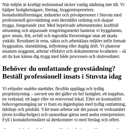
När miljön är kraftigt nedsmutsad räcker vanlig städning inte till. Vi
hjälper fastighetsägare, företag, byggentreprenörer,
bostadsrättsföreningar, industrier och privatpersoner i Stuvsta med
professionell grovstädning som återställer ordning och skapar
trygga, fungerande ytor. Med beprövade arbetsmetoder, kraftfull
utrustning och anpassade rengöringsmedel hanterar vi byggdamm,
grov smuts, fett, avfall och ingrodda föroreningar utan att skada
ytskikt. Resultatet är rena, säkra och arbetsklara miljöer inför fortsatt
byggnation, slutstädning, inflyttning eller daglig drift. Vi planerar
insatsen noggrant, arbetar effektivt och dokumenterar kvaliteten – så
att du kan känna dig trygg med både processen och slutresultatet.
Behöver du omfattande grovstädning?
Beställ professionell insats i Stuvsta idag
Vi erbjuder snabba starttider, flexibla upplägg och tydlig
projektstyrning – oavsett om det gäller en hel fastighet, ett trapphus,
en verkstad, ett lager eller en renoverad lokal. Efter en kostnadsfri
behovsgenomgång tar vi fram en åtgärdsplan med tydlig omfattning,
tidslinje och prisbild. Vårt team arbetar när det passar er verksamhet
(även kvällar/helger) och samordnar gärna med andra entreprenörer.
Fyll i kontaktformuläret så återkommer vi med förslag och offert.