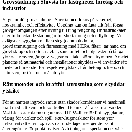
Grovstädning i Stuvsta för fastigheter, företag och
industrier
Vi genomför grovstädning i Stuvsta med fokus på säkerhet,
noggrannhet och effektivitet. Uppdrag kan omfatta allt från första
grovgenomgången efter rivning till tung rengöring i industrilokaler
eller förberedande städning inför slutstädning och inflyttning. Vi
avlägsnar byggdamm i flera steg (dammbindning,
grovdammsugning och finrensning med HEPA-filter), tar hand om
grovt skräp och sorterar avfall, sanerar fett och oljerester på tåliga
ytor och grovrengör golv, väggar och tak i större utrymmen. Arbetet
planeras så att material och installationer skyddas – vi använder rätt
medel och metoder för respektive ytskikt, från betong och epoxi till
natursten, rostfritt och målade ytor.
Rätt metoder och kraftfull utrustning som skyddar
ytskikt
För att hantera ingrodd smuts utan skador kombinerar vi maskinell
kraft med rätt kemi och kontrollerad teknik. Våra team använder
M-/H-klassade dammsugare med HEPA-filter för fint byggdamm,
våtsug för vätskor och spill, skur-/sugmaskiner för stora ytor,
hetvattentvätt eller högtryck där underlaget medger det samt
ångrengöring för punktinsatser. Avfettning och specialmedel väljs