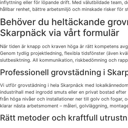
inflyttning eller för löpande drift. Med välutbildade team, 
hållbar renhet, bättre arbetsmiljö och minskade risker för st
Behöver du heltäckande grovr
Skarpnäck via vårt formulär
När tiden är knapp och kraven höga är rätt kompetens avg
Genom tydlig projektledning, flexibla tidsfönster (även kväl
slutbesiktning. All kommunikation, riskbedömning och rappor
Professionell grovstädning i Skarp
Vi utför grovstädning i hela Skarpnäck med lokalkännedom 
industrihall med ingrodd smuts eller en privat bostad efte
från höga nivåer och installationer ner till golv och fogar
klarar nästa arbetsmoment – måleri, golvläggning, montage, 
Rätt metoder och kraftfull utrustn