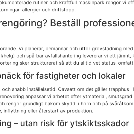
dokumenterade rutiner och kraftfull maskinpark rengör vi effe
örningar, allergier och driftstopp.
engöring? Beställ professione
örande. Vi planerar, bemannar och utför grovstädning med
l/helg) och spårbar avfallshantering levererar vi ett jämnt,
tering sker strukturerat så att du alltid vet status, omfat
näck för fastigheter och lokaler
och snabb inställelsetid. Oavsett om det gäller trapphus 
r renovering anpassar vi arbetet efter ytmaterial, smutsgra
, och rengör grundligt bakom skydd, i hörn och på svåråtkoml
inflyttning eller återstart av produktion.
ing – utan risk för ytskiktsskador