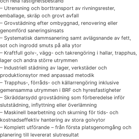
och hela fastighetsbestånd
– Utrensning och borttransport av rivningsrester,
emballage, skräp och grovt avfall
– Grovstädning efter ombyggnad, renovering eller
genomförd saneringsinsats
– Systematisk dammsanering samt avlägsnande av fett,
sot och ingrodd smuts på alla ytor
– Kraftfull golv-, vägg- och takrengöring i hallar, trapphus,
lager och andra större utrymmen
– Industriell städning av lager, verkstäder och
produktionsytor med anpassad metodik
– Trapphus-, förråds- och källarrengöring inklusive
gemensamma utrymmen i BRF och hyresfastigheter
– Skräddarsydd grovstädning som förberedelse inför
slutstädning, inflyttning eller överlämning
– Maskinell bearbetning och skurning för tids- och
kostnadseffektiv hantering av stora golvytor
– Komplett utförande – från första platsgenomgång och
planering till levererat slutresultat