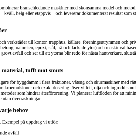
i kombinerar branschledande maskiner med skonsamma medel och metodik
an – kväll, helg eller etappvis – och levererar dokumenterat resultat som 
öer
och verkstäder till kontor, trapphus, källare, föreningsutrymmen och priv
x. betong, natursten, epoxi, stål, trä och lackade ytor) och maskinval b
ovt avfall och ser till att ytorna blir redo för nästa hantverkare, slutstä
 material, tufft mot smuts
are för byggdamm i flera fraktioner, våtsug och skurmaskiner med rätt r
roemulsioner och exakt dosering löser vi fett, olja och ingrodd smuts 
etoder som hindrar återförorening. Vi planerar luftflöden för att min
de utan överraskningar.
varje behov
m. Exempel på uppdrag vi utför:
nde avfall