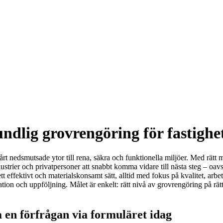
lig grovrengöring för fastighet
t nedsmutsade ytor till rena, säkra och funktionella miljöer. Med rätt m
ustrier och privatpersoner att snabbt komma vidare till nästa steg – oavse
effektivt och materialskonsamt sätt, alltid med fokus på kvalitet, arbets
n och uppföljning. Målet är enkelt: rätt nivå av grovrengöring på rätt p
 en förfrågan via formuläret idag