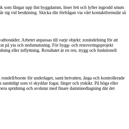
 som fångar upp fint byggdamm, löser fett och lyfter ingrodd smuts
står sig vid besiktning. Skicka din förfrågan via vårt kontaktformulär så
atbostäder. Arbetet anpassas till varje objekt: zonindelning för att
aserat på yta och nedsmutsning. För bygg- och renoveringsprojekt
dning eller inflyttning. Resultatet är en ren, trygg och funktionell
ondell/borste för underlaget, samt hetvatten, ånga och kontrollerade
samtidigt som vi skyddar fogar, färger och ytskikt. På höga eller
imera spridning och avslutar med finare dammnedtagning där det