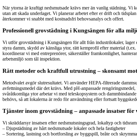
När ytorna är kraftigt nedsmutsade krävs mer än vanlig städning. V
utan att skada underlaget. Vi planerar arbetet efter er drift och tidspl
återkommer vi snabbt med kostnadsfri behovsanalys och offert.
Professionell grovstädning i Kungsängen för alla milj
Vi utför grovstädning i Kungsängen för allt från industrilokaler, lager 
styra damm, skydd av känsliga ytor, rätt kemprofil efter material (t.e
koordinerar vi med entreprenörer, säkerställer framkomlighet, hanterar gr
arbetsmiljö som tål inspektion.
Rätt metoder och kraftfull utrustning – skonsamt mot
Metodvalet avgör slutresultatet. Vi använder HEPA-filtrerade dammsug
avfettningsmedel där det krävs. Med pH-anpassade rengöringsmedel, mik
svåråtkomliga ytor arbetar vi med teleskopsystem och dammbindande m
behövs, så att lokalerna är redo för användning eller fortsatt byggske
Tjänster inom grovstädning – anpassade insatser för 
Vi skräddarsyr insatsen efter nedsmutsningsgrad, lokaltyp och tidsra
– Djupstädning av hårt nedsmutsade lokaler och hela fastigheter
– Sortering, lastning och bortforsling av byggspill, bråte och skrymma