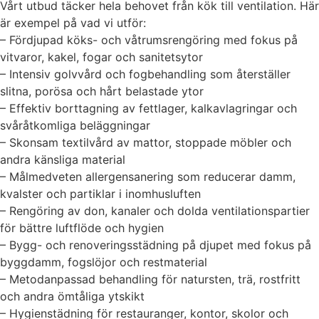
Vårt utbud täcker hela behovet från kök till ventilation. Här
är exempel på vad vi utför:
– Fördjupad köks- och våtrumsrengöring med fokus på
vitvaror, kakel, fogar och sanitetsytor
– Intensiv golvvård och fogbehandling som återställer
slitna, porösa och hårt belastade ytor
– Effektiv borttagning av fettlager, kalkavlagringar och
svåråtkomliga beläggningar
– Skonsam textilvård av mattor, stoppade möbler och
andra känsliga material
– Målmedveten allergensanering som reducerar damm,
kvalster och partiklar i inomhusluften
– Rengöring av don, kanaler och dolda ventilationspartier
för bättre luftflöde och hygien
– Bygg- och renoveringsstädning på djupet med fokus på
byggdamm, fogslöjor och restmaterial
– Metodanpassad behandling för natursten, trä, rostfritt
och andra ömtåliga ytskikt
– Hygienstädning för restauranger, kontor, skolor och