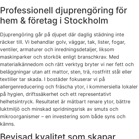
Professionell djuprengöring för
hem & företag i Stockholm
Djuprengöring går på djupet där daglig städning inte
räcker till. Vi behandlar golv, väggar, tak, lister, fogar,
ventiler, armaturer och inredningsdetaljer, liksom
maskinparker och storkök enligt branschkrav. Med
materialkännedom och rätt verktyg bryter vi ner fett och
beläggningar utan att mattor, sten, trä, rostfritt stål eller
textilier tar skada. I bostäder fokuserar vi på
allergenreducering och fräscha ytor, i kommersiella lokaler
på hygien, driftssäkerhet och ett representativt
helhetsintryck. Resultatet är mätbart renare ytor, bättre
luktmiljö och minskad spridningsrisk av smuts och
mikroorganismer – en investering som både syns och
känns.
Bevisad kvalitet som skapar