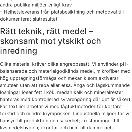
andra publika miljöer enligt krav
– Helhetsleverans från platsbesiktning och metodval till
dokumenterat slutresultat
Rätt teknik, rätt medel –
skonsamt mot ytskikt och
inredning
Olika material kräver olika angreppssätt. Vi använder pH-
balanserade och materialgodkända medel, mikrofiber med
hög upptagningsförmåga och mekanik som aktiverar
smutsen utan att repa eller etsa. Ånga och lågskummande
lösningar löser fett i kök, medan kalk och mineralrester
hanteras med kontrollerad syrarengöring där det är säkert.
För textilier arbetar vi med lågfuktmetoder för kortare
torktid och mindre krymprisken. I industriella miljöer tar vi
hänsyn till produktion och säkerhet; i restauranger till
livsmedelshygien; i kontor och hem till damm- och