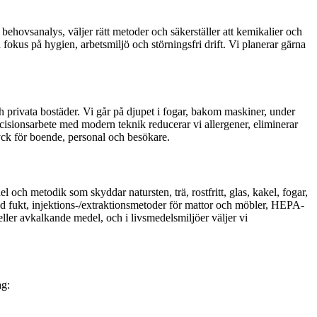
behovsanalys, väljer rätt metoder och säkerställer att kemikalier och
fokus på hygien, arbetsmiljö och störningsfri drift. Vi planerar gärna
och privata bostäder. Vi går på djupet i fogar, bakom maskiner, under
cisionsarbete med modern teknik reducerar vi allergener, eliminerar
tryck för boende, personal och besökare.
ch metodik som skyddar natursten, trä, rostfritt, glas, kakel, fogar,
rad fukt, injektions-/extraktionsmetoder för mattor och möbler, HEPA-
ler avkalkande medel, och i livsmedelsmiljöer väljer vi
ag: