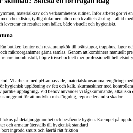
 skillnad? Skicka en förfrågan idag
trymmen, materialkrav och verksamhetens rutiner. Inför arbetet gör vi en 
med checklistor, tydlig dokumentation och kvalitetssäkring – alltid med 
 levererar ett resultat som håller, både visuellt och hygieniskt.
entuna
från butiker, kontor och restaurangkök till tvättstugor, trapphus, lager 
muts och mikroorganismer gärna samlas. Genom att kombinera manuellt pre
r en renare inomhusluft, högre trivsel och ett mer professionellt helhetsin
etod. Vi arbetar med pH-anpassade, materialskonsamma rengöringsmedel o
t för hygienisk upplösning av fett och kalk, skurmaskiner med kontrolle
v partikelupptagning. Vid behov använder vi lågskummande, alkaliska el
as noggrant för att undvika missfärgning, repor eller andra skador.
 med fokus på detaljnoggrannhet och bestående hygien. Exempel på uppdr
r och armatur återställs till hygienisk standard
 bort ingrodd smuts och återfå rätt friktion