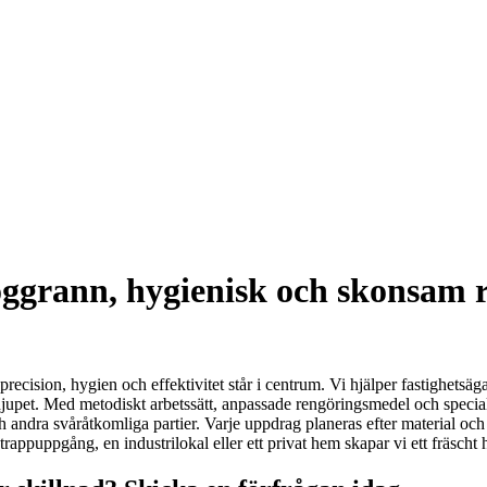
oggrann, hygienisk och skonsam 
ecision, hygien och effektivitet står i centrum. Vi hjälper fastighetsägar
djupet. Med metodiskt arbetssätt, anpassade rengöringsmedel och specialu
ch andra svåråtkomliga partier. Varje uppdrag planeras efter material och mi
n trappuppgång, en industrilokal eller ett privat hem skapar vi ett fräsch