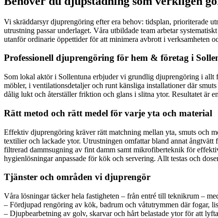
Behöver du djupstädning som verkligen gör
Vi skräddarsyr djuprengöring efter era behov: tidsplan, prioriterade u
utrustning passar underlaget. Våra utbildade team arbetar systematiskt 
utanför ordinarie öppettider för att minimera avbrott i verksamheten och
Professionell djuprengöring för hem & företag i Soll
Som lokal aktör i Sollentuna erbjuder vi grundlig djuprengöring i allt 
möbler, i ventilationsdetaljer och runt känsliga installationer där s
dålig lukt och återställer friktion och glans i slitna ytor. Resultatet ä
Rätt metod och rätt medel för varje yta och material
Effektiv djuprengöring kräver rätt matchning mellan yta, smuts och m
textilier och lackade ytor. Utrustningen omfattar bland annat ångtvät
filtrerad dammsugning av fint damm samt mikrofiberteknik för effekti
hygienlösningar anpassade för kök och servering. Allt testas och doser
Tjänster och områden vi djuprengör
Våra lösningar täcker hela fastigheten – från entré till teknikrum –
– Fördjupad rengöring av kök, badrum och våtutrymmen där fogar, liste
– Djupbearbetning av golv, skarvar och hårt belastade ytor för att lyfta