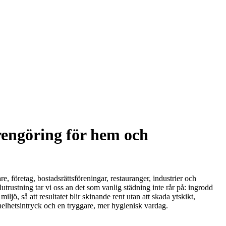
rengöring för hem och
e, företag, bostadsrättsföreningar, restauranger, industrier och
trustning tar vi oss an det som vanlig städning inte rår på: ingrodd
ljö, så att resultatet blir skinande rent utan att skada ytskikt,
t helhetsintryck och en tryggare, mer hygienisk vardag.