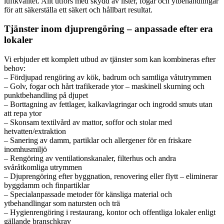
luftkvalitet. Allt utförs med skydd av lister, fogar och ytbehandlingar
för att säkerställa ett säkert och hållbart resultat.
Tjänster inom djuprengöring – anpassade efter era
lokaler
Vi erbjuder ett komplett utbud av tjänster som kan kombineras efter
behov:
– Fördjupad rengöring av kök, badrum och samtliga våtutrymmen
– Golv, fogar och hårt trafikerade ytor – maskinell skurning och
punktbehandling på djupet
– Borttagning av fettlager, kalkavlagringar och ingrodd smuts utan
att repa ytor
– Skonsam textilvård av mattor, soffor och stolar med
hetvatten/extraktion
– Sanering av damm, partiklar och allergener för en friskare
inomhusmiljö
– Rengöring av ventilationskanaler, filterhus och andra
svåråtkomliga utrymmen
– Djuprengöring efter byggnation, renovering eller flytt – eliminerar
byggdamm och finpartiklar
– Specialanpassade metoder för känsliga material och
ytbehandlingar som natursten och trä
– Hygienrengöring i restaurang, kontor och offentliga lokaler enligt
gällande branschkrav