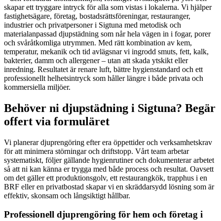
skapar ett tryggare intryck för alla som vistas i lokalerna. Vi hjälper
fastighetsägare, företag, bostadsrättsföreningar, restauranger,
industrier och privatpersoner i Sigtuna med metodisk och
materialanpassad djupstädning som når hela vägen in i fogar, porer
och svåråtkomliga utrymmen. Med rätt kombination av kem,
temperatur, mekanik och tid avlägsnar vi ingrodd smuts, fett, kalk,
bakterier, damm och allergener – utan att skada ytskikt eller
inredning. Resultatet är renare luft, bättre hygienstandard och ett
professionellt helhetsintryck som håller längre i både privata och
kommersiella miljöer.
Behöver ni djupstädning i Sigtuna? Begär
offert via formuläret
Vi planerar djuprengöring efter era öppettider och verksamhetskrav
för att minimera störningar och driftstopp. Vårt team arbetar
systematiskt, följer gällande hygienrutiner och dokumenterar arbetet
så att ni kan känna er trygga med både process och resultat. Oavsett
om det gäller ett produktionsgolv, ett restaurangkök, trapphus i en
BRF eller en privatbostad skapar vi en skräddarsydd lösning som är
effektiv, skonsam och långsiktigt hållbar.
Professionell djuprengöring för hem och företag i