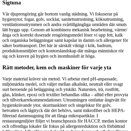
Sigtuna
Vår djuprengöring går bortom vanlig städning. Vi fokuserar på
hygienytor, fogar, golv, socklar, sanitetsutrustning, köksutrustning,
ventilationsutrymmen och andra svårtillgängliga områden där smuts
lätt byggs upp. Genom att kombinera mekanisk bearbetning, värme/
ånga och korrekt doserade rengöringsmedel löser vi upp fett, kalk
och organiska beläggningar samt kapslar in damm och allergener för
säker borttransport. Det här är särskilt viktigt i kök, badrum,
produktionsmiljöer och kontorslandskap där många människor rör
sig och kraven på hygien och inomhusluft är höga.
Rätt metoder, kem och maskiner för varje yta
Varje material kräver sin metod. Vi arbetar med pH-anpassade,
miljömärkta medel, och väljer mellan alkaliskt, neutralt eller svagt
surt beroende på beläggning och ytskikt. Natursten, trä, rostfritt,
glas, klinker, epoxi och textilier behandlas olika – alltid efter provyta
och tillverkarrekommendationer. Utrustningen omfattar ångtvätt för
hygienkrävande ytor, skurmaskiner och singelskur för golv,
hetvatten och lågtryck där det behövs, samt mikrofiber och HEPA-
filtrerad dammsugning för att fånga mikropartiklar. I
restaurangmiljöer följer vi branschpraxis för HACCP, medan kontor
och offentliga lokaler får fokus på allergenreduktion och förbättrad