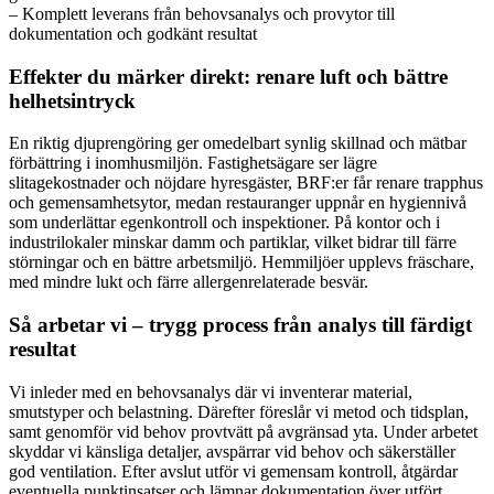
– Komplett leverans från behovsanalys och provytor till
dokumentation och godkänt resultat
Effekter du märker direkt: renare luft och bättre
helhetsintryck
En riktig djuprengöring ger omedelbart synlig skillnad och mätbar
förbättring i inomhusmiljön. Fastighetsägare ser lägre
slitagekostnader och nöjdare hyresgäster, BRF:er får renare trapphus
och gemensamhetsytor, medan restauranger uppnår en hygiennivå
som underlättar egenkontroll och inspektioner. På kontor och i
industrilokaler minskar damm och partiklar, vilket bidrar till färre
störningar och en bättre arbetsmiljö. Hemmiljöer upplevs fräschare,
med mindre lukt och färre allergenrelaterade besvär.
Så arbetar vi – trygg process från analys till färdigt
resultat
Vi inleder med en behovsanalys där vi inventerar material,
smutstyper och belastning. Därefter föreslår vi metod och tidsplan,
samt genomför vid behov provtvätt på avgränsad yta. Under arbetet
skyddar vi känsliga detaljer, avspärrar vid behov och säkerställer
god ventilation. Efter avslut utför vi gemensam kontroll, åtgärdar
eventuella punktinsatser och lämnar dokumentation över utfört