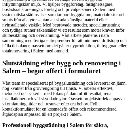
inflyttningsklar miljö. Vi hjälper byggföretag, fastighetsägare,
bostadsrättsföreningar, företag och privatpersoner i Salem med
systematiska städinsatser som tar bort byggdamm, materialrester och
smuts från alla ytor – utan att skada känsliga material eller
nyinstallerade ytskikt. Med beprövade metoder, specialutrustning
och tydliga rutiner säkerställer vi ett resultat som möter kraven inför
slutbesiktning och överlämning. Vårt arbete planeras i nära
samordning med övriga entreprenörer för att minimera driftstopp och
hålla tidsplaner, oavsett om det gäller nyproduktion, tillbyggnad eller
totalrenovering i Salem med omnejd.
Slutstädning efter bygg och renovering i
Salem – begär offert i formuläret
Vårt team är specialiserat på byggslutstädning och levererar en jämn,
hög kvalitet från grovrengöring till finish. Vi arbetar effektivt,
metodiskt och säkert – med fokus på dammfritt resultat, rena
installationer och väl skyddade ytor. Oavsett projektstorlek anpassar
vi omfattning, tider och resurser efter era behov. Fyll i
kontaktformuläret för en kostnadsfri offert och rekommenderad
åtgärdsplan anpassad till ert projekt i Salem.
Professionell byggstädning i Salem för säkra,