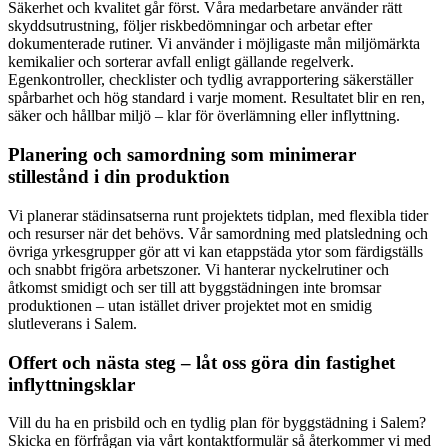
Säkerhet och kvalitet går först. Våra medarbetare använder rätt
skyddsutrustning, följer riskbedömningar och arbetar efter
dokumenterade rutiner. Vi använder i möjligaste mån miljömärkta
kemikalier och sorterar avfall enligt gällande regelverk.
Egenkontroller, checklister och tydlig avrapportering säkerställer
spårbarhet och hög standard i varje moment. Resultatet blir en ren,
säker och hållbar miljö – klar för överlämning eller inflyttning.
Planering och samordning som minimerar
stillestånd i din produktion
Vi planerar städinsatserna runt projektets tidplan, med flexibla tider
och resurser när det behövs. Vår samordning med platsledning och
övriga yrkesgrupper gör att vi kan etappstäda ytor som färdigställs
och snabbt frigöra arbetszoner. Vi hanterar nyckelrutiner och
åtkomst smidigt och ser till att byggstädningen inte bromsar
produktionen – utan istället driver projektet mot en smidig
slutleverans i Salem.
Offert och nästa steg – låt oss göra din fastighet
inflyttningsklar
Vill du ha en prisbild och en tydlig plan för byggstädning i Salem?
Skicka en förfrågan via vårt kontaktformulär så återkommer vi med