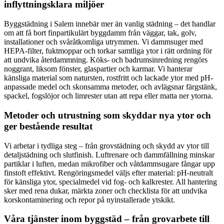
inflyttningsklara miljöer
Byggstädning i Salem innebär mer än vanlig städning – det handlar
om att få bort finpartikulärt byggdamm från väggar, tak, golv,
installationer och svåråtkomliga utrymmen. Vi dammsuger med
HEPA-filter, fuktmoppar och torkar samtliga ytor i rätt ordning för
att undvika återdammning. Köks- och badrumsinredning rengörs
noggrant, liksom fönster, glaspartier och karmar. Vi hanterar
känsliga material som natursten, rostfritt och lackade ytor med pH-
anpassade medel och skonsamma metoder, och avlägsnar färgstänk,
spackel, fogslöjor och limrester utan att repa eller matta ner ytorna.
Metoder och utrustning som skyddar nya ytor och
ger bestående resultat
Vi arbetar i tydliga steg – från grovstädning och skydd av ytor till
detaljstädning och slutfinish. Luftrenare och dammfällning minskar
partiklar i luften, medan mikrofiber och våtdammsugare fångar upp
finstoft effektivt. Rengöringsmedel väljs efter material: pH-neutralt
för känsliga ytor, specialmedel vid fog- och kalkrester. All hantering
sker med rena dukar, märkta zoner och checklista för att undvika
korskontaminering och repor på nyinstallerade ytskikt.
Våra tjänster inom byggstäd – från grovarbete till