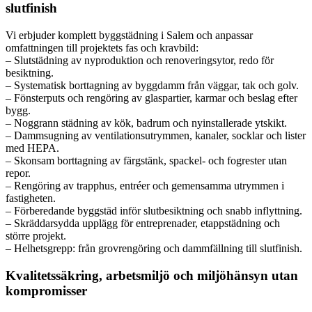
slutfinish
Vi erbjuder komplett byggstädning i Salem och anpassar
omfattningen till projektets fas och kravbild:
– Slutstädning av nyproduktion och renoveringsytor, redo för
besiktning.
– Systematisk borttagning av byggdamm från väggar, tak och golv.
– Fönsterputs och rengöring av glaspartier, karmar och beslag efter
bygg.
– Noggrann städning av kök, badrum och nyinstallerade ytskikt.
– Dammsugning av ventilationsutrymmen, kanaler, socklar och lister
med HEPA.
– Skonsam borttagning av färgstänk, spackel- och fogrester utan
repor.
– Rengöring av trapphus, entréer och gemensamma utrymmen i
fastigheten.
– Förberedande byggstäd inför slutbesiktning och snabb inflyttning.
– Skräddarsydda upplägg för entreprenader, etappstädning och
större projekt.
– Helhetsgrepp: från grovrengöring och dammfällning till slutfinish.
Kvalitetssäkring, arbetsmiljö och miljöhänsyn utan
kompromisser