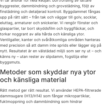
Vi tar ansvar för hela kedjan: bortforsling av lättare
byggrester, dammbindning och grovstädning, följt av
finstädning och detaljerad kontroll. Byggdammet fångas
upp på rätt sätt – från tak och väggar till golv, socklar,
eluttag, armaturer och snickerier. Vi rengör fönster och
glaspartier, tar bort skyddsfilm och byggfläckar, och
torkar noggrant av alla hårda och känsliga ytor.
Ventilgaller, kanter och svåråtkomliga områden hanteras
med precision så att damm inte sprids eller lägger sig på
nytt. Resultatet är en välstädad miljö som ser ny ut – och
känns ny – utan rester av slipdamm, fogslöja eller
byggsmuts.
Metoder som skyddar nya ytor
och känsliga material
Rätt metod ger rätt resultat. Vi använder HEPA-filtrerade
dammsugare (H13/H14) som fångar mikropartiklar,
fuktmoppning och dammbindning som hindrar