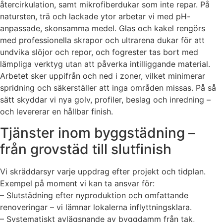
återcirkulation, samt mikrofiberdukar som inte repar. På
natursten, trä och lackade ytor arbetar vi med pH-
anpassade, skonsamma medel. Glas och kakel rengörs
med professionella skrapor och ultrarena dukar för att
undvika slöjor och repor, och fogrester tas bort med
lämpliga verktyg utan att påverka intilliggande material.
Arbetet sker uppifrån och ned i zoner, vilket minimerar
spridning och säkerställer att inga områden missas. På så
sätt skyddar vi nya golv, profiler, beslag och inredning –
och levererar en hållbar finish.
Tjänster inom byggstädning –
från grovstäd till slutfinish
Vi skräddarsyr varje uppdrag efter projekt och tidplan.
Exempel på moment vi kan ta ansvar för:
– Slutstädning efter nyproduktion och omfattande
renoveringar – vi lämnar lokalerna inflyttningsklara.
– Systematiskt avlägsnande av byggdamm från tak,