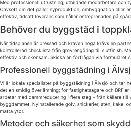
Med professionell utrustning, utbildade medarbetare och tydl
Oavsett om det gäller nyproduktion, ombyggnation eller en 
effektiv, tidsatt leverans som håller entreprenaden på spåre
Behöver du byggstäd i toppkla
När tidsplanen är pressad och kraven höga krävs en partner
kontrollerad checklista från grovrengöring till slutfinish
effektiv och skonsam. Skicka en förfrågan via formuläret s
Professionell byggstädning i Älvs
Vi är lokala specialister på byggstädning i Älvsjö och tar h
det en smidig överlämning; för fastighetsägare och BRF:er 
arbetar med dammreducering i flera steg – från källare t
byggdammet. Nyinstallerade golv, snickerier, sten, kakel o
matta ytor.
Metoder och säkerhet som skydda