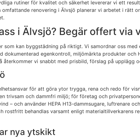
iga rutiner för kvalitet och säkerhet levererar vi ett result
omfattande renovering i Älvsjö planerar vi arbetet i rätt 
t.
ss i Älvsjö? Begär offert via 
 som kan byggstädning på riktigt. Vi samordnar oss med ent
. Med dokumenterad egenkontroll, miljömärkta produkter och 
å återkommer vi snabbt med prisbild, förslag på upplägg och
jö
elhetsansvar för att göra ytor trygga, rena och redo för visn
en trivsam och dammfri miljö; för företag och privatperson
ill vind – och använder HEPA H13-dammsugare, luftrenare o
ch rostfritt behandlas varsamt enligt materialtillverkarens
r nya ytskikt