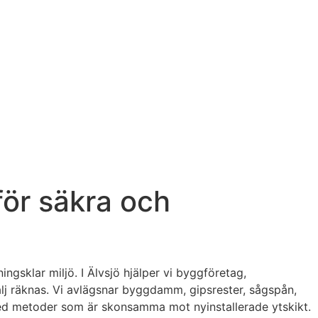
för säkra och
ngsklar miljö. I Älvsjö hjälper vi byggföretag,
lj räknas. Vi avlägsnar byggdamm, gipsrester, sågspån,
– med metoder som är skonsamma mot nyinstallerade ytskikt.