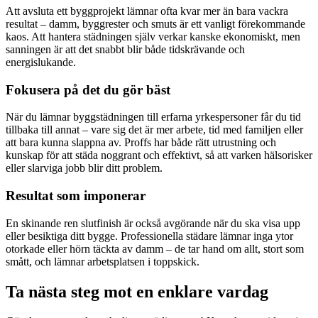
Att avsluta ett byggprojekt lämnar ofta kvar mer än bara vackra
resultat – damm, byggrester och smuts är ett vanligt förekommande
kaos. Att hantera städningen själv verkar kanske ekonomiskt, men
sanningen är att det snabbt blir både tidskrävande och
energislukande.
Fokusera på det du gör bäst
När du lämnar byggstädningen till erfarna yrkespersoner får du tid
tillbaka till annat – vare sig det är mer arbete, tid med familjen eller
att bara kunna slappna av. Proffs har både rätt utrustning och
kunskap för att städa noggrant och effektivt, så att varken hälsorisker
eller slarviga jobb blir ditt problem.
Resultat som imponerar
En skinande ren slutfinish är också avgörande när du ska visa upp
eller besiktiga ditt bygge. Professionella städare lämnar inga ytor
otorkade eller hörn täckta av damm – de tar hand om allt, stort som
smått, och lämnar arbetsplatsen i toppskick.
Ta nästa steg mot en enklare vardag