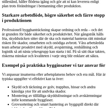
stillestånd, håller flödena igång och gör att ni kan leverera enligt
plan trots förändringar i bemanning eller produktion.
Starkare arbetsflöde, högre säkerhet och färre stopp
i produktionen
Professionell bygghanträckning skapar ordning och reda – och det
är grunden för både säkerhet och produktivitet. När gångstråk hålls
fria, skyddsräcken sitter där de ska och material hanteras rätt minskar
risken för skador, omarbeten och onödiga avbrott. Våra arbetsledda
team arbetar proaktivt med skydd, avspärrning, renhållning och
logistik så att nästa yrkesgrupp kan starta i tid. På så sätt ökar takten,
riskerna minskar och kvaliteten i varje steg blir enklare att säkra.
Exempel på praktiska bygginsatser vi tar ansvar för
Vi anpassar insatserna efter arbetsplatsens behov och era mål. Här är
typiska uppgifter vi effektivt kan ta över:
Skydd och täckning av golv, trapphus, hissar och andra
känsliga ytor för att undvika skador.
Montering av tillfälliga skyddslösningar och avskärmningar
inför kommande byggfaser.
Grovsortering och smart hantering av byggspill direkt där