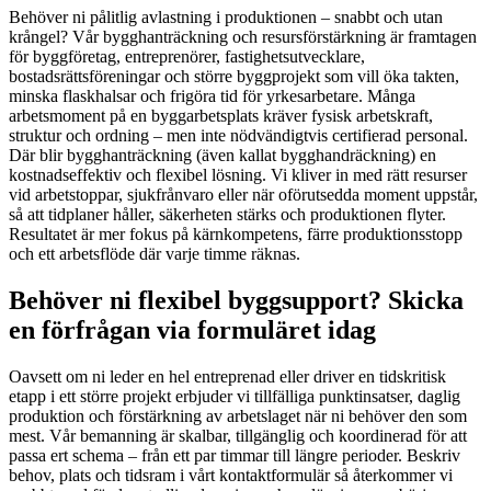
Behöver ni pålitlig avlastning i produktionen – snabbt och utan
krångel? Vår bygghanträckning och resursförstärkning är framtagen
för byggföretag, entreprenörer, fastighetsutvecklare,
bostadsrättsföreningar och större byggprojekt som vill öka takten,
minska flaskhalsar och frigöra tid för yrkesarbetare. Många
arbetsmoment på en byggarbetsplats kräver fysisk arbetskraft,
struktur och ordning – men inte nödvändigtvis certifierad personal.
Där blir bygghanträckning (även kallat bygghandräckning) en
kostnadseffektiv och flexibel lösning. Vi kliver in med rätt resurser
vid arbetstoppar, sjukfrånvaro eller när oförutsedda moment uppstår,
så att tidplaner håller, säkerheten stärks och produktionen flyter.
Resultatet är mer fokus på kärnkompetens, färre produktionsstopp
och ett arbetsflöde där varje timme räknas.
Behöver ni flexibel byggsupport? Skicka
en förfrågan via formuläret idag
Oavsett om ni leder en hel entreprenad eller driver en tidskritisk
etapp i ett större projekt erbjuder vi tillfälliga punktinsatser, daglig
produktion och förstärkning av arbetslaget när ni behöver den som
mest. Vår bemanning är skalbar, tillgänglig och koordinerad för att
passa ert schema – från ett par timmar till längre perioder. Beskriv
behov, plats och tidsram i vårt kontaktformulär så återkommer vi