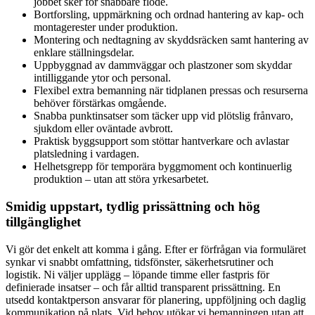
jobbet sker för snabbare flöde.
Bortforsling, uppmärkning och ordnad hantering av kap- och
montagerester under produktion.
Montering och nedtagning av skyddsräcken samt hantering av
enklare ställningsdelar.
Uppbyggnad av dammväggar och plastzoner som skyddar
intilliggande ytor och personal.
Flexibel extra bemanning när tidplanen pressas och resurserna
behöver förstärkas omgående.
Snabba punktinsatser som täcker upp vid plötslig frånvaro,
sjukdom eller oväntade avbrott.
Praktisk byggsupport som stöttar hantverkare och avlastar
platsledning i vardagen.
Helhetsgrepp för temporära byggmoment och kontinuerlig
produktion – utan att störa yrkesarbetet.
Smidig uppstart, tydlig prissättning och hög
tillgänglighet
Vi gör det enkelt att komma i gång. Efter er förfrågan via formuläret
synkar vi snabbt omfattning, tidsfönster, säkerhetsrutiner och
logistik. Ni väljer upplägg – löpande timme eller fastpris för
definierade insatser – och får alltid transparent prissättning. En
utsedd kontaktperson ansvarar för planering, uppföljning och daglig
kommunikation på plats. Vid behov utökar vi bemanningen utan att