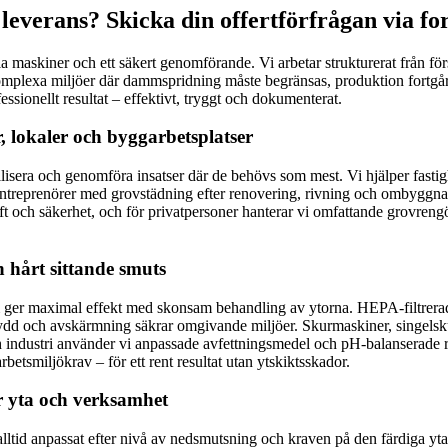
leverans? Skicka din offertförfrågan via f
a maskiner och ett säkert genomförande. Vi arbetar strukturerat från förs
plexa miljöer där dammspridning måste begränsas, produktion fortgår el
essionellt resultat – effektivt, tryggt och dokumenterat.
r, lokaler och byggarbetsplatser
isera och genomföra insatser där de behövs som mest. Vi hjälper fastigh
reprenörer med grovstädning efter renovering, rivning och ombyggnad;
ft och säkerhet, och för privatpersoner hanterar vi omfattande grovrengöri
 hårt sittande smuts
 ger maximal effekt med skonsam behandling av ytorna. HEPA-filtrera
d och avskärmning säkrar omgivande miljöer. Skurmaskiner, singelskur
ch industri använder vi anpassade avfettningsmedel och pH-balanserade 
tsmiljökrav – för ett rent resultat utan ytskiktsskador.
r yta och verksamhet
 alltid anpassat efter nivå av nedsmutsning och kraven på den färdiga yt