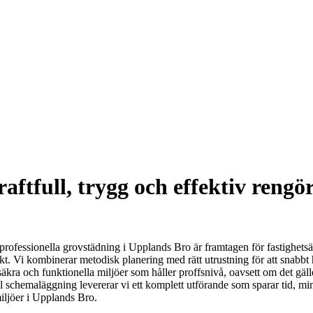
tfull, trygg och effektiv rengör
rofessionella grovstädning i Upplands Bro är framtagen för fastighetsäg
kt. Vi kombinerar metodisk planering med rätt utrustning för att snabbt
, säkra och funktionella miljöer som håller proffsnivå, oavsett om det gäll
chemaläggning levererar vi ett komplett utförande som sparar tid, minska
miljöer i Upplands Bro.