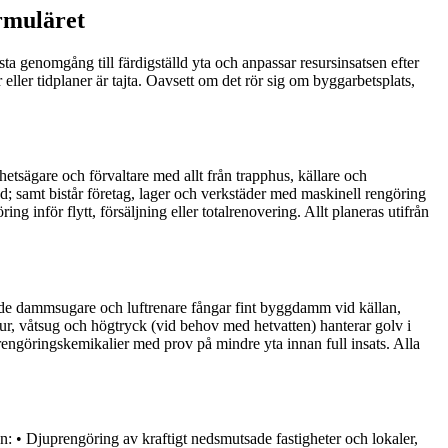
ormuläret
ta genomgång till färdigställd yta och anpassar resursinsatsen efter
ler tidplaner är tajta. Oavsett om det rör sig om byggarbetsplats,
etsägare och förvaltare med allt från trapphus, källare och
 samt bistår företag, lager och verkstäder med maskinell rengöring
ng inför flytt, försäljning eller totalrenovering. Allt planeras utifrån
de dammsugare och luftrenare fångar fint byggdamm vid källan,
, våtsug och högtryck (vid behov med hetvatten) hanterar golv i
rengöringskemikalier med prov på mindre yta innan full insats. Alla
an: • Djuprengöring av kraftigt nedsmutsade fastigheter och lokaler,