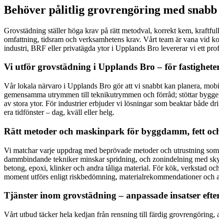
Behöver pålitlig grovrengöring med snabb 
Grovstädning ställer höga krav på rätt metodval, korrekt kem, kraftfull
omfattning, tidsram och verksamhetens krav. Vårt team är vana vid kom
industri, BRF eller privatägda ytor i Upplands Bro levererar vi ett prof
Vi utför grovstädning i Upplands Bro – för fastighete
Vår lokala närvaro i Upplands Bro gör att vi snabbt kan planera, mobil
gemensamma utrymmen till teknikutrymmen och förråd; stöttar byggent
av stora ytor. För industrier erbjuder vi lösningar som beaktar både dri
era tidfönster – dag, kväll eller helg.
Rätt metoder och maskinpark för byggdamm, fett och
Vi matchar varje uppdrag med beprövade metoder och utrustning som
dammbindande tekniker minskar spridning, och zonindelning med skyd
betong, epoxi, klinker och andra tåliga material. För kök, verkstad o
moment utförs enligt riskbedömning, materialrekommendationer och arbe
Tjänster inom grovstädning – anpassade insatser efte
Vårt utbud täcker hela kedjan från rensning till färdig grovrengöring,