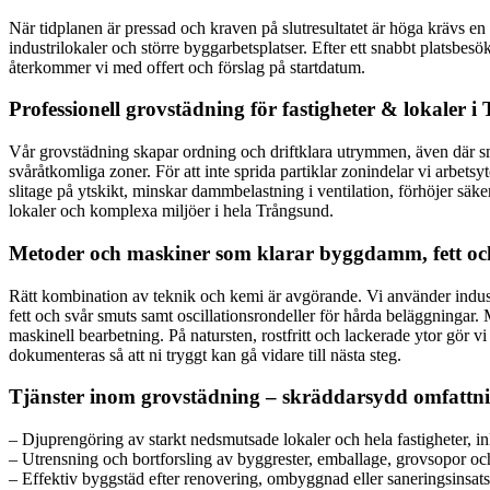
När tidplanen är pressad och kraven på slutresultatet är höga krävs en
industrilokaler och större byggarbetsplatser. Efter ett snabbt platsbes
återkommer vi med offert och förslag på startdatum.
Professionell grovstädning för fastigheter & lokaler 
Vår grovstädning skapar ordning och driftklara utrymmen, även där sm
svåråtkomliga zoner. För att inte sprida partiklar zonindelar vi arbets
slitage på ytskikt, minskar dammbelastning i ventilation, förhöjer sä
lokaler och komplexa miljöer i hela Trångsund.
Metoder och maskiner som klarar byggdamm, fett oc
Rätt kombination av teknik och kemi är avgörande. Vi använder indu
fett och svår smuts samt oscillationsrondeller för hårda beläggningar.
maskinell bearbetning. På natursten, rostfritt och lackerade ytor gör v
dokumenteras så att ni tryggt kan gå vidare till nästa steg.
Tjänster inom grovstädning – skräddarsydd omfattni
– Djuprengöring av starkt nedsmutsade lokaler och hela fastigheter, i
– Utrensning och bortforsling av byggrester, emballage, grovsopor och
– Effektiv byggstäd efter renovering, ombyggnad eller saneringsinsats 