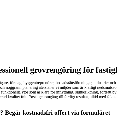
sionell grovrengöring för fastig
sägare, företag, byggentreprenörer, bostadsrättsföreningar, industrier o
g och noggrann planering återställer vi miljöer som är kraftigt nedsmuts
ch funktionella ytor som är klara för inflyttning, slutbesiktning, fortsatt
d kvalitet från första genomgång till färdigt resultat, alltid med fokus
? Begär kostnadsfri offert via formuläret