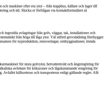
och maskiner efter era ytor – från trapphus, källare och lager till
tering och tid. Skicka er förfrågan via kontaktformuläret så
 ingrodda avlagringar från golv, väggar, tak, installationer och
stematiskt från höga till låga ytor. Väl utförd grovstädning förebygger
r insatsen för nyproduktion, renoveringar, ombyggnationer, tömda
askiner för stora golvytor, hetvattentvätt och ångrengöring för
, alkaliska avfettare för kökszoner och lågskummande rengöring för
Avfallet källsorteras och transporteras enligt gällande regler. Allt