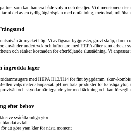
 partner som kan hantera både volym och detaljer. Vi dimensionerar team 
ök tar ni del av en tydlig åtgärdsplan med omfattning, metodval, miljöhan
i Trångsund
utsnivån är mycket hög. Vi avlägsnar byggrester, grovt skräp, damm och
ytor, använder undertryck och luftrenare med HEPA-filter samt arbetar sy
kerheten och sänker kostnaden för efterföljande slutstädning. Vi anpassa
h ingrodda lager
stridammsugare med HEPA H13/H14 för fint byggdamm, skur-/kombiskurm
 Medlen väljs materialanpassat: pH-neutrala produkter för känsliga ytor
i provtvätt och skyddar närliggande ytor med täckning och kantförsegling. 
ng efter behov
nklusive svåråtkomliga ytor
 blandat avfall
för att göra ytan klar för nästa moment