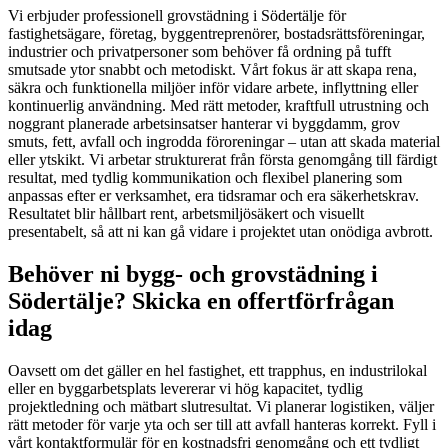
Vi erbjuder professionell grovstädning i Södertälje för
fastighetsägare, företag, byggentreprenörer, bostadsrättsföreningar,
industrier och privatpersoner som behöver få ordning på tufft
smutsade ytor snabbt och metodiskt. Vårt fokus är att skapa rena,
säkra och funktionella miljöer inför vidare arbete, inflyttning eller
kontinuerlig användning. Med rätt metoder, kraftfull utrustning och
noggrant planerade arbetsinsatser hanterar vi byggdamm, grov
smuts, fett, avfall och ingrodda föroreningar – utan att skada material
eller ytskikt. Vi arbetar strukturerat från första genomgång till färdigt
resultat, med tydlig kommunikation och flexibel planering som
anpassas efter er verksamhet, era tidsramar och era säkerhetskrav.
Resultatet blir hållbart rent, arbetsmiljösäkert och visuellt
presentabelt, så att ni kan gå vidare i projektet utan onödiga avbrott.
Behöver ni bygg- och grovstädning i
Södertälje? Skicka en offertförfrågan
idag
Oavsett om det gäller en hel fastighet, ett trapphus, en industrilokal
eller en byggarbetsplats levererar vi hög kapacitet, tydlig
projektledning och mätbart slutresultat. Vi planerar logistiken, väljer
rätt metoder för varje yta och ser till att avfall hanteras korrekt. Fyll i
vårt kontaktformulär för en kostnadsfri genomgång och ett tydligt