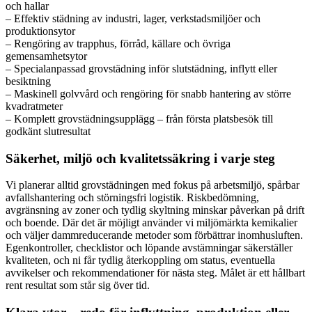
och hallar
– Effektiv städning av industri, lager, verkstadsmiljöer och
produktionsytor
– Rengöring av trapphus, förråd, källare och övriga
gemensamhetsytor
– Specialanpassad grovstädning inför slutstädning, inflytt eller
besiktning
– Maskinell golvvård och rengöring för snabb hantering av större
kvadratmeter
– Komplett grovstädningsupplägg – från första platsbesök till
godkänt slutresultat
Säkerhet, miljö och kvalitetssäkring i varje steg
Vi planerar alltid grovstädningen med fokus på arbetsmiljö, spårbar
avfallshantering och störningsfri logistik. Riskbedömning,
avgränsning av zoner och tydlig skyltning minskar påverkan på drift
och boende. Där det är möjligt använder vi miljömärkta kemikalier
och väljer dammreducerande metoder som förbättrar inomhusluften.
Egenkontroller, checklistor och löpande avstämningar säkerställer
kvaliteten, och ni får tydlig återkoppling om status, eventuella
avvikelser och rekommendationer för nästa steg. Målet är ett hållbart
rent resultat som står sig över tid.