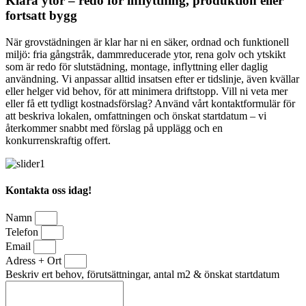
Klara ytor – redo för inflyttning, produktion eller
fortsatt bygg
När grovstädningen är klar har ni en säker, ordnad och funktionell
miljö: fria gångstråk, dammreducerade ytor, rena golv och ytskikt
som är redo för slutstädning, montage, inflyttning eller daglig
användning. Vi anpassar alltid insatsen efter er tidslinje, även kvällar
eller helger vid behov, för att minimera driftstopp. Vill ni veta mer
eller få ett tydligt kostnadsförslag? Använd vårt kontaktformulär för
att beskriva lokalen, omfattningen och önskat startdatum – vi
återkommer snabbt med förslag på upplägg och en
konkurrenskraftig offert.
Kontakta oss idag!
Namn
Telefon
Email
Adress + Ort
Beskriv ert behov, förutsättningar, antal m2 & önskat startdatum