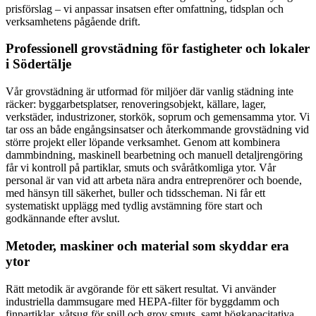
prisförslag – vi anpassar insatsen efter omfattning, tidsplan och
verksamhetens pågående drift.
Professionell grovstädning för fastigheter och lokaler
i Södertälje
Vår grovstädning är utformad för miljöer där vanlig städning inte
räcker: byggarbetsplatser, renoveringsobjekt, källare, lager,
verkstäder, industrizoner, storkök, soprum och gemensamma ytor. Vi
tar oss an både engångsinsatser och återkommande grovstädning vid
större projekt eller löpande verksamhet. Genom att kombinera
dammbindning, maskinell bearbetning och manuell detaljrengöring
får vi kontroll på partiklar, smuts och svåråtkomliga ytor. Vår
personal är van vid att arbeta nära andra entreprenörer och boende,
med hänsyn till säkerhet, buller och tidsscheman. Ni får ett
systematiskt upplägg med tydlig avstämning före start och
godkännande efter avslut.
Metoder, maskiner och material som skyddar era
ytor
Rätt metodik är avgörande för ett säkert resultat. Vi använder
industriella dammsugare med HEPA-filter för byggdamm och
finpartiklar, våtsug för spill och grov smuts, samt högkapacitativa