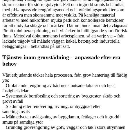
skurmaskiner för större golvytor. Fett och ingrodd smuts behandlas
med pH-anpassade rengöringsmedel och avfettningsprodukter som
är effektiva men skonsamma mot ytskikt. På känsliga material
arbetar vi med mikrofiber, mjuka pads och kontrollerade kemdoser
för att undvika slitage och märken. Damm binds innan det avlägsnas
för att minimera spridning, och vi täcker in intilliggande ytor där risk
finns. Metodval dokumenteras i arbetsplanen, så att varje yta – från
lackade trägolv till målade väggar, kakel, betong och industriella
beläggningar – behandlas på rätt sätt.
Tjänster inom grovstädning – anpassade efter era
behov
Vårt erbjudande täcker hela processen, från grov hantering till färdig
yta:
– Omfattande rengöring av hårt nedsmutsade lokaler och hela
fastighetsdelar
– Systematisk bortforsling och sortering av byggrester, skräp och
grovt avfall
– Städning efter renovering, rivning, ombyggnad eller
saneringsinsats
– Målmedveten avlägsning av byggdamm, fettlager och ingrodd
smuts på samtliga ytor
– Grundlig grovrengöring av golv, väggar och tak i stora utrymmen