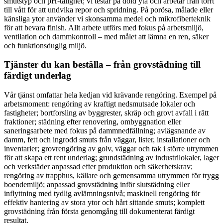
smutstyp och pH-tålighet; vi testar på dold yta och arbetar från torrt
till vått för att undvika repor och spridning. På porösa, målade eller
känsliga ytor använder vi skonsamma medel och mikrofiberteknik
för att bevara finish. Allt arbete utförs med fokus på arbetsmiljö,
ventilation och dammkontroll – med målet att lämna en ren, säker
och funktionsduglig miljö.
Tjänster du kan beställa – från grovstädning till
färdigt underlag
Vår tjänst omfattar hela kedjan vid krävande rengöring. Exempel på
arbetsmoment: rengöring av kraftigt nedsmutsade lokaler och
fastigheter; bortforsling av byggrester, skräp och grovt avfall i rätt
fraktioner; städning efter renovering, ombyggnation eller
saneringsarbete med fokus på dammnedfällning; avlägsnande av
damm, fett och ingrodd smuts från väggar, lister, installationer och
inventarier; grovrengöring av golv, väggar och tak i större utrymmen
för att skapa ett rent underlag; grundstädning av industrilokaler, lager
och verkstäder anpassad efter produktion och säkerhetskrav;
rengöring av trapphus, källare och gemensamma utrymmen för trygg
boendemiljö; anpassad grovstädning inför slutstädning eller
inflyttning med tydlig avlämningsnivå; maskinell rengöring för
effektiv hantering av stora ytor och hårt sittande smuts; komplett
grovstädning från första genomgång till dokumenterat färdigt
resultat.