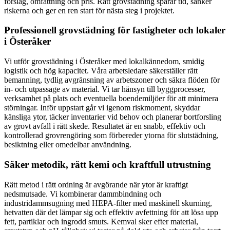
förslag, omfattning och pris. Rätt grovstädning sparar tid, sänker
riskerna och ger en ren start för nästa steg i projektet.
Professionell grovstädning för fastigheter och lokaler
i Österåker
Vi utför grovstädning i Österåker med lokalkännedom, smidig
logistik och hög kapacitet. Våra arbetsledare säkerställer rätt
bemanning, tydlig avgränsning av arbetszoner och säkra flöden för
in- och utpassage av material. Vi tar hänsyn till byggprocesser,
verksamhet på plats och eventuella boendemiljöer för att minimera
störningar. Inför uppstart går vi igenom riskmoment, skyddar
känsliga ytor, täcker inventarier vid behov och planerar bortforsling
av grovt avfall i rätt skede. Resultatet är en snabb, effektiv och
kontrollerad grovrengöring som förbereder ytorna för slutstädning,
besiktning eller omedelbar användning.
Säker metodik, rätt kemi och kraftfull utrustning
Rätt metod i rätt ordning är avgörande när ytor är kraftigt
nedsmutsade. Vi kombinerar dammbindning och
industridammsugning med HEPA-filter med maskinell skurning,
hetvatten där det lämpar sig och effektiv avfettning för att lösa upp
fett, partiklar och ingrodd smuts. Kemval sker efter material,