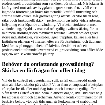
professionell grovstädning som verkligen gör skillnad. När lokaler är
kraftigt nedsmutsade av byggdamm, grov smuts, fett, avfall eller
ingrodda föroreningar krävs rätt metodik, kraftfull utrustning och
erfarna städtekniker. Vår grovrengöring återställer ytor till ett rent,
säkert och funktionellt skick – perfekt som bas inför vidare arbeten,
inflyttning eller löpande användning. Vi arbetar strukturerat med
zonindelning, skydd av material och tydlig kvalitetssäkring för att
minimera störningar och maximera resultat. Oavsett om det gäller
större industrilokaler, verkstäder, lager, trapphus, källare eller hela
fastigheter planerar vi insatsen efter era förutsättningar och tidplaner.
Med fokus på noggrannhet, effektivitet, flexibilitet och ett
professionellt utförande levererar vi en grovstädning som håller både
hygien- och säkerhetsnivån på topp.
Behöver du omfattande grovstädning?
Skicka en förfrågan för offert idag
Vill du få kontroll på byggdamm, spill, avfall och ingrodd smuts –
utan att riskera skador på ytskikt? Vi tar fram en anpassad arbetsplan
efter platsbesök eller underlag från er och lämnar en tydlig offert.
Våra team i Österåker kan boka in arbetet dagtid, kvällstid eller helg
för att passa drift och tidsscheman. Använd kontaktformuläret för att
beskriva behov, ytor och tidsramar så återkommer vi snabbt med