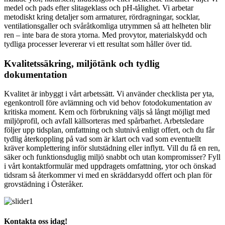
medel och pads efter slitageklass och pH-tålighet. Vi arbetar
metodiskt kring detaljer som armaturer, rördragningar, socklar,
ventilationsgaller och svåråtkomliga utrymmen så att helheten blir
ren – inte bara de stora ytorna. Med provytor, materialskydd och
tydliga processer levererar vi ett resultat som håller över tid.
Kvalitetssäkring, miljötänk och tydlig
dokumentation
Kvalitet är inbyggt i vårt arbetssätt. Vi använder checklista per yta,
egenkontroll före avlämning och vid behov fotodokumentation av
kritiska moment. Kem och förbrukning väljs så långt möjligt med
miljöprofil, och avfall källsorteras med spårbarhet. Arbetsledare
följer upp tidsplan, omfattning och slutnivå enligt offert, och du får
tydlig återkoppling på vad som är klart och vad som eventuellt
kräver komplettering inför slutstädning eller inflytt. Vill du få en ren,
säker och funktionsduglig miljö snabbt och utan kompromisser? Fyll
i vårt kontaktformulär med uppdragets omfattning, ytor och önskad
tidsram så återkommer vi med en skräddarsydd offert och plan för
grovstädning i Österåker.
Kontakta oss idag!