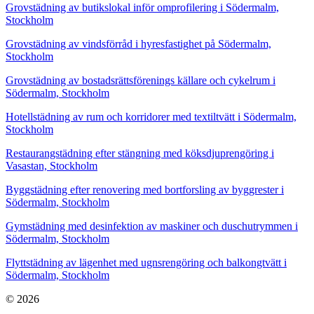
Grovstädning av butikslokal inför omprofilering i Södermalm,
Stockholm
Grovstädning av vindsförråd i hyresfastighet på Södermalm,
Stockholm
Grovstädning av bostadsrättsförenings källare och cykelrum i
Södermalm, Stockholm
Hotellstädning av rum och korridorer med textiltvätt i Södermalm,
Stockholm
Restaurangstädning efter stängning med köksdjuprengöring i
Vasastan, Stockholm
Byggstädning efter renovering med bortforsling av byggrester i
Södermalm, Stockholm
Gymstädning med desinfektion av maskiner och duschutrymmen i
Södermalm, Stockholm
Flyttstädning av lägenhet med ugnsrengöring och balkongtvätt i
Södermalm, Stockholm
© 2026