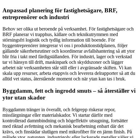
Anpassad planering för fastighetsägare, BRF,
entreprenörer och industri
Behov ser olika ut beroende på verksamhet. För fastighetsägare och
BRF planerar vi trapphus, källare och teknikutrymmen med
störningsfri logistik och tydlig information till boende. För
byggentreprenörer integrerar vi oss i produktionstidplanen, följer
gällande säkerhetsrutiner och koordinerar avfallshantering så att ytor
blir fria i takt med färdigställanden. För industri, lager och verkstad
tar vi hänsyn till drift, maskinpark och skyddszoner och lägger
arbetet när verksamheten står still eller i avgränsade skiften. Vi kan
skala upp resurser, arbeta etappvis och leverera delrapporter så att du
alltid vet status, återstående moment och när ytan kan tas i bruk.
Byggdamm, fett och ingrodd smuts – så återställer vi
ytor utan skador
Byggdamm tränger in överallt, och felgrepp riskerar repor,
missfärgningar eller materialskador. Vi startar därför med
kontrollerad dammbindning och högeffektiv utsugning, fortsätter
med riktad avfettning och mekanisk bearbetning enbart där det
krävs, och finstädar slutligen med mikrofiber för en jämn finish. På
målade ytor, natursten, industrigolv eller lackerade metaller väljer vi