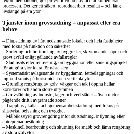
rekommendationer, gör provytor vid behov och dokumenterar
processen. Det ger ett säkert, reproducerbart resultat – och lång
livslängd på era ytor.
Tjänster inom grovstädning – anpassat efter era
behov
– Djupstädning av hårt nedsmutsade lokaler och hela fastigheter,
med fokus på funktion och säkerhet
– Sortering och bortforsling av byggrester, skrymmande sopor och
grovt avfall enligt gällande avfallsregler
– Städinsats efter renovering, ombyggnation eller saneringsprojekt
för att göra ytor klara för nästa steg
– Systematiskt avlägsnande av byggdamm, fettbeläggningar och
ingrodd smuts på horisontella och vertikala ytor
– Grundlig rengöring av golv, väggar och tak i öppna hallar,
korridorer och andra större utrymmen
– Grovstädning av industri, lager och verkstäder – även under
pågående drift i avgränsade zoner
– Trapphus-, källar- och gemensamhetsstädning med fokus på
slitstyrka, belysning och trygghet
– Målbildsstyrd grovrengöring inför slutstädning, inflyttning eller
entreprenadbesiktning
– Maskinell bearbetning och skurning för snabb och jämn rengöring
av stora golvytor