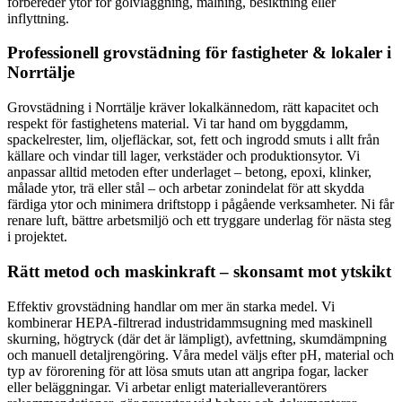
förbereder ytor för golvläggning, målning, besiktning eller
inflyttning.
Professionell grovstädning för fastigheter & lokaler i
Norrtälje
Grovstädning i Norrtälje kräver lokalkännedom, rätt kapacitet och
respekt för fastighetens material. Vi tar hand om byggdamm,
spackelrester, lim, oljefläckar, sot, fett och ingrodd smuts i allt från
källare och vindar till lager, verkstäder och produktionsytor. Vi
anpassar alltid metoden efter underlaget – betong, epoxi, klinker,
målade ytor, trä eller stål – och arbetar zonindelat för att skydda
färdiga ytor och minimera driftstopp i pågående verksamheter. Ni får
renare luft, bättre arbetsmiljö och ett tryggare underlag för nästa steg
i projektet.
Rätt metod och maskinkraft – skonsamt mot ytskikt
Effektiv grovstädning handlar om mer än starka medel. Vi
kombinerar HEPA-filtrerad industridammsugning med maskinell
skurning, högtryck (där det är lämpligt), avfettning, skumdämpning
och manuell detaljrengöring. Våra medel väljs efter pH, material och
typ av förorening för att lösa smuts utan att angripa fogar, lacker
eller beläggningar. Vi arbetar enligt materialleverantörers