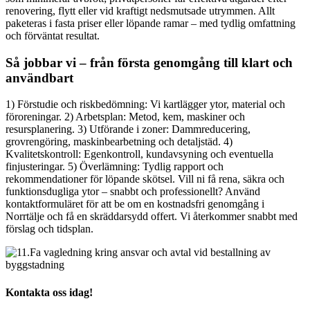
renovering, flytt eller vid kraftigt nedsmutsade utrymmen. Allt
paketeras i fasta priser eller löpande ramar – med tydlig omfattning
och förväntat resultat.
Så jobbar vi – från första genomgång till klart och
användbart
1) Förstudie och riskbedömning: Vi kartlägger ytor, material och
föroreningar. 2) Arbetsplan: Metod, kem, maskiner och
resursplanering. 3) Utförande i zoner: Dammreducering,
grovrengöring, maskinbearbetning och detaljstäd. 4)
Kvalitetskontroll: Egenkontroll, kundavsyning och eventuella
finjusteringar. 5) Överlämning: Tydlig rapport och
rekommendationer för löpande skötsel. Vill ni få rena, säkra och
funktionsdugliga ytor – snabbt och professionellt? Använd
kontaktformuläret för att be om en kostnadsfri genomgång i
Norrtälje och få en skräddarsydd offert. Vi återkommer snabbt med
förslag och tidsplan.
Kontakta oss idag!