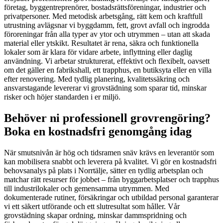
företag, byggentreprenörer, bostadsrättsföreningar, industrier och
privatpersoner. Med metodisk arbetsgång, rätt kem och kraftfull
utrustning avlägsnar vi byggdamm, fett, grovt avfall och ingrodda
föroreningar från alla typer av ytor och utrymmen – utan att skada
material eller ytskikt. Resultatet är rena, säkra och funktionella
lokaler som är klara för vidare arbete, inflyttning eller daglig
användning. Vi arbetar strukturerat, effektivt och flexibelt, oavsett
om det gäller en fabrikshall, ett trapphus, en butiksyta eller en villa
efter renovering. Med tydlig planering, kvalitetssäkring och
ansvarstagande levererar vi grovstädning som sparar tid, minskar
risker och höjer standarden i er miljö.
Behöver ni professionell grovrengöring?
Boka en kostnadsfri genomgång idag
När smutsnivån är hög och tidsramen snäv krävs en leverantör som
kan mobilisera snabbt och leverera på kvalitet. Vi gör en kostnadsfri
behovsanalys på plats i Norrtälje, sätter en tydlig arbetsplan och
matchar rätt resurser för jobbet – från byggarbetsplatser och trapphus
till industrilokaler och gemensamma utrymmen. Med
dokumenterade rutiner, försäkringar och utbildad personal garanterar
vi ett säkert utförande och ett slutresultat som håller. Vår
grovstädning skapar ordning, minskar dammspridning och