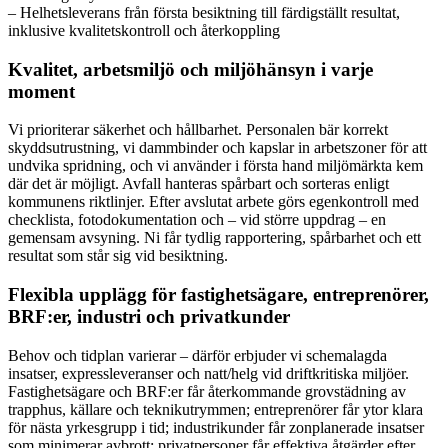
– Helhetsleverans från första besiktning till färdigställt resultat,
inklusive kvalitetskontroll och återkoppling
Kvalitet, arbetsmiljö och miljöhänsyn i varje
moment
Vi prioriterar säkerhet och hållbarhet. Personalen bär korrekt
skyddsutrustning, vi dammbinder och kapslar in arbetszoner för att
undvika spridning, och vi använder i första hand miljömärkta kem
där det är möjligt. Avfall hanteras spårbart och sorteras enligt
kommunens riktlinjer. Efter avslutat arbete görs egenkontroll med
checklista, fotodokumentation och – vid större uppdrag – en
gemensam avsyning. Ni får tydlig rapportering, spårbarhet och ett
resultat som står sig vid besiktning.
Flexibla upplägg för fastighetsägare, entreprenörer,
BRF:er, industri och privatkunder
Behov och tidplan varierar – därför erbjuder vi schemalagda
insatser, expressleveranser och natt/helg vid driftkritiska miljöer.
Fastighetsägare och BRF:er får återkommande grovstädning av
trapphus, källare och teknikutrymmen; entreprenörer får ytor klara
för nästa yrkesgrupp i tid; industrikunder får zonplanerade insatser
som minimerar avbrott; privatpersoner får effektiva åtgärder efter