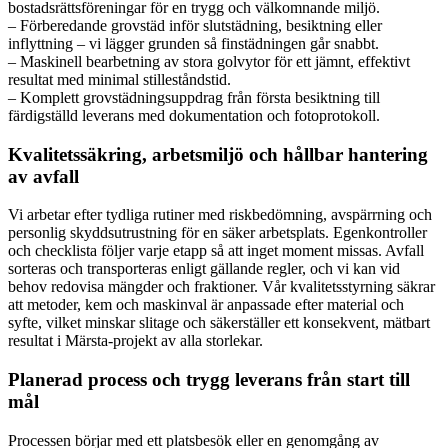
bostadsrättsföreningar för en trygg och välkomnande miljö.
– Förberedande grovstäd inför slutstädning, besiktning eller
inflyttning – vi lägger grunden så finstädningen går snabbt.
– Maskinell bearbetning av stora golvytor för ett jämnt, effektivt
resultat med minimal stilleståndstid.
– Komplett grovstädningsuppdrag från första besiktning till
färdigställd leverans med dokumentation och fotoprotokoll.
Kvalitetssäkring, arbetsmiljö och hållbar hantering
av avfall
Vi arbetar efter tydliga rutiner med riskbedömning, avspärrning och
personlig skyddsutrustning för en säker arbetsplats. Egenkontroller
och checklista följer varje etapp så att inget moment missas. Avfall
sorteras och transporteras enligt gällande regler, och vi kan vid
behov redovisa mängder och fraktioner. Vår kvalitetsstyrning säkrar
att metoder, kem och maskinval är anpassade efter material och
syfte, vilket minskar slitage och säkerställer ett konsekvent, mätbart
resultat i Märsta-projekt av alla storlekar.
Planerad process och trygg leverans från start till
mål
Processen börjar med ett platsbesök eller en genomgång av