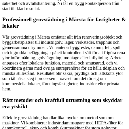
säkerhet och avfallshantering. Ni får en trygg kontaktperson från
start till klart resultat.
Professionell grovstädning i Märsta för fastigheter &
lokaler
Vår grovstädning i Märsta omfattar allt från renoveringsobjekt och
byggarbetsplatser till industrigolv, lager, verkstäder, trapphus och
gemensamma utrymmen. Vi hanterar byggrester, damm, fett, spill
och ingrodda beläggningar på ett kontrollerat sätt för att frigöra rena
ytor inför målning, golvläggning, montage eller inflyttning. Arbetet
anpassas efter lokalens funktion, material och smutsgrad, och vi
koordinera gärna med övriga entreprenörer för att hålla tidsplan och
minska stillestånd. Resultatet blir säkra, prydliga och lättskötta ytor
som tål nästa steg i processen – oavsett om det rör sig om
kommersiella lokaler, föreningsfastigheter, industrier eller privata
hem.
Rätt metoder och kraftfull utrustning som skyddar
era ytskikt
Effektiv grovstädning handlar lika mycket om metod som om
maskiner. Vi kombinerar industridammsugare med HEPA-filter för
dammkontroll, skur- och kombiskurmaskiner för stora golvytor,