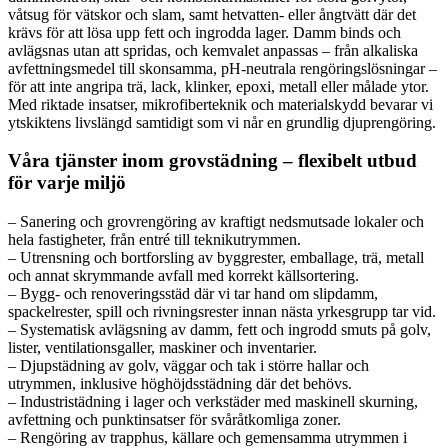
våtsug för vätskor och slam, samt hetvatten- eller ångtvätt där det
krävs för att lösa upp fett och ingrodda lager. Damm binds och
avlägsnas utan att spridas, och kemvalet anpassas – från alkaliska
avfettningsmedel till skonsamma, pH-neutrala rengöringslösningar –
för att inte angripa trä, lack, klinker, epoxi, metall eller målade ytor.
Med riktade insatser, mikrofiberteknik och materialskydd bevarar vi
ytskiktens livslängd samtidigt som vi når en grundlig djuprengöring.
Våra tjänster inom grovstädning – flexibelt utbud
för varje miljö
– Sanering och grovrengöring av kraftigt nedsmutsade lokaler och
hela fastigheter, från entré till teknikutrymmen.
– Utrensning och bortforsling av byggrester, emballage, trä, metall
och annat skrymmande avfall med korrekt källsortering.
– Bygg- och renoveringsstäd där vi tar hand om slipdamm,
spackelrester, spill och rivningsrester innan nästa yrkesgrupp tar vid.
– Systematisk avlägsning av damm, fett och ingrodd smuts på golv,
lister, ventilationsgaller, maskiner och inventarier.
– Djupstädning av golv, väggar och tak i större hallar och
utrymmen, inklusive höghöjdsstädning där det behövs.
– Industristädning i lager och verkstäder med maskinell skurning,
avfettning och punktinsatser för svåråtkomliga zoner.
– Rengöring av trapphus, källare och gemensamma utrymmen i