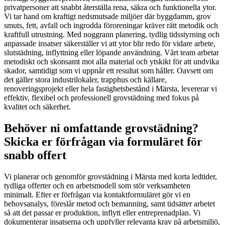
privatpersoner att snabbt återställa rena, säkra och funktionella ytor.
Vi tar hand om kraftigt nedsmutsade miljöer där byggdamm, grov
smuts, fett, avfall och ingrodda föroreningar kräver rätt metodik och
kraftfull utrustning. Med noggrann planering, tydlig tidsstyrning och
anpassade insatser säkerställer vi att ytor blir redo för vidare arbete,
slutstädning, inflyttning eller löpande användning. Vårt team arbetar
metodiskt och skonsamt mot alla material och ytskikt för att undvika
skador, samtidigt som vi uppnår ett resultat som håller. Oavsett om
det gäller stora industrilokaler, trapphus och källare,
renoveringsprojekt eller hela fastighetsbestånd i Märsta, levererar vi
effektiv, flexibel och professionell grovstädning med fokus på
kvalitet och säkerhet.
Behöver ni omfattande grovstädning?
Skicka er förfrågan via formuläret för
snabb offert
Vi planerar och genomför grovstädning i Märsta med korta ledtider,
tydliga offerter och en arbetsmodell som stör verksamheten
minimalt. Efter er förfrågan via kontaktformuläret gör vi en
behovsanalys, föreslår metod och bemanning, samt tidsätter arbetet
så att det passar er produktion, inflytt eller entreprenadplan. Vi
dokumenterar insatserna och uppfyller relevanta krav på arbetsmiljö,