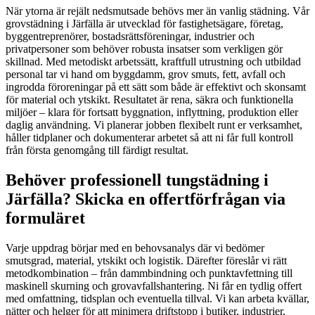
När ytorna är rejält nedsmutsade behövs mer än vanlig städning. Vår
grovstädning i Järfälla är utvecklad för fastighetsägare, företag,
byggentreprenörer, bostadsrättsföreningar, industrier och
privatpersoner som behöver robusta insatser som verkligen gör
skillnad. Med metodiskt arbetssätt, kraftfull utrustning och utbildad
personal tar vi hand om byggdamm, grov smuts, fett, avfall och
ingrodda föroreningar på ett sätt som både är effektivt och skonsamt
för material och ytskikt. Resultatet är rena, säkra och funktionella
miljöer – klara för fortsatt byggnation, inflyttning, produktion eller
daglig användning. Vi planerar jobben flexibelt runt er verksamhet,
håller tidplaner och dokumenterar arbetet så att ni får full kontroll
från första genomgång till färdigt resultat.
Behöver professionell tungstädning i
Järfälla? Skicka en offertförfrågan via
formuläret
Varje uppdrag börjar med en behovsanalys där vi bedömer
smutsgrad, material, ytskikt och logistik. Därefter föreslår vi rätt
metodkombination – från dammbindning och punktavfettning till
maskinell skurning och grovavfallshantering. Ni får en tydlig offert
med omfattning, tidsplan och eventuella tillval. Vi kan arbeta kvällar,
nätter och helger för att minimera driftstopp i butiker, industrier,