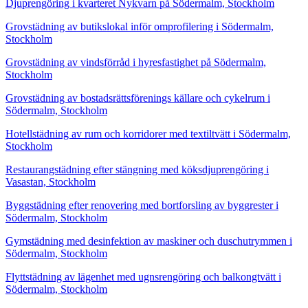
Djuprengöring i kvarteret Nykvarn på Södermalm, Stockholm
Grovstädning av butikslokal inför omprofilering i Södermalm,
Stockholm
Grovstädning av vindsförråd i hyresfastighet på Södermalm,
Stockholm
Grovstädning av bostadsrättsförenings källare och cykelrum i
Södermalm, Stockholm
Hotellstädning av rum och korridorer med textiltvätt i Södermalm,
Stockholm
Restaurangstädning efter stängning med köksdjuprengöring i
Vasastan, Stockholm
Byggstädning efter renovering med bortforsling av byggrester i
Södermalm, Stockholm
Gymstädning med desinfektion av maskiner och duschutrymmen i
Södermalm, Stockholm
Flyttstädning av lägenhet med ugnsrengöring och balkongtvätt i
Södermalm, Stockholm