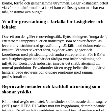
kontor, förråd och gemensamma utrymmen. Begär kostnadsfri offert
via vårt kontaktformulär så tar vi fram ett förslag som matchar era
mål, tidsramar och budget.
Vi utför grovstädning i Järfälla för fastigheter och
lokaler
Oavsett om det gäller renoveringsstök, flyttstädningens “tunga del”,
efterarbete i trapphus eller en industriyta som behöver återställas,
levererar vi strukturerad grovstädning i Järfälla med dokumenterad
kvalitet. Vi sätter säkerhet först, skyddar känsliga ytor och
koordinerar med platsledning och andra entreprenörer. För BRF:er
och fastighetsägare innebär det färdiga ytor inför besiktning och
inflytt; för företag och industrier innebär det snabb återgång till
normal produktion. Privatkunder får en trygg helhetslösning där vi
hanterar både grovrens och djupare rengöring med samma
professionalism.
Beprövade metoder och kraftfull utrustning som
skonar ytskikt
Rätt metod avgör resultatet. Vi använder stoftklassade dammsugare
(M/H) med HEPA H13-filter mot fint byggdamm, dammbindande
tekniker för att undvika spridning, och maskinell skurning med väl