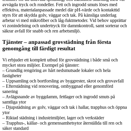
avvägda tryck och rondeller. Fett och ingrodd smuts löses med
effektiva, materialanpassade medel där pH-värde och kontakttid
styrs för att skydda golv, väggar och tak. På känsliga underlag
arbetar vi med mikrofiber och låg-fuktmetoder. Vid behov upprättar
vi zonindelning och undertryck för dammkontroll, samt sorterar och
säkrar avfall för snabb och ren arbetsmiljö.
Tjänster – anpassad grovstädning från första
genomgång till färdigt resultat
Vi erbjuder ett komplett utbud för grovstädning i både små och
mycket stora miljöer. Exempel på tjänster:
– Grundlig rengöring av hårt nedsmutsade lokaler och hela
fastigheter
– Uppsamling och bortforsling av byggrester, skrot och grovavfall
– Efterstädning vid renovering, ombyggnad eller genomförd
sanering
– Avlägsnande av byggdamm, fettlager och ingrodd smuts på
samtliga ytor
– Djupstädning av golv, väggar och tak i hallar, trapphus och öppna
ytor
– Riktad städning i industrimiljöer, lager och verkstäder
– Trapphus-, källar- och gemensamhetsytor återställda till ren och
säker standard