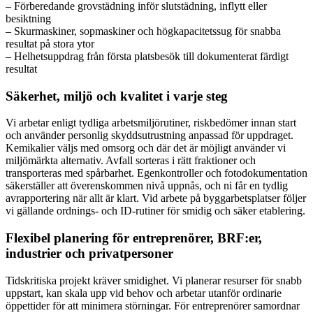
– Förberedande grovstädning inför slutstädning, inflytt eller
besiktning
– Skurmaskiner, sopmaskiner och högkapacitetssug för snabba
resultat på stora ytor
– Helhetsuppdrag från första platsbesök till dokumenterat färdigt
resultat
Säkerhet, miljö och kvalitet i varje steg
Vi arbetar enligt tydliga arbetsmiljörutiner, riskbedömer innan start
och använder personlig skyddsutrustning anpassad för uppdraget.
Kemikalier väljs med omsorg och där det är möjligt använder vi
miljömärkta alternativ. Avfall sorteras i rätt fraktioner och
transporteras med spårbarhet. Egenkontroller och fotodokumentation
säkerställer att överenskommen nivå uppnås, och ni får en tydlig
avrapportering när allt är klart. Vid arbete på byggarbetsplatser följer
vi gällande ordnings- och ID-rutiner för smidig och säker etablering.
Flexibel planering för entreprenörer, BRF:er,
industrier och privatpersoner
Tidskritiska projekt kräver smidighet. Vi planerar resurser för snabb
uppstart, kan skala upp vid behov och arbetar utanför ordinarie
öppettider för att minimera störningar. För entreprenörer samordnar