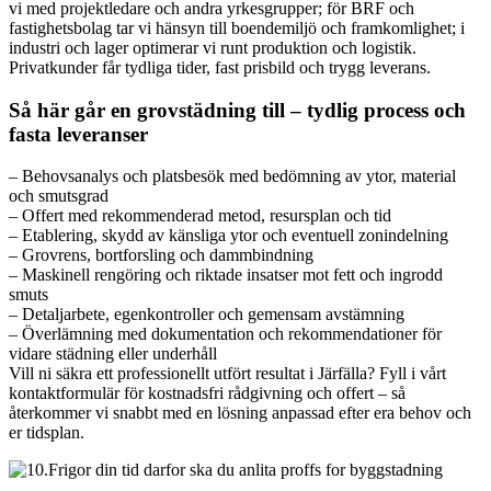
vi med projektledare och andra yrkesgrupper; för BRF och
fastighetsbolag tar vi hänsyn till boendemiljö och framkomlighet; i
industri och lager optimerar vi runt produktion och logistik.
Privatkunder får tydliga tider, fast prisbild och trygg leverans.
Så här går en grovstädning till – tydlig process och
fasta leveranser
– Behovsanalys och platsbesök med bedömning av ytor, material
och smutsgrad
– Offert med rekommenderad metod, resursplan och tid
– Etablering, skydd av känsliga ytor och eventuell zonindelning
– Grovrens, bortforsling och dammbindning
– Maskinell rengöring och riktade insatser mot fett och ingrodd
smuts
– Detaljarbete, egenkontroller och gemensam avstämning
– Överlämning med dokumentation och rekommendationer för
vidare städning eller underhåll
Vill ni säkra ett professionellt utfört resultat i Järfälla? Fyll i vårt
kontaktformulär för kostnadsfri rådgivning och offert – så
återkommer vi snabbt med en lösning anpassad efter era behov och
er tidsplan.