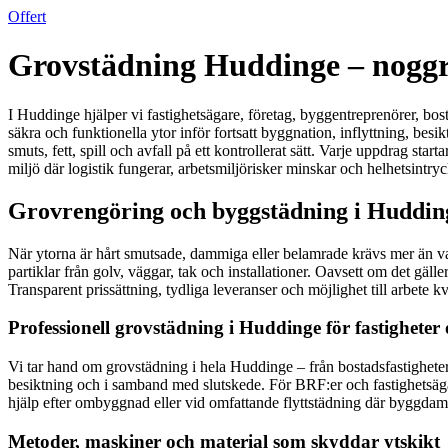
Offert
Grovstädning Huddinge – noggran
I Huddinge hjälper vi fastighetsägare, företag, byggentreprenörer, bos
säkra och funktionella ytor inför fortsatt byggnation, inflyttning, besi
smuts, fett, spill och avfall på ett kontrollerat sätt. Varje uppdrag s
miljö där logistik fungerar, arbetsmiljörisker minskar och helhetsintryc
Grovrengöring och byggstädning i Huddinge
När ytorna är hårt smutsade, dammiga eller belamrade krävs mer än va
partiklar från golv, väggar, tak och installationer. Oavsett om det gälle
Transparent prissättning, tydliga leveranser och möjlighet till arbete 
Professionell grovstädning i Huddinge för fastigheter 
Vi tar hand om grovstädning i hela Huddinge – från bostadsfastigheter 
besiktning och i samband med slutskede. För BRF:er och fastighetsäga
hjälp efter ombyggnad eller vid omfattande flyttstädning där byggdam
Metoder, maskiner och material som skyddar ytskikt