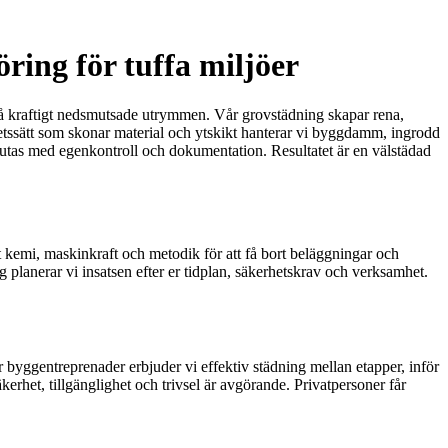
ring för tuffa miljöer
g på kraftigt nedsmutsade utrymmen. Vår grovstädning skapar rena,
 arbetssätt som skonar material och ytskikt hanterar vi byggdamm, ingrodd
vslutas med egenkontroll och dokumentation. Resultatet är en välstädad
kemi, maskinkraft och metodik för att få bort beläggningar och
ing planerar vi insatsen efter er tidplan, säkerhetskrav och verksamhet.
r byggentreprenader erbjuder vi effektiv städning mellan etapper, inför
het, tillgänglighet och trivsel är avgörande. Privatpersoner får