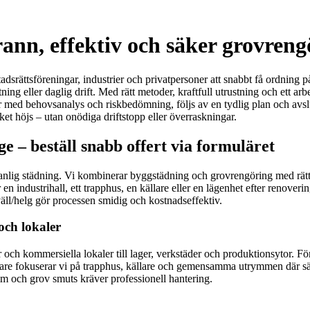
n, effektiv och säker grovrengö
tadsrättsföreningar, industrier och privatpersoner att snabbt få ordnin
ktning eller daglig drift. Med rätt metoder, kraftfull utrustning och ett
tartar med behovsanalys och riskbedömning, följs av en tydlig plan och a
ket höjs – utan onödiga driftstopp eller överraskningar.
 – beställ snabb offert via formuläret
nlig städning. Vi kombinerar byggstädning och grovrengöring med rätt 
r en industrihall, ett trapphus, en källare eller en lägenhet efter renover
kväll/helg gör processen smidig och kostnadseffektiv.
och lokaler
och kommersiella lokaler till lager, verkstäder och produktionsytor. Fö
re fokuserar vi på trapphus, källare och gemensamma utrymmen där säker
m och grov smuts kräver professionell hantering.