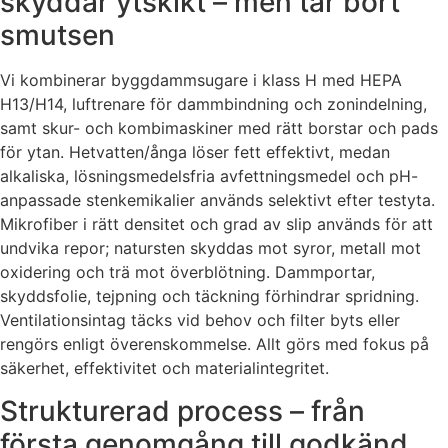
skyddar ytskikt – men tar bort
smutsen
Vi kombinerar byggdammsugare i klass H med HEPA
H13/H14, luftrenare för dammbindning och zonindelning,
samt skur- och kombimaskiner med rätt borstar och pads
för ytan. Hetvatten/ånga löser fett effektivt, medan
alkaliska, lösningsmedelsfria avfettningsmedel och pH-
anpassade stenkemikalier används selektivt efter testyta.
Mikrofiber i rätt densitet och grad av slip används för att
undvika repor; natursten skyddas mot syror, metall mot
oxidering och trä mot överblötning. Dammportar,
skyddsfolie, tejpning och täckning förhindrar spridning.
Ventilationsintag täcks vid behov och filter byts eller
rengörs enligt överenskommelse. Allt görs med fokus på
säkerhet, effektivitet och materialintegritet.
Strukturerad process – från
första genomgång till godkänd