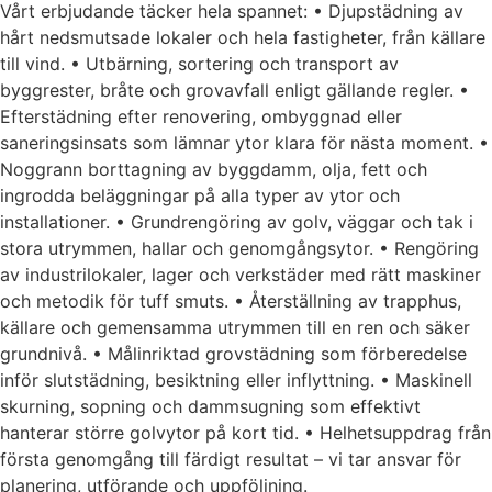
Vårt erbjudande täcker hela spannet: • Djupstädning av
hårt nedsmutsade lokaler och hela fastigheter, från källare
till vind. • Utbärning, sortering och transport av
byggrester, bråte och grovavfall enligt gällande regler. •
Efterstädning efter renovering, ombyggnad eller
saneringsinsats som lämnar ytor klara för nästa moment. •
Noggrann borttagning av byggdamm, olja, fett och
ingrodda beläggningar på alla typer av ytor och
installationer. • Grundrengöring av golv, väggar och tak i
stora utrymmen, hallar och genomgångsytor. • Rengöring
av industrilokaler, lager och verkstäder med rätt maskiner
och metodik för tuff smuts. • Återställning av trapphus,
källare och gemensamma utrymmen till en ren och säker
grundnivå. • Målinriktad grovstädning som förberedelse
inför slutstädning, besiktning eller inflyttning. • Maskinell
skurning, sopning och dammsugning som effektivt
hanterar större golvytor på kort tid. • Helhetsuppdrag från
första genomgång till färdigt resultat – vi tar ansvar för
planering, utförande och uppföljning.