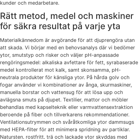
kunder och medarbetare.
Rätt metod, medel och maskiner
för säkra resultat på varje yta
Materialkännedom är avgörande för att djuprengöra utan
att skada. Vi börjar med en behovsanalys där vi bedömer
ytor, smutstyp och risker och väljer pH-anpassade
rengöringsmedel: alkaliska avfettare för fett, syrabaserade
medel kontrollerat mot kalk, samt skonsamma, pH-
neutrala produkter för känsliga ytor. På hårda golv och
fogar använder vi kombinationer av ånga, skurmaskiner,
manuella borstar och vattensug för att lösa upp och
avlägsna smuts på djupet. Textilier, mattor och möbler
behandlas med kapselteknik eller varmvattensextraktion
beroende på fiber och tillverkarens rekommendationer.
Ventilationsutrymmen och svåråtkomliga ytor dammsugs
med HEPA-filter för att minimera spridning av partiklar.
Natursten, rostfritt, trä och lackade ytor skyddas med