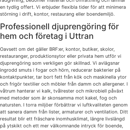
rådgivning, bedömer material och omfattning och lämnar
en tydlig offert. Vi erbjuder flexibla tider för att minimera
störning i drift, kontor, restaurang eller boendemiljö.
Professionell djuprengöring för
hem och företag i Uttran
Oavsett om det gäller BRF:er, kontor, butiker, skolor,
restauranger, produktionsytor eller privata hem utför vi
djuprengöring som verkligen gör skillnad. Vi avlägsnar
ingrodd smuts i fogar och hörn, reducerar bakterier på
kontaktpunkter, tar bort fett från kök och maskinella ytor
och frigör textilier och möbler från damm och allergener. I
våtrum hanterar vi kalk, tvålrester och mikrobiell påväxt
med metoder som är skonsamma mot kakel, fog och
natursten. I torra miljöer förbättrar vi luftkvaliteten genom
att sanera damm från lister, armaturer och ventilation. Ditt
resultat blir ett fräschare inomhusklimat, längre livslängd
på ytskikt och ett mer välkomnande intryck för boende,