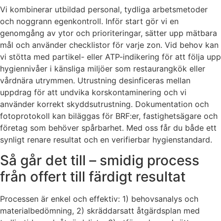
Vi kombinerar utbildad personal, tydliga arbetsmetoder
och noggrann egenkontroll. Inför start gör vi en
genomgång av ytor och prioriteringar, sätter upp mätbara
mål och använder checklistor för varje zon. Vid behov kan
vi stötta med partikel- eller ATP-indikering för att följa upp
hygiennivåer i känsliga miljöer som restaurangkök eller
vårdnära utrymmen. Utrustning desinficeras mellan
uppdrag för att undvika korskontaminering och vi
använder korrekt skyddsutrustning. Dokumentation och
fotoprotokoll kan biläggas för BRF:er, fastighetsägare och
företag som behöver spårbarhet. Med oss får du både ett
synligt renare resultat och en verifierbar hygienstandard.
Så går det till – smidig process
från offert till färdigt resultat
Processen är enkel och effektiv: 1) behovsanalys och
materialbedömning, 2) skräddarsatt åtgärdsplan med