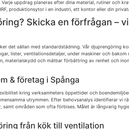
g. Varje uppdrag planeras efter dina material, rutiner och krav
RF, produktionsytor i en industri, ett kontor eller din priva
ring? Skicka en förfrågan – 
räcker det sällan med standardstädning. Vår djuprengöring 
ogar, lister, ventilationsdetaljer, under maskiner och bako
splan, materialskydd och mätbar förbättring av renhet och i
em & företag i Spånga
bilitet kring verksamheters öppettider och boendemiljöers be
 gemensamma utrymmen. Efter behovsanalys identifierar vi rä
ter, samt områden som ofta förbises. Målet är långvarig hygi
ing från kök till ventilation