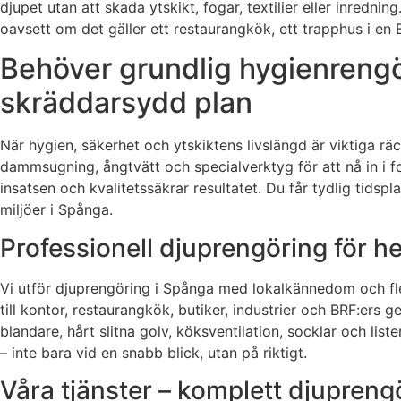
djupet utan att skada ytskikt, fogar, textilier eller inrednin
oavsett om det gäller ett restaurangkök, ett trapphus i en B
Behöver grundlig hygienrengö
skräddarsydd plan
När hygien, säkerhet och ytskiktens livslängd är viktiga 
dammsugning, ångtvätt och specialverktyg för att nå in i f
insatsen och kvalitetssäkrar resultatet. Du får tydlig tid
miljöer i Spånga.
Professionell djuprengöring för h
Vi utför djuprengöring i Spånga med lokalkännedom och flexi
till kontor, restaurangkök, butiker, industrier och BRF:ers
blandare, hårt slitna golv, köksventilation, socklar och lis
– inte bara vid en snabb blick, utan på riktigt.
Våra tjänster – komplett djuprengör