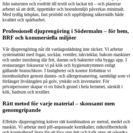
från natursten och rostfritt till textil och lackat trä – och planerar
arbetet så att drift, öppettider och boendemiljö påverkas minimalt.
Med tydlig tidsplan, fast prisbild och uppföljning säkerställs både
kvalitet och spårbarhet.
Professionell djuprengöring i Södermalm – för hem,
BRF och kommersiella miljöer
Vår djuprengöring når dit vardagsstädning inte räcker. Vi arbetar
systematiskt med fogar, socklar, ventiler, takvinklar, bakom maskiner
och under inredning där fett, damm och bakterier ofta byggs upp. I
restauranger fokuserar vi på kök och hygienutrymmen enligt
gällande branschkrav. I fastigheter och kontor förbättrar vi
inomhusluften genom damm- och allergensanering, samtidigt som vi
förlänger livslängden på golv, ytskikt och inventarier. För
privatpersoner skapar vi en fräsch grund i hela hemmet, särskilt i
kök, badrum och textilier.
Rätt metod för varje material – skonsamt men
genomgripande
Effektiv djuprengöring kräver rätt kombination av metod, medel och
maskin. Vi arbetar med pH-anpassade kemikalier, mikrofiberteknik
och kontrollerad ånga för att lösa upp fett och kalk utan att påverka