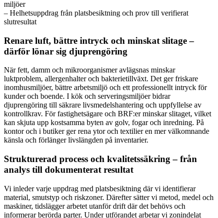
miljöer
– Helhetsuppdrag från platsbesiktning och prov till verifierat
slutresultat
Renare luft, bättre intryck och minskat slitage –
därför lönar sig djuprengöring
När fett, damm och mikroorganismer avlägsnas minskar
luktproblem, allergenhalter och bakterietillväxt. Det ger friskare
inomhusmiljöer, bättre arbetsmiljö och ett professionellt intryck för
kunder och boende. I kök och serveringsmiljöer bidrar
djuprengöring till säkrare livsmedelshantering och uppfyllelse av
kontrollkrav. För fastighetsägare och BRF:er minskar slitaget, vilket
kan skjuta upp kostsamma byten av golv, fogar och inredning. På
kontor och i butiker ger rena ytor och textilier en mer välkomnande
känsla och förlänger livslängden på inventarier.
Strukturerad process och kvalitetssäkring – från
analys till dokumenterat resultat
Vi inleder varje uppdrag med platsbesiktning där vi identifierar
material, smutstyp och riskzoner. Därefter sätter vi metod, medel och
maskiner, tidslägger arbetet utanför drift där det behövs och
informerar berörda parter. Under utförandet arbetar vi zonindelat