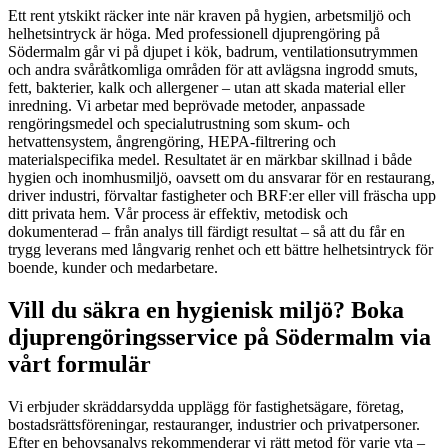
Ett rent ytskikt räcker inte när kraven på hygien, arbetsmiljö och
helhetsintryck är höga. Med professionell djuprengöring på
Södermalm går vi på djupet i kök, badrum, ventilationsutrymmen
och andra svåråtkomliga områden för att avlägsna ingrodd smuts,
fett, bakterier, kalk och allergener – utan att skada material eller
inredning. Vi arbetar med beprövade metoder, anpassade
rengöringsmedel och specialutrustning som skum- och
hetvattensystem, ångrengöring, HEPA-filtrering och
materialspecifika medel. Resultatet är en märkbar skillnad i både
hygien och inomhusmiljö, oavsett om du ansvarar för en restaurang,
driver industri, förvaltar fastigheter och BRF:er eller vill fräscha upp
ditt privata hem. Vår process är effektiv, metodisk och
dokumenterad – från analys till färdigt resultat – så att du får en
trygg leverans med långvarig renhet och ett bättre helhetsintryck för
boende, kunder och medarbetare.
Vill du säkra en hygienisk miljö? Boka
djuprengöringsservice på Södermalm via
vårt formulär
Vi erbjuder skräddarsydda upplägg för fastighetsägare, företag,
bostadsrättsföreningar, restauranger, industrier och privatpersoner.
Efter en behovsanalys rekommenderar vi rätt metod för varje yta –