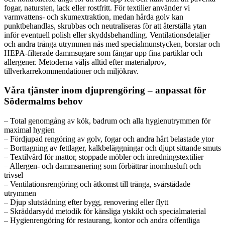
fogar, natursten, lack eller rostfritt. För textilier använder vi
varmvattens- och skumextraktion, medan hårda golv kan
punktbehandlas, skrubbas och neutraliseras för att återställa ytan
inför eventuell polish eller skyddsbehandling. Ventilationsdetaljer
och andra trånga utrymmen nås med specialmunstycken, borstar och
HEPA-filterade dammsugare som fångar upp fina partiklar och
allergener. Metoderna väljs alltid efter materialprov,
tillverkarrekommendationer och miljökrav.
Våra tjänster inom djuprengöring – anpassat för
Södermalms behov
– Total genomgång av kök, badrum och alla hygienutrymmen för
maximal hygien
– Fördjupad rengöring av golv, fogar och andra hårt belastade ytor
– Borttagning av fettlager, kalkbeläggningar och djupt sittande smuts
– Textilvård för mattor, stoppade möbler och inredningstextilier
– Allergen- och dammsanering som förbättrar inomhusluft och
trivsel
– Ventilationsrengöring och åtkomst till trånga, svårstädade
utrymmen
– Djup slutstädning efter bygg, renovering eller flytt
– Skräddarsydd metodik för känsliga ytskikt och specialmaterial
– Hygienrengöring för restaurang, kontor och andra offentliga