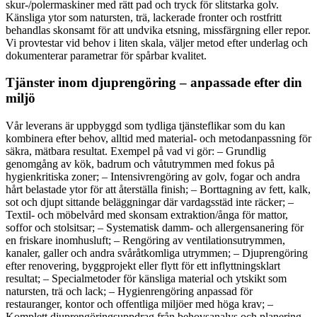
skur-/polermaskiner med rätt pad och tryck för slitstarka golv.
Känsliga ytor som natursten, trä, lackerade fronter och rostfritt
behandlas skonsamt för att undvika etsning, missfärgning eller repor.
Vi provtestar vid behov i liten skala, väljer metod efter underlag och
dokumenterar parametrar för spårbar kvalitet.
Tjänster inom djuprengöring – anpassade efter din
miljö
Vår leverans är uppbyggd som tydliga tjänsteflikar som du kan
kombinera efter behov, alltid med material- och metodanpassning för
säkra, mätbara resultat. Exempel på vad vi gör: – Grundlig
genomgång av kök, badrum och våtutrymmen med fokus på
hygienkritiska zoner; – Intensivrengöring av golv, fogar och andra
hårt belastade ytor för att återställa finish; – Borttagning av fett, kalk,
sot och djupt sittande beläggningar där vardagsstäd inte räcker; –
Textil- och möbelvård med skonsam extraktion/ånga för mattor,
soffor och stolsitsar; – Systematisk damm- och allergensanering för
en friskare inomhusluft; – Rengöring av ventilationsutrymmen,
kanaler, galler och andra svåråtkomliga utrymmen; – Djuprengöring
efter renovering, byggprojekt eller flytt för ett inflyttningsklart
resultat; – Specialmetoder för känsliga material och ytskikt som
natursten, trä och lack; – Hygienrengöring anpassad för
restauranger, kontor och offentliga miljöer med höga krav; –
Komplett djuprengöringsuppdrag från behovsanalys och planering