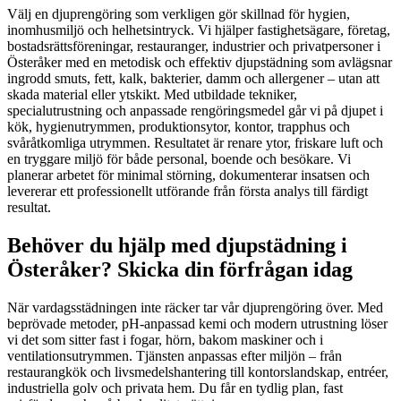
Välj en djuprengöring som verkligen gör skillnad för hygien,
inomhusmiljö och helhetsintryck. Vi hjälper fastighetsägare, företag,
bostadsrättsföreningar, restauranger, industrier och privatpersoner i
Österåker med en metodisk och effektiv djupstädning som avlägsnar
ingrodd smuts, fett, kalk, bakterier, damm och allergener – utan att
skada material eller ytskikt. Med utbildade tekniker,
specialutrustning och anpassade rengöringsmedel går vi på djupet i
kök, hygienutrymmen, produktionsytor, kontor, trapphus och
svåråtkomliga utrymmen. Resultatet är renare ytor, friskare luft och
en tryggare miljö för både personal, boende och besökare. Vi
planerar arbetet för minimal störning, dokumenterar insatsen och
levererar ett professionellt utförande från första analys till färdigt
resultat.
Behöver du hjälp med djupstädning i
Österåker? Skicka din förfrågan idag
När vardagsstädningen inte räcker tar vår djuprengöring över. Med
beprövade metoder, pH-anpassad kemi och modern utrustning löser
vi det som sitter fast i fogar, hörn, bakom maskiner och i
ventilationsutrymmen. Tjänsten anpassas efter miljön – från
restaurangkök och livsmedelshantering till kontorslandskap, entréer,
industriella golv och privata hem. Du får en tydlig plan, fast