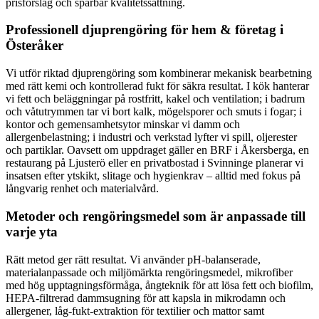
prisförslag och spårbar kvalitetssättning.
Professionell djuprengöring för hem & företag i
Österåker
Vi utför riktad djuprengöring som kombinerar mekanisk bearbetning
med rätt kemi och kontrollerad fukt för säkra resultat. I kök hanterar
vi fett och beläggningar på rostfritt, kakel och ventilation; i badrum
och våtutrymmen tar vi bort kalk, mögelsporer och smuts i fogar; i
kontor och gemensamhetsytor minskar vi damm och
allergenbelastning; i industri och verkstad lyfter vi spill, oljerester
och partiklar. Oavsett om uppdraget gäller en BRF i Åkersberga, en
restaurang på Ljusterö eller en privatbostad i Svinninge planerar vi
insatsen efter ytskikt, slitage och hygienkrav – alltid med fokus på
långvarig renhet och materialvård.
Metoder och rengöringsmedel som är anpassade till
varje yta
Rätt metod ger rätt resultat. Vi använder pH-balanserade,
materialanpassade och miljömärkta rengöringsmedel, mikrofiber
med hög upptagningsförmåga, ångteknik för att lösa fett och biofilm,
HEPA-filtrerad dammsugning för att kapsla in mikrodamn och
allergener, låg-fukt-extraktion för textilier och mattor samt