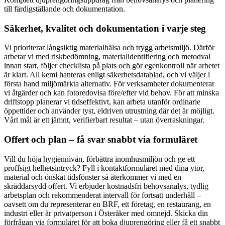
till färdigställande och dokumentation.
Säkerhet, kvalitet och dokumentation i varje steg
Vi prioriterar långsiktig materialhälsa och trygg arbetsmiljö. Därför
arbetar vi med riskbedömning, materialidentifiering och metodval
innan start, följer checklista på plats och gör egenkontroll när arbetet
är klart. All kemi hanteras enligt säkerhetsdatablad, och vi väljer i
första hand miljömärkta alternativ. För verksamheter dokumenterar
vi åtgärder och kan fotoredovisa före/efter vid behov. För att minska
driftstopp planerar vi tidseffektivt, kan arbeta utanför ordinarie
öppettider och använder tyst, eldriven utrustning där det är möjligt.
Vårt mål är ett jämnt, verifierbart resultat – utan överraskningar.
Offert och plan – få svar snabbt via formuläret
Vill du höja hygiennivån, förbättra inomhusmiljön och ge ett
proffsigt helhetsintryck? Fyll i kontaktformuläret med dina ytor,
material och önskat tidsfönster så återkommer vi med en
skräddarsydd offert. Vi erbjuder kostnadsfri behovsanalys, tydlig
arbetsplan och rekommenderat intervall för fortsatt underhåll –
oavsett om du representerar en BRF, ett företag, en restaurang, en
industri eller är privatperson i Österåker med omnejd. Skicka din
förfrågan via formuläret för att boka djuprengöring eller få ett snabbt