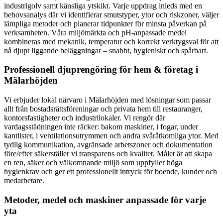
industrigolv samt känsliga ytskikt. Varje uppdrag inleds med en
behovsanalys där vi identifierar smutstyper, ytor och riskzoner, väljer
lämpliga metoder och planerar tidpunkter för minsta påverkan på
verksamheten. Våra miljömärkta och pH-anpassade medel
kombineras med mekanik, temperatur och korrekt verktygsval för att
nå djupt liggande beläggningar – snabbt, hygieniskt och spårbart.
Professionell djuprengöring för hem & företag i
Mälarhöjden
Vi erbjuder lokal närvaro i Mälarhöjden med lösningar som passar
allt från bostadsrättsföreningar och privata hem till restauranger,
kontorsfastigheter och industrilokaler. Vi rengör där
vardagsstädningen inte räcker: bakom maskiner, i fogar, under
kantlister, i ventilationsutrymmen och andra svåråtkomliga ytor. Med
tydlig kommunikation, avgränsade arbetszoner och dokumentation
före/efter säkerställer vi transparens och kvalitet. Målet är att skapa
en ren, säker och välkomnande miljö som uppfyller höga
hygienkrav och ger ett professionellt intryck för boende, kunder och
medarbetare.
Metoder, medel och maskiner anpassade för varje
yta