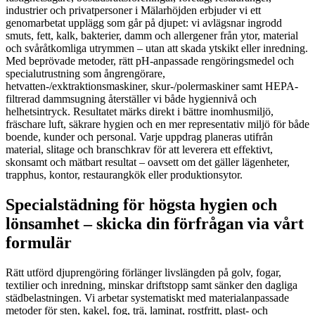
industrier och privatpersoner i Mälarhöjden erbjuder vi ett
genomarbetat upplägg som går på djupet: vi avlägsnar ingrodd
smuts, fett, kalk, bakterier, damm och allergener från ytor, material
och svåråtkomliga utrymmen – utan att skada ytskikt eller inredning.
Med beprövade metoder, rätt pH-anpassade rengöringsmedel och
specialutrustning som ångrengörare,
hetvatten-/exktraktionsmaskiner, skur-/polermaskiner samt HEPA-
filtrerad dammsugning återställer vi både hygiennivå och
helhetsintryck. Resultatet märks direkt i bättre inomhusmiljö,
fräschare luft, säkrare hygien och en mer representativ miljö för både
boende, kunder och personal. Varje uppdrag planeras utifrån
material, slitage och branschkrav för att leverera ett effektivt,
skonsamt och mätbart resultat – oavsett om det gäller lägenheter,
trapphus, kontor, restaurangkök eller produktionsytor.
Specialstädning för högsta hygien och
lönsamhet – skicka din förfrågan via vårt
formulär
Rätt utförd djuprengöring förlänger livslängden på golv, fogar,
textilier och inredning, minskar driftstopp samt sänker den dagliga
städbelastningen. Vi arbetar systematiskt med materialanpassade
metoder för sten, kakel, fog, trä, laminat, rostfritt, plast- och