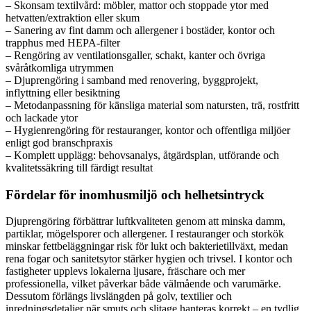
– Skonsam textilvård: möbler, mattor och stoppade ytor med
hetvatten/extraktion eller skum
– Sanering av fint damm och allergener i bostäder, kontor och
trapphus med HEPA-filter
– Rengöring av ventilationsgaller, schakt, kanter och övriga
svåråtkomliga utrymmen
– Djuprengöring i samband med renovering, byggprojekt,
inflyttning eller besiktning
– Metodanpassning för känsliga material som natursten, trä, rostfritt
och lackade ytor
– Hygienrengöring för restauranger, kontor och offentliga miljöer
enligt god branschpraxis
– Komplett upplägg: behovsanalys, åtgärdsplan, utförande och
kvalitetssäkring till färdigt resultat
Fördelar för inomhusmiljö och helhetsintryck
Djuprengöring förbättrar luftkvaliteten genom att minska damm,
partiklar, mögelsporer och allergener. I restauranger och storkök
minskar fettbeläggningar risk för lukt och bakterietillväxt, medan
rena fogar och sanitetsytor stärker hygien och trivsel. I kontor och
fastigheter upplevs lokalerna ljusare, fräschare och mer
professionella, vilket påverkar både välmående och varumärke.
Dessutom förlängs livslängden på golv, textilier och
inredningsdetaljer när smuts och slitage hanteras korrekt – en tydlig