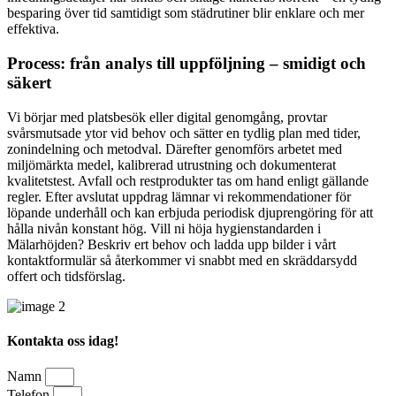
besparing över tid samtidigt som städrutiner blir enklare och mer
effektiva.
Process: från analys till uppföljning – smidigt och
säkert
Vi börjar med platsbesök eller digital genomgång, provtar
svårsmutsade ytor vid behov och sätter en tydlig plan med tider,
zonindelning och metodval. Därefter genomförs arbetet med
miljömärkta medel, kalibrerad utrustning och dokumenterat
kvalitetstest. Avfall och restprodukter tas om hand enligt gällande
regler. Efter avslutat uppdrag lämnar vi rekommendationer för
löpande underhåll och kan erbjuda periodisk djuprengöring för att
hålla nivån konstant hög. Vill ni höja hygienstandarden i
Mälarhöjden? Beskriv ert behov och ladda upp bilder i vårt
kontaktformulär så återkommer vi snabbt med en skräddarsydd
offert och tidsförslag.
Kontakta oss idag!
Namn
Telefon