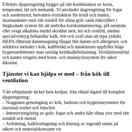
Effektiv djuprengöring bygger på rätt kombination av kemi,
temperatur, tid och mekanik. Vi använder ångrengöring för fogar
och sanitetsytor, hetvatten-/extraktion för textil och mattor,
skurmaskiner med rätt rondell för slitna golv samt mikrofiber i
färgkodade system för att undvika korskontaminering. pH-neutrala
eller svagt alkaliska medel skyddar sten, trä och rostfritt, medan
specialverktyg behandlar kalk, fett och oxid utan att repa ytskikt.
HEPA-filtrerad dammsugning fångar fint damm och allergener, och
selektiva metoder i kök, kallförråd och maskinrum uppfyller höga
hygienambitioner utan onödig kemikaliebelastning. Ventilationsdelar
och kanter rengörs med borst- och munstyckssystem för säker
åtkomst.
Tjänster vi kan hjälpa er med – från kök till
ventilation
Vårt erbjudande täcker hela kedjan, från riktad åtgärd till komplett
djuprengöring:
– Noggrann genomgång av kök, badrum och hygienutrymmen för
maximal renhet och fräschör
– Intensivrengöring av golv, fogar och andra hårt slitna ytor med rätt
rondell och metod
– Avfettning, kalkborttagning och lösning av ingrodd smuts på
säkert och materialskonsamt vis